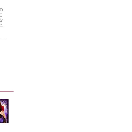
の
こ
な
に