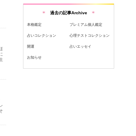
過去の記事Archive
本格鑑定
プレミアム個人鑑定
占いコレクション
心理テストコレクション
開運
占いエッセイ
ほ
に
お知らせ
生
充
で
レ
そ