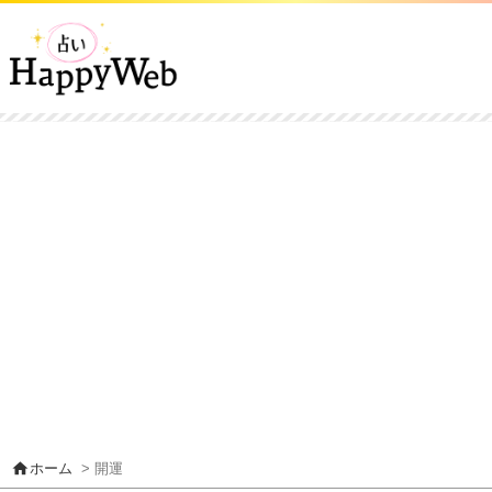
home
ホーム
> 開運