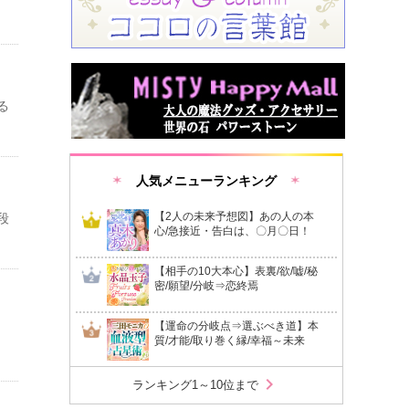
る
人気メニューランキング
【2人の未来予想図】あの人の本
段
心/急接近・告白は、〇月〇日！
【相手の10大本心】表裏/欲/嘘/秘
密/願望/分岐⇒恋終焉
【運命の分岐点⇒選ぶべき道】本
質/才能/取り巻く縁/幸福～未来
chevron_right
ランキング1～10位まで