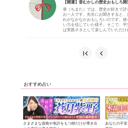
【開運】昔むかしの歴史おもしろ開
巷（ちまた）では、歴史が好きで詳
お一人です。先生にお聞きすると、
れがなかなかおもしろいのです。彼
い力を信じていた様子。そこで、平
は実践ネタとして楽しんでいただけ
first_page
chevron_left
おすすめ占い
さまざまな資格や免許をもつ師だけが導き出
あなたの不安