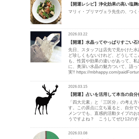
【開運レシピ】浄化効果の高い塩麹
マリィ・プリマヴェラ先生の、つく
2026.03.22
【開運】水晶ってやっぱりすごい石!
先日、スタッフは店先で見かけた水
ど珍しくもないけれど、どうしてこ
も、性質や効果の違いがあって、私
に、奥深い水晶の魅力ついて、語っ
実!! https://mbhappy.com/paidFortu
2026.03.15
【開運】占いを活用して本当の自分
「四大元素」と「三区分」の考え方
す。この原点に立ち返ると、自分で
メンツでも、直感的活動タイプのお
うですよね？ こうしてぜひ12の
2026.03.08