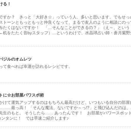
ける！
ですか？ きっと「大好き☆」っていう人、多いと思います。でもせっ
ストーンともっともっと仲良くなって、まるで友人のように相談にのっ
みたくはないですか！ 「…そんなことができるの？」（え～、という
←机をたたく音byスタッフ）…というわけで、水晶球占い師・蒼月紫野
バジルのオムレツ
って食べれば幸運が訪れるレシピです。
トに☆お部屋パワスポ術
かけて運気アップするのはもちろん最高だけど、いつもいる自分の部屋
………最っ高！ 「そんな魔法、ないですか～っ!?」と飛び込んだのは、
先生のもと。 そうしたら…… あったんです！ お部屋がパワースポッ
カンタンに！ では早速ご紹介します♪