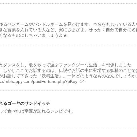
ゆるペンネームやハンドルネームを見かけます。本名をもじっている人
きな言葉を入れている人など、実にさまざま。せっかく自分で自分に名
くなるものにしちゃいましょうよ★
とダンスをし、歌を歌って遊ぶファンタジーな生活…を想像しました
、しかしここでお話するのは、伝説やお話の中に登場する妖精のことで
がお話して下さった『妖精生活』。一体どのようなものなんでしょうか
appy.com/paidFortune.php?pKey=14
れるゴーヤのサンドイッチ
って食べれば幸運が訪れるレシピです。