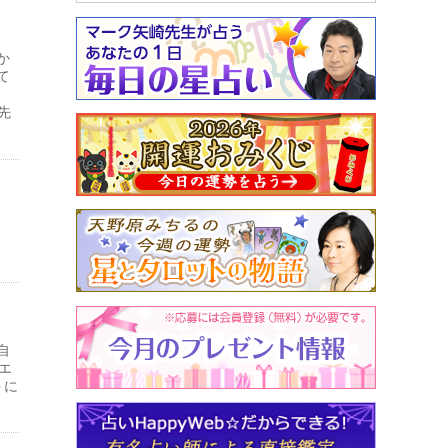
か
て
先
自
エ
トに