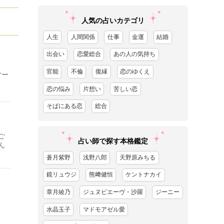
人気の占いカテゴリ
人生
人間関係
仕事
金運
結婚
出会い
恋愛総合
あの人の気持ち
官能
不倫
復縁
恋のゆくえ
マー
恋の悩み
片想い
苦しい恋
そばにある恋
総合
ご
占い師で探す本格鑑定
ん
蒼月紫野
浅野八郎
天野原みちる
鏡リュウジ
熊﨑健恒
ケントナカイ
章月綾乃
ジュヌビエーヴ・沙羅
ジーニー
水晶玉子
マドモアゼル愛