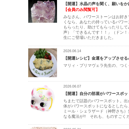
【開運】水晶の声を聞く、願いをか
【会員のみ閲覧可】
みなさん、パワーストーンはお好き
くなら、あなたの持っているパワー
もらったり、助けてもらったりして
声）「できるんです！！」（ドン！
生にご登場いただきました。
2026.06.14
【開運レシピ】金運をアップさせる
マリィ・プリマヴェラ先生の、つく
2026.06.07
【開運】自分の部屋がパワースポッ
ちまたで話題のパワースポット。出
体がパワースポットになるとしたら
ミール・シェラザード（神野さち）
なる魔法が!! それも、ものすごく