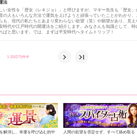
運法
しい女性を「歴女（レキジョ）」と呼びますが、マギー先生も「歴女」
昔の人もいろんな方法で運気を上げようと頑張っていたことがわかり、
らも、現代の私たちとあまり変わらない欲望（笑）や願望があり、見え
安時代や江戸時代の開運法をご紹介します。みなさんも知識として、時
ればと思います。では、まずは平安時代へタイムトリップ！
chevron_right
last_page
1-20/275件中
を解消し、幸運を呼び込む的中
人間の欲望を否定せず、すべて絡め取る