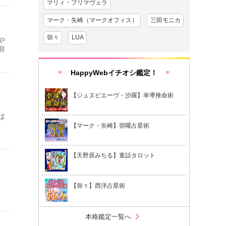
マリィ・プリマヴェラ
マーク・矢崎（マークオフィス）
三田モニカ
弥々
LUA
や
前
HappyWebイチオシ鑑定！
【ジュヌビエーヴ・沙羅】幸導推命術
は
。
【マーク・矢崎】宿曜占星術
【天野原みちる】童話タロット
【弥々】西洋占星術
chevron_right
本格鑑定一覧へ