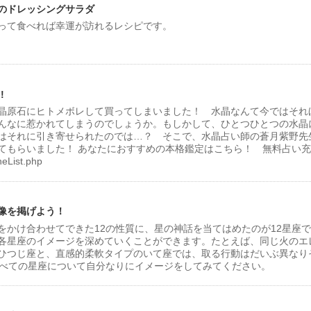
のドレッシングサラダ
って食べれば幸運が訪れるレシピです。
!
晶原石にヒトメボレして買ってしまいました！ 水晶なんて今ではそれ
んなに惹かれてしまうのでしょうか。もしかして、ひとつひとつの水晶
はそれに引き寄せられたのでは…？ そこで、水晶占い師の蒼月紫野先
てもらいました！ あなたにおすすめの本格鑑定はこちら！ 無料占い
neList.php
像を掲げよう！
をかけ合わせてできた12の性質に、星の神話を当てはめたのが12星座
各星座のイメージを深めていくことができます。たとえば、同じ火のエ
ひつじ座と、直感的柔軟タイプのいて座では、取る行動はだいぶ異なり
すべての星座について自分なりにイメージをしてみてください。