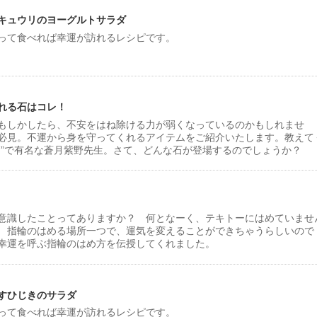
キュウリのヨーグルトサラダ
って食べれば幸運が訪れるレシピです。
れる石はコレ！
もしかしたら、不安をはね除ける力が弱くなっているのかもしれませ
必見。不運から身を守ってくれるアイテムをご紹介いたします。教えて
タ”で有名な蒼月紫野先生。さて、どんな石が登場するのでしょうか？
意識したことってありますか？ 何となーく、テキトーにはめていませ
 指輪のはめる場所一つで、運気を変えることができちゃうらしいので
幸運を呼ぶ指輪のはめ方を伝授してくれました。
すひじきのサラダ
って食べれば幸運が訪れるレシピです。