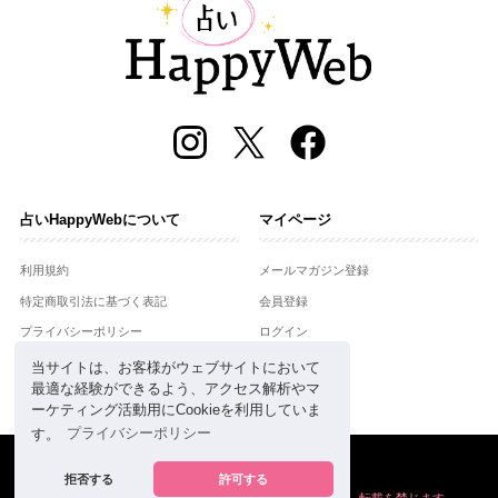
占いHappyWebについて
マイページ
利用規約
メールマガジン登録
特定商取引法に基づく表記
会員登録
プライバシーポリシー
ログイン
運営会社
当サイトは、お客様がウェブサイトにおいて
最適な経験ができるよう、アクセス解析やマ
お問合せ
ーケティング活動用にCookieを利用していま
す。
プライバシーポリシー
Copyright © Setsuwasha Co.,Ltd.
powered by
RRJ Inc.
拒否する
許可する