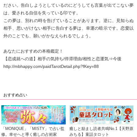
ださい。告白しようとしているのにどうしても言葉が出てこない夢
は、愛される自信を失っている印です。
この夢は、別れの時を告げていることがあります。逆に、見知らぬ
相手、思いがけない相手に告白する夢は、幸運の暗示です。恋愛以
外のことでも、願いがかなえられるでしょう。
あなたにおすすめの本格鑑定！
【恋成就への道】相手の気持ち/停滞理由/相性と恋運気⇒今後
http://mbhappy.com/paidTarotDetail.php?fKey=88
おすすめ占い
「MONIQUE」「MISTY」で占い監
癒しと励まし読者共鳴No.1【天野原
修。幸せへと導く癒しの占術家
みちる】童話タロット