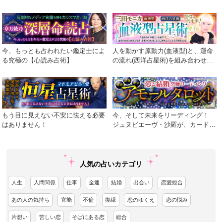
今、もっとも占われたい鑑定士によ
人を動かす原動力(血液型)と、運命
る究極の【心読み占術】
の流れ(西洋占星術)を組み合わせ、
さらに細密でリアルな診断を実現！
もう目に見えない不安に怯える必要
今、そして未来をリーディング！
はありません！
ジュヌビエーヴ・沙羅が、カードが
語る真実を包み隠さず伝えます！
人気の占いカテゴリ
人生
人間関係
仕事
金運
結婚
出会い
恋愛総合
あの人の気持ち
官能
不倫
復縁
恋のゆくえ
恋の悩み
片想い
苦しい恋
そばにある恋
総合