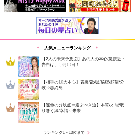
人気メニューランキング
【2人の未来予想図】あの人の本心/急接近・
告白は、〇月〇日！
【相手の10大本心】表裏/欲/嘘/秘密/願望/分
岐⇒恋終焉
【運命の分岐点⇒選ぶべき道】本質/才能/取
り巻く縁/幸福～未来
chevron_right
ランキング1～10位まで