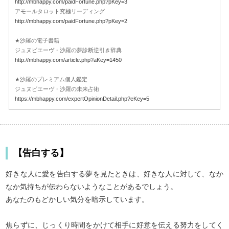
http://mbhappy.com/paidFortune.php?pKey=3
アモールタロット究極リーディング
http://mbhappy.com/paidFortune.php?pKey=2
★沙羅の電子書籍
ジュヌビエーヴ・沙羅の夢診断逆引き辞典
http://mbhappy.com/article.php?aKey=1450
★沙羅のプレミアム個人鑑定
ジュヌビエーヴ・沙羅の未来占術
https://mbhappy.com/expertOpinionDetail.php?eKey=5
【告白する】
好きな人に愛を告白する夢を見たときは、好きな人に対して、なか
なか気持ちが伝わらないようなことがあるでしょう。
あなたのもどかしい気分を暗示しています。
焦らずに、じっくり時間をかけて相手に好意を伝える努力をしてく