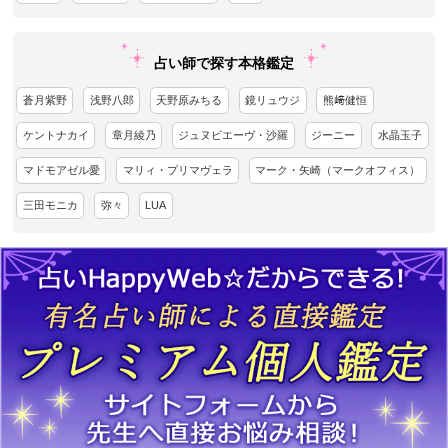
占い師で探す本格鑑定
蒼月紫野
浅野八郎
天野原みちる
鏡リュウジ
熊﨑健恒
ケントナカイ
章月綾乃
ジュヌビエーヴ・沙羅
ジーニー
水晶玉子
マドモアゼル愛
マリィ・プリマヴェラ
マーク・矢崎（マークオフィス）
三田モニカ
弥々
LUA