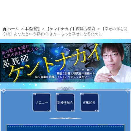
home
ホーム
>
本格鑑定
>
【ケントナカイ】西洋占星術
> 【幸せの扉を開
く鍵】あなたという存在/生き方～もっと幸せになるために
メニュー
監修者
紹介
占術紹介