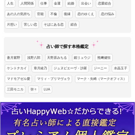
人生
人間関係
仕事
金運
結婚
出会い
恋愛総合
あの人の気持ち
官能
不倫
復縁
恋のゆくえ
恋の悩み
片想い
苦しい恋
そばにある恋
総合
占い師で探す本格鑑定
蒼月紫野
浅野八郎
天野原みちる
鏡リュウジ
熊﨑健恒
ケントナカイ
章月綾乃
ジュヌビエーヴ・沙羅
ジーニー
水晶玉子
マドモアゼル愛
マリィ・プリマヴェラ
マーク・矢崎（マークオフィス）
三田モニカ
弥々
LUA