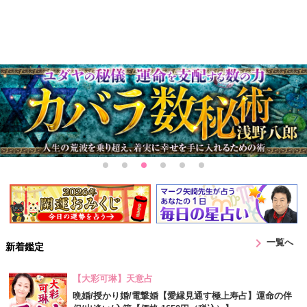
chevron_right
一覧へ
新着鑑定
【大彩可琳】天意占
晩婚/授かり婚/電撃婚【愛縁見通す極上寿占】運命の伴