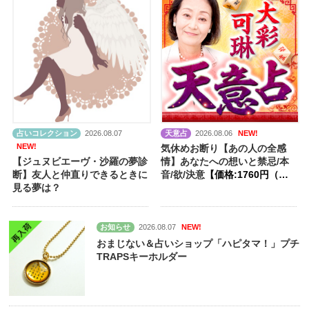
占いコレクション
2026.08.07
天意占
2026.08.06
NEW!
NEW!
気休めお断り【あの人の全感
【ジュヌビエーヴ・沙羅の夢診
情】あなたへの想いと禁忌/本
断】友人と仲直りできるときに
音/欲/決意
【価格:1760円（税
見る夢は？
込）】
お知らせ
2026.08.07
NEW!
おまじない＆占いショップ「ハピタマ！」プチ
TRAPSキーホルダー