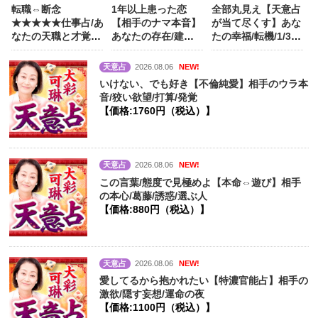
転職⇔断念
1年以上患った恋
全部丸見え【天意占
★★★★★仕事占/あ
【相手のナマ本音】
が当て尽くす】あな
なたの天職と才覚/
あなたの存在/建前/
たの幸福/転機/1/3/5
成功/味方/生涯資産
心に決めた人
【価
年後/晩年
【価
【価格:1320円（税
格:990円（税込）】
格:1540円（税
天意占
2026.08.06
NEW!
込）】
込）】
いけない、でも好き【不倫純愛】相手のウラ本
音/狡い欲望/打算/発覚
【価格:1760円（税込）】
天意占
2026.08.06
NEW!
この言葉/態度で見極めよ【本命⇔遊び】相手
の本心/葛藤/誘惑/選ぶ人
【価格:880円（税込）】
天意占
2026.08.06
NEW!
愛してるから抱かれたい【特濃官能占】相手の
激欲/隠す妄想/運命の夜
【価格:1100円（税込）】