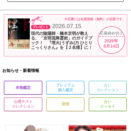
※応募には会員登録（無料）が必要です。
2026.07.15
プレゼント
現代の陰陽師・橋本京明が教え
応募
締め切り
る、「京明流降霊術」のガイドブ
2026年
ック！ 『埋火(うずみび) ひとり
8月14日
こっくりさん』を【２名様】に！
お知らせ・新着情報
プレミアム
占い
本格鑑定
個人鑑定
コレクション
心理テスト
占い
開運
コレクション
エッセイ