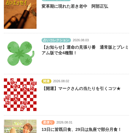
変革期に現れた若き老中 阿部正弘
占いコレクション
2026.08.03
【お知らせ】運命の見張り番 通常版とプレミ
アム版で全4種類！
開運
2026.08.02
【開運】マークさんの当たりを引くコツ★
星便り
2026.08.01
13日に皆既日食、29日は魚座で部分月食！