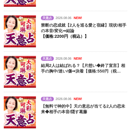
天意占
2026.08.06
NEW!
禁断の恋成就【2人を巡る愛と宿縁】現状/相手
の本音/変化⇒結論
【価格:2200円（税込）】
天意占
2026.08.06
NEW!
結局2人は結ばれる？【片想い◆終了宣言】相
手の胸中/迷い/傷⇒決着【価格:550円（税
込）】
天意占
2026.08.06
NEW!
【無料で神的中】天の意志が当てる2人の恋未
来◆相手の本音/隠す葛藤