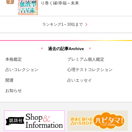
り巻く縁/幸福～未来
chevron_right
ランキング1～10位まで
過去の記事Archive
本格鑑定
プレミアム個人鑑定
占いコレクション
心理テストコレクション
開運
占いエッセイ
お知らせ