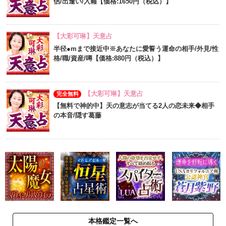
侶/出逢い/入籍【価格:1650円（税込）】
【大彩可琳】天意占
半径●mまで接近中※あなたに愛誓う運命の相手/外見/性
格/職/資産/噂【価格:880円（税込）】
【大彩可琳】天意占
完全無料
【無料で神的中】天の意志が当てる2人の恋未来◆相手
の本音/隠す葛藤
本格鑑定一覧へ