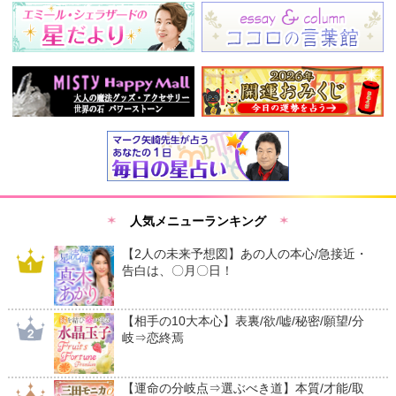
人気メニューランキング
【2人の未来予想図】あの人の本心/急接近・
告白は、〇月〇日！
【相手の10大本心】表裏/欲/嘘/秘密/願望/分
岐⇒恋終焉
【運命の分岐点⇒選ぶべき道】本質/才能/取