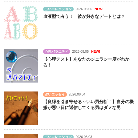
占いコレクション
2026.08.06
NEW!
血液型で占う！ 彼が好きなデートとは？
心理バラエティ
2026.08.05
NEW!
【心理テスト】あなたのジェラシー度がわか
る！
占いエッセイ
2026.08.04
【良縁を引き寄せる～いい男分析！】自分の機
嫌が悪い日に返信してくる男はダメな男
占いコレクション
2026.08.03