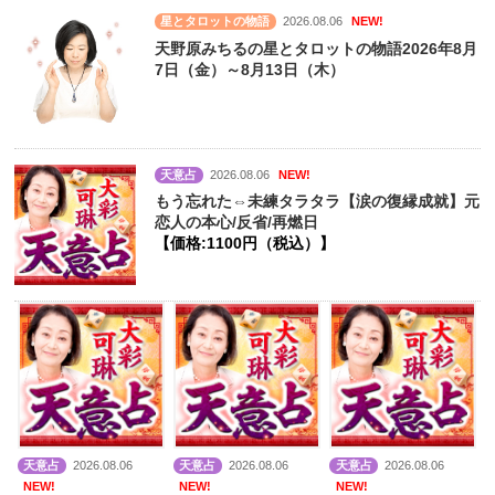
星とタロットの物語
2026.08.06
NEW!
天野原みちるの星とタロットの物語2026年8月
7日（金）～8月13日（木）
天意占
2026.08.06
NEW!
もう忘れた⇔未練タラタラ【涙の復縁成就】元
恋人の本心/反省/再燃日
【価格:1100円（税込）】
天意占
2026.08.06
天意占
2026.08.06
天意占
2026.08.06
NEW!
NEW!
NEW!