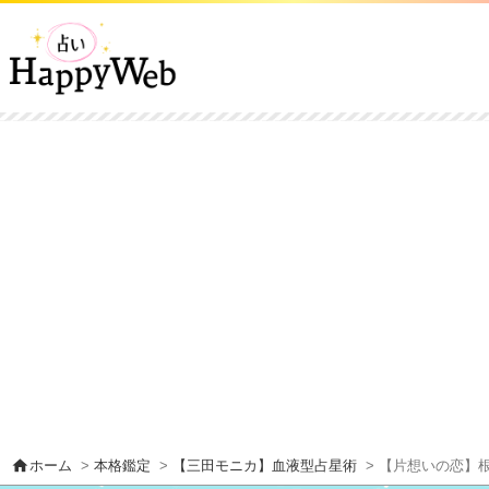
home
ホーム
>
本格鑑定
>
【三田モニカ】血液型占星術
> 【片想いの恋】