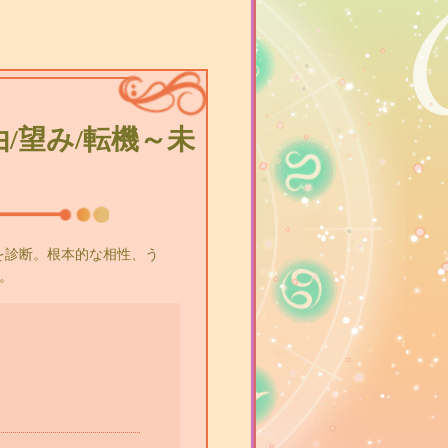
/望み/転機～未
を診断。根本的な相性、う
。