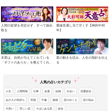
ら読み解く、本格西洋占星術！
語る真実を包み隠さず伝えます！
人間の欲望を否定せず、すべて絡め
愛縁見通し当て尽くす【神的中40
取る
年】
木星は、自然が与えてくれている
星の動きを読み、人生の指針を伝え
「ギフトのありか」を教えてくれる
る
星
人気の占いカテゴリ
人生
人間関係
仕事
金運
結婚
出会い
恋愛総合
あの人の気持ち
官能
不倫
復縁
恋のゆくえ
恋の悩み
片想い
苦しい恋
そばにある恋
総合