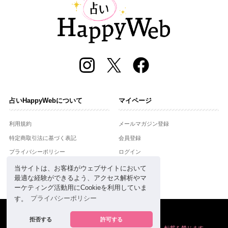
占いHappyWebについて
マイページ
利用規約
メールマガジン登録
特定商取引法に基づく表記
会員登録
プライバシーポリシー
ログイン
運営会社
当サイトは、お客様がウェブサイトにおいて
最適な経験ができるよう、アクセス解析やマ
お問合せ
ーケティング活動用にCookieを利用していま
す。
プライバシーポリシー
Copyright © Setsuwasha Co.,Ltd.
powered by
RRJ Inc.
拒否する
許可する