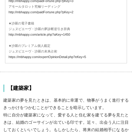
http://mbhappy.com/paidFortune.php?pKey=3
アモールタロット究極リーディング
http://mbhappy.com/paidFortune.php?pKey=2
★沙羅の電子書籍
ジュヌビエーヴ・沙羅の夢診断逆引き辞典
http://mbhappy.com/article.php?aKey=1450
★沙羅のプレミアム個人鑑定
ジュヌビエーヴ・沙羅の未来占術
https://mbhappy.com/expertOpinionDetail.php?eKey=5
【建築家】
建築家の夢を見たときは、基本的に幸運で、物事がうまく進行する
きっかけをつかむことができることを暗示しています。
特に自分が建築家になって、愛する人と住む家を建てる夢を見たと
きは、結婚のゴーサインが出ている印です。近々、出会う人に注目
しておくといいでしょう。もしかしたら、将来の結婚相手になるか