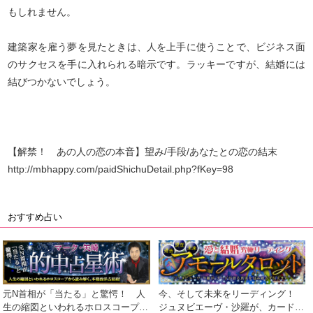
もしれません。
建築家を雇う夢を見たときは、人を上手に使うことで、ビジネス面
のサクセスを手に入れられる暗示です。ラッキーですが、結婚には
結びつかないでしょう。
【解禁！ あの人の恋の本音】望み/手段/あなたとの恋の結末
http://mbhappy.com/paidShichuDetail.php?fKey=98
おすすめ占い
元N首相が「当たる」と驚愕！ 人
今、そして未来をリーディング！
生の縮図といわれるホロスコープか
ジュヌビエーヴ・沙羅が、カードが