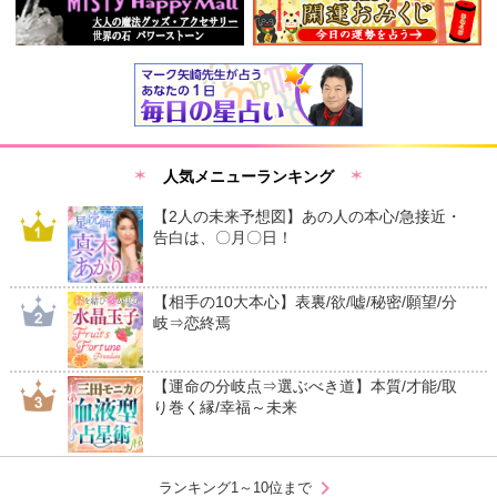
人気メニューランキング
【2人の未来予想図】あの人の本心/急接近・
告白は、〇月〇日！
【相手の10大本心】表裏/欲/嘘/秘密/願望/分
岐⇒恋終焉
【運命の分岐点⇒選ぶべき道】本質/才能/取
り巻く縁/幸福～未来
chevron_right
ランキング1～10位まで