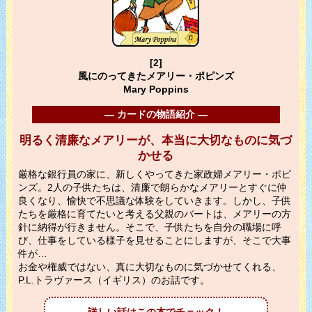
[2]
風にのってきたメアリー・ポピンズ
Mary Poppins
― カードの物語紹介 ―
明るく清廉なメアリーが、本当に大切なものに気づ
かせる
厳格な銀行員の家に、新しくやってきた家政婦メアリー・ポピ
ンズ。2人の子供たちは、清廉で朗らかなメアリーとすぐに仲
良くなり、愉快で不思議な体験をしていきます。しかし、子供
たちを厳格に育てたいと考える父親のバートは、メアリーの方
針に納得が行きません。そこで、子供たちを自分の職場に呼
び、仕事をしている様子を見せることにしますが、そこで大事
件が…
お金や権威ではない、真に大切なものに気づかせてくれる、
P.L.トラヴァース（イギリス）のお話です。
詳しい話はこの本でチェック！