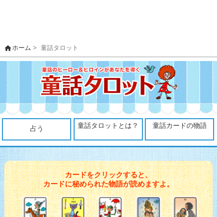
home
ホーム
>
童話タロット
童話タロット
とは？
童話カードの
物語
占う
カードをクリックすると、
カードに秘められた物語が読めますよ。