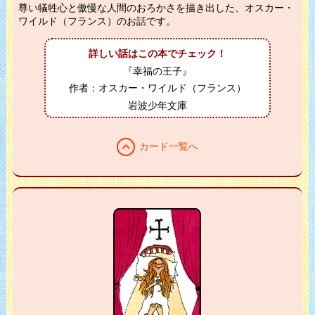
尊い犠牲心と傲慢な人間のおろかさを描き出した、オスカー・
ワイルド（フランス）のお話です。
詳しい話はこの本でチェック！
『幸福の王子』
作者：オスカー・ワイルド（フランス）
岩波少年文庫
expand_less
カード一覧へ