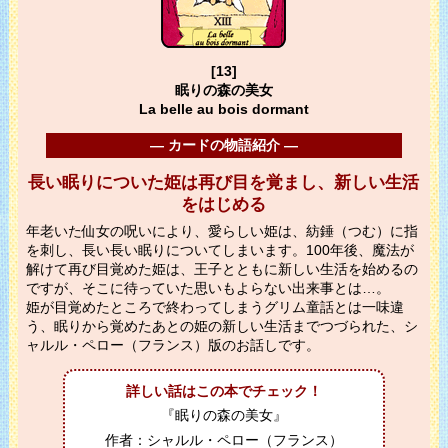
[13]
眠りの森の美女
La belle au bois dormant
― カードの物語紹介 ―
長い眠りについた姫は再び目を覚まし、新しい生活
をはじめる
年老いた仙女の呪いにより、愛らしい姫は、紡錘（つむ）に指
を刺し、長い長い眠りについてしまいます。100年後、魔法が
解けて再び目覚めた姫は、王子とともに新しい生活を始めるの
ですが、そこに待っていた思いもよらない出来事とは…。
姫が目覚めたところで終わってしまうグリム童話とは一味違
う、眠りから覚めたあとの姫の新しい生活までつづられた、シ
ャルル・ペロー（フランス）版のお話しです。
詳しい話はこの本でチェック！
『眠りの森の美女』
作者：シャルル・ペロー（フランス）