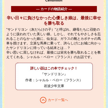
Cendrillon
― カードの物語紹介 ―
辛い日々に負けなかった心優しき娘は、最後に幸せ
を勝ち取る
"サンドリヨン（灰だらけの子）"と呼ばれ、継母たちに召使の
ように扱われていた美しい娘。しかし、それでもやさしさを忘
れることのなかった娘に、仙女は、ガラスの靴とカボチャの馬
車を授けます。立派な馬車に乗って、誇らしげにお城に向かっ
たサンドリヨンに待っている結末とは…？
辛い思いに屈しなければ、最後には栄光を勝ち取れることを教
えてくれる、シャルル・ペロー（フランス）のお話です。
詳しい話はこの本でチェック！
『サンドリヨン』
作者：シャルル・ペロー（フランス）
岩波少年文庫
expand_less
カード一覧へ