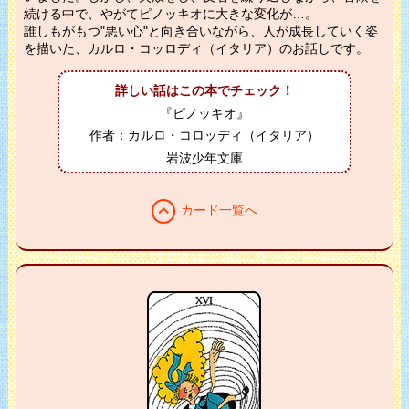
続ける中で、やがてピノッキオに大きな変化が…。
誰しもがもつ"悪い心"と向き合いながら、人が成長していく姿
を描いた、カルロ・コッロディ（イタリア）のお話しです。
詳しい話はこの本でチェック！
『ピノッキオ』
作者：カルロ・コロッディ（イタリア）
岩波少年文庫
expand_less
カード一覧へ