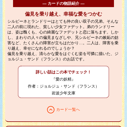
― カードの物語紹介 ―
偏見を乗り越え、幸福な愛をつかむ
シルビーネとランドリーはとても仲の良い双子の兄弟。そんな
二人の前に現れた、貧しい少女ファデット。弟のランドリー
は、姿は醜くも、心の綺麗なファデットと恋に落ちます。しか
し、まわりの人々の偏見まなざしや、兄シルビーネの嫉妬の妨
害など、たくさんの障害が立ちはだかり…。二人は、障害を乗
り越え、幸せになれるのでしょうか？
偏見を乗り越え、清らかな愛をはぐくむ姿を可憐に描いた、ジ
ョルジュ・サンド（フランス）のお話です。
詳しい話はこの本でチェック！
『愛の妖精』
作者：ジョルジュ・サンド（フランス）
岩波少年文庫
expand_less
カード一覧へ