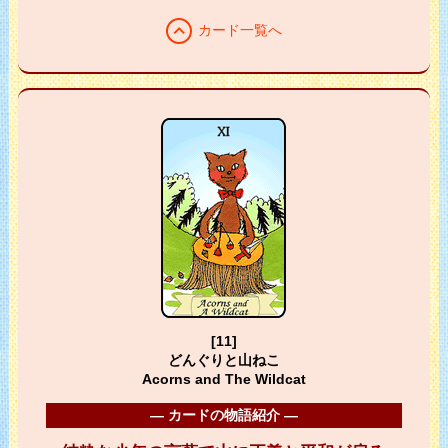
expand_less
カード一覧へ
[11]
どんぐりと山ねこ
Acorns and The Wildcat
― カードの物語紹介 ―