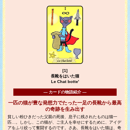
[1]
長靴をはいた猫
Le Chat botte'
― カードの物語紹介 ―
一匹の猫が豊な発想力でたった一足の長靴から最高
の奇跡を生み出す
貧しい粉ひきだった父親の死後、息子に残されたものは猫一
匹…。しかし、この猫が、ご主人を幸せにするために、アイデ
アをふり絞って奮闘するのです。さあ、長靴をはいた猫は、奇