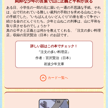
純粋な少年の言葉で山に正義と平和が戻る
ある日、小学生の一郎の元に届いた一通の不思議な手紙。それ
は、山で行われている難しい裁判の手助けを求める山ねこから
の手紙でした。"いちばんえらいどんぐり"の座を巡って争そい
続ける金のどんぐりたち。少年と山ねこの判事は、山に平和を
取り戻させるのでしょうか？
真の公平さと正義とは何かを教えてくれる、「注文の多い料理
店」収録の宮沢賢治（日本）のお話です。
詳しい話はこの本でチェック！
『注文の多い料理店』
作者：宮沢賢治（日本）
岩波少年文庫
expand_less
カード一覧へ