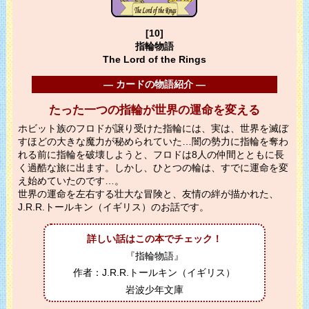
[10]
指輪物語
The Lord of the Rings
― カードの物語紹介 ―
たった一つの指輪が世界の運命を変える
ホビット族のフロドが譲り受けた指輪には、実は、世界を滅ぼ
すほどの大きな魔力が秘められていた…闇の勢力に指輪を奪わ
れる前に指輪を破壊しようと、フロドは8人の仲間とともに長
く過酷な旅に出ます。しかし、ひとつの輪は、すでに運命を変
え始めていたのです…。
世界の運命を左右する壮大な冒険と、友情の絆が描かれた、
J.R.R.トールキン（イギリス）のお話です。
詳しい話はこの本でチェック！
『指輪物語』
作者：J.R.R.トールキン（イギリス）
岩波少年文庫