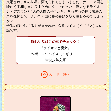
支配され、冬の世界に変えられてしまいました。ナルニア国を
暖かく平和な国に戻すために立ち上がった、偉大なるライオ
ン・アスランと4人の人間の子供たち。それぞれの持つ魔法の
力を発揮して、ナルニア国に春の喜びを取り戻せるのでしょう
か？
子供の持つ信じる力が描かれた、C.S.ルイス（イギリス）のお
話です。
詳しい話はこの本でチェック！
『ライオンと魔女』
作者：C.S.ルイス（イギリス）
岩波少年文庫
expand_less
カード一覧へ