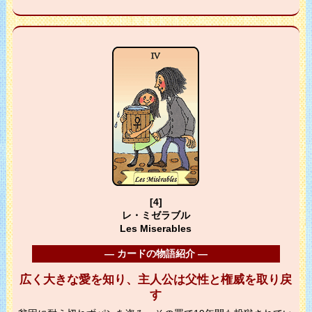
[4]
レ・ミゼラブル
Les Miserables
― カードの物語紹介 ―
広く大きな愛を知り、主人公は父性と権威を取り戻
す