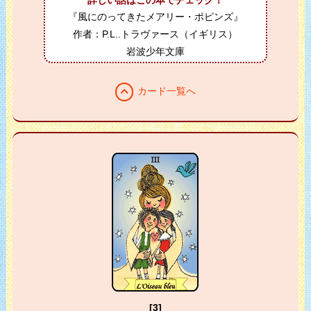
『風にのってきたメアリー・ポピンズ』
作者：P.L..トラヴァース（イギリス）
岩波少年文庫
expand_less
カード一覧へ
[3]