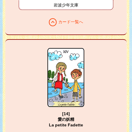
岩波少年文庫
expand_less
カード一覧へ
[14]
愛の妖精
La petite Fadette