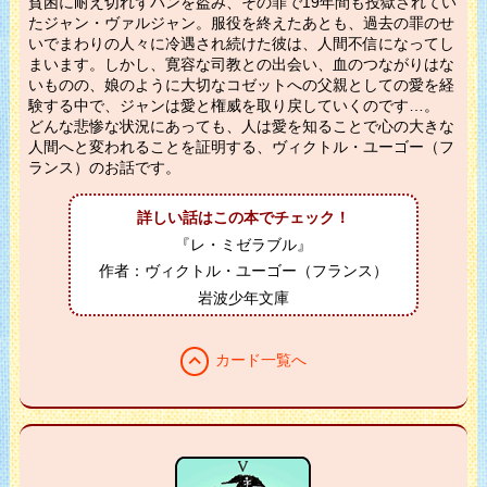
貧困に耐え切れずパンを盗み、その罪で19年間も投獄されてい
たジャン・ヴァルジャン。服役を終えたあとも、過去の罪のせ
いでまわりの人々に冷遇され続けた彼は、人間不信になってし
まいます。しかし、寛容な司教との出会い、血のつながりはな
いものの、娘のように大切なコゼットへの父親としての愛を経
験する中で、ジャンは愛と権威を取り戻していくのです…。
どんな悲惨な状況にあっても、人は愛を知ることで心の大きな
人間へと変われることを証明する、ヴィクトル・ユーゴー（フ
ランス）のお話です。
詳しい話はこの本でチェック！
『レ・ミゼラブル』
作者：ヴィクトル・ユーゴー（フランス）
岩波少年文庫
expand_less
カード一覧へ