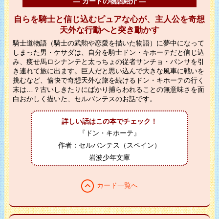
― カードの物語紹介 ―
自らを騎士と信じ込むピュアな心が、主人公を奇想
天外な行動へと突き動かす
騎士道物語（騎士の武勲や恋愛を描いた物語）に夢中になって
しまった男・ケサダは、自分を騎士ドン・キホーテだと信じ込
み、痩せ馬ロシナンテと太っちょの従者サンチョ・パンサを引
き連れて旅に出ます。巨人だと思い込んで大きな風車に戦いを
挑むなど、愉快で奇想天外な旅を続けるドン・キホーテの行く
末は…？古いしきたりにばかり捕らわれることの無意味さを面
白おかしく描いた、セルバンテスのお話です。
詳しい話はこの本でチェック！
『ドン・キホーテ』
作者：セルバンテス（スペイン）
岩波少年文庫
expand_less
カード一覧へ