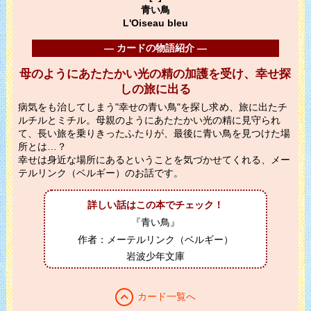
青い鳥
L'Oiseau bleu
― カードの物語紹介 ―
母のようにあたたかい光の精の加護を受け、幸せ探
しの旅に出る
病気をも治してしまう"幸せの青い鳥"を探し求め、旅に出たチ
ルチルとミチル。母親のようにあたたかい光の精に見守られ
て、長い旅を乗りきったふたりが、最後に青い鳥を見つけた場
所とは…？
幸せは身近な場所にあるということを気づかせてくれる、メー
テルリンク（ベルギー）のお話です。
詳しい話はこの本でチェック！
『青い鳥』
作者：メーテルリンク（ベルギー）
岩波少年文庫
expand_less
カード一覧へ