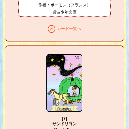
作者：ボーモン（フランス）
岩波少年文庫
expand_less
カード一覧へ
[7]
サンドリヨン