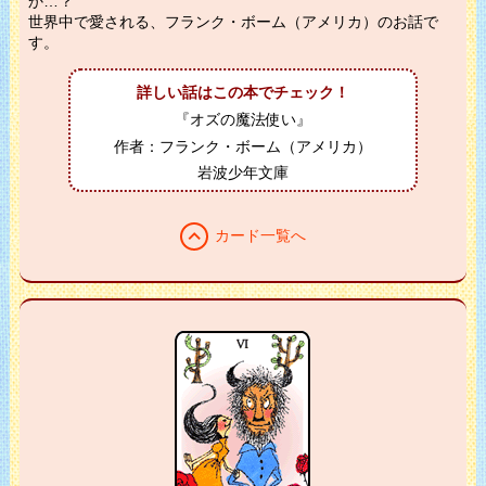
か…？
世界中で愛される、フランク・ボーム（アメリカ）のお話で
す。
詳しい話はこの本でチェック！
『オズの魔法使い』
作者：フランク・ボーム（アメリカ）
岩波少年文庫
expand_less
カード一覧へ