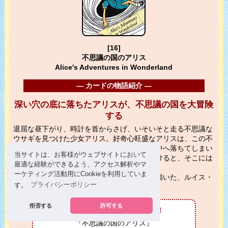
[16]
不思議の国のアリス
Alice's Adventures in Wonderland
― カードの物語紹介 ―
深い穴の底に落ちたアリスが、不思議の国を大冒険
する
退屈な昼下がり、時計を首からさげ、いそいそと走る不思議な
ウサギを見つけた少女アリス。好奇心旺盛なアリスは、この不
思議なウサギを追いかけるうちに、深い穴の中へ落ちてしまい
当サイトは、お客様がウェブサイトにおいて
ます。穴の底にたどり着いたアリスが目を開けると、そこには
最適な経験ができるよう、アクセス解析やマ
不思議な世界が広がっていたのです…。
ーケティング活動用にCookieを利用していま
好奇心旺盛で元気いっぱいな少女の大冒険を描いた、ルイス・
す。
プライバシーポリシー
キャロル（イギリス）のお話です。
拒否する
許可する
詳しい話はこの本でチェック！
『不思議の国のアリス』