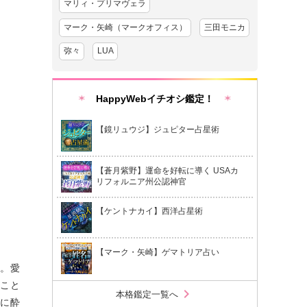
マリィ・プリマヴェラ
マーク・矢崎（マークオフィス）
三田モニカ
弥々
LUA
HappyWebイチオシ鑑定！
【鏡リュウジ】ジュピター占星術
【蒼月紫野】運命を好転に導く USAカ
リフォルニア州公認神官
【ケントナカイ】西洋占星術
【マーク・矢崎】ゲマトリア占い
い。愛
むこと
chevron_right
本格鑑定一覧へ
ドに酔