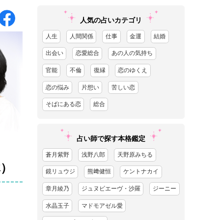
人気の占いカテゴリ
人生
人間関係
仕事
金運
結婚
出会い
恋愛総合
あの人の気持ち
官能
不倫
復縁
恋のゆくえ
恋の悩み
片想い
苦しい恋
そばにある恋
総合
占い師で探す本格鑑定
蒼月紫野
浅野八郎
天野原みちる
木）
鏡リュウジ
熊﨑健恒
ケントナカイ
章月綾乃
ジュヌビエーヴ・沙羅
ジーニー
水晶玉子
マドモアゼル愛