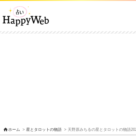
home
ホーム
>
星とタロットの物語
> 天野原みちるの星とタロットの物語202