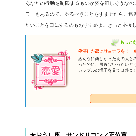
あなたの行動を制限するものが姿を消しそうなの
ワーもあるので、やるべきことをすませたら、遠
たいことを口にするのもおすすめよ。きっと応援
もっと
停滞した恋にサヨナラを！ 
あんなに楽しかったあの人と
ったのに、最近はいったいど
カップルの様子を見ては羨ま
のに、最近はちっともそんな
ったまま……いったい二人の
したまま、どうにもならない
★おうし座 サンドリヨン／正位置