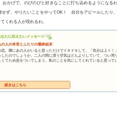
。おかげで、のびのびと好きなことに打ち込めるようになる
慮せず、やりたいことをやってOK！ 自分をアピールしたり
してくれる人が現れるわ。
あなたに伝えたいメッセージ
あの人の本音とふたりの最終結末
の恋。隣にあの人がいると思っただけでドキドキして、「気分は上々！
うしたのでしょうか。二人の間に漂う空気はどんよりしていて、つい周
しくてため息をついてしまう。私のことを気にしてくれていると思って
素振りを見せてくれない。あともう一歩というところで、二人の関係が
恋はどうなるのでしょうか。進むのか、それとも後退していくのか？ 
あの人との恋を、何とかして動かしましょう！
続きはこちら