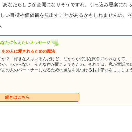
。あなたらしさが全開になりそうですわ。引っ込み思案にな
新しい目標や価値観を見出すことがあるかもしれませんの。
わ。
あなたに伝えたいメッセージ
 あの人に愛されるための魔法
すか？「好きな人はいるんだけど、なかなか特別な関係になれなくて」
のか、わからない」そんな声が聞こえてきたわ。それでは、私が童話タ
があの人のパートナーになるための魔法を見つけるお手伝いをしましょ
人物たちが、あなたに恋の魔法をかけようと待っていますよ！ まずは
教えてもらいましょう。あなたに魔法を教えてくれるのは、どの物語の
続きはこちら