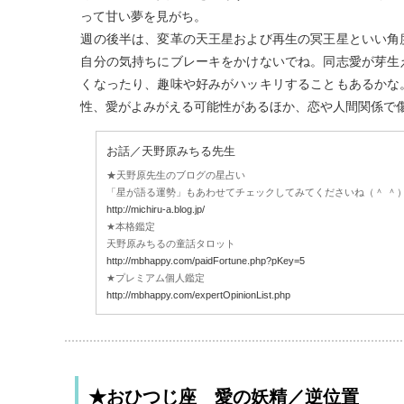
って甘い夢を見がち。
週の後半は、変革の天王星および再生の冥王星といい角
自分の気持ちにブレーキをかけないでね。同志愛が芽生
くなったり、趣味や好みがハッキリすることもあるかな
性、愛がよみがえる可能性があるほか、恋や人間関係で
お話／天野原みちる先生
★天野原先生のブログの星占い
「星が語る運勢」もあわせてチェックしてみてくださいね（＾ ＾
http://michiru-a.blog.jp/
★本格鑑定
天野原みちるの童話タロット
http://mbhappy.com/paidFortune.php?pKey=5
★プレミアム個人鑑定
http://mbhappy.com/expertOpinionList.php
★おひつじ座 愛の妖精／逆位置