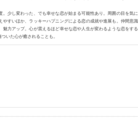
度。少し変わった、でも幸せな恋が始まる可能性あり。周囲の目を気
えやすいほか、ラッキーハプニングによる恋の成就や進展も。仲間意
。魅力アップ。心が震えるほど幸せな恋や人生が変わるような恋をす
傷ついた心が癒されることも。
）