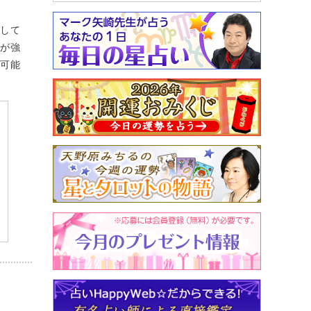
にして
識が強
る可能