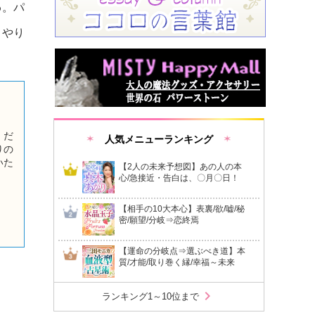
わ。パ
、やり
」だ
人気メニューランキング
りの
いた
【2人の未来予想図】あの人の本
止ま
心/急接近・告白は、〇月〇日！
停滞
【相手の10大本心】表裏/欲/嘘/秘
密/願望/分岐⇒恋終焉
【運命の分岐点⇒選ぶべき道】本
質/才能/取り巻く縁/幸福～未来
chevron_right
ランキング1～10位まで