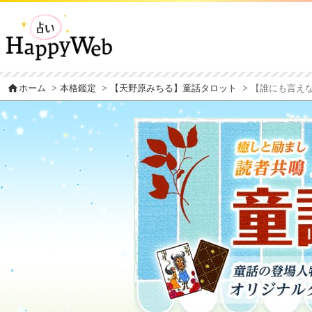
home
ホーム
>
本格鑑定
>
【天野原みちる】童話タロット
> 【誰にも言え