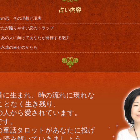
占い内容
命の恋、その理想と現実
なたが陥りやすい恋のトラップ
…あの人に向けてあなたが発揮する魅力
る永遠の幸せのかたち
昔に生まれ、時の流れに現れな
ことなく生き残り、
の人から愛されています。
です。
枚の童話タロットがあなたに投げ
を読み解いていきましょう。