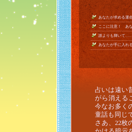
あなたが求める運
ここに注意！ あ
誰よりも輝いて…
あなたが手に入れ
占いは遠い
がら消える
今なお多く
童話も同じ
さあ、22
かける暗示