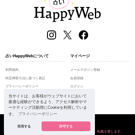
占いHappyWebについて
マイページ
利用規約
メールマガジン登録
特定商取引法に基づく表記
会員登録
プライバシーポリシー
ログイン
運営会社
当サイトは、お客様がウェブサイトにおいて
最適な経験ができるよう、アクセス解析やマ
お問合せ
ーケティング活動用にCookieを利用していま
す。
プライバシーポリシー
Copyright © Setsuwasha Co.,Ltd.
powered by
RRJ Inc.
拒否する
許可する
掲載の情報や画像など、すべてのコンテンツの
無断複写、転載を禁じます。