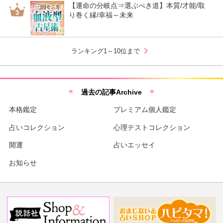
【運命の分岐点⇒選ぶべき道】本質/才能/取
り巻く縁/幸福～未来
chevron_right
ランキング1～10位まで
過去の記事Archive
本格鑑定
プレミアム個人鑑定
占いコレクション
心理テストコレクション
開運
占いエッセイ
お知らせ