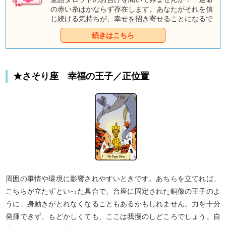
の赤い糸はかならず存在します。あなたがそれを信
じ続ける気持ちが、幸せを招き寄せることになるで
しょう。童話タロットであなたの深部と未来を占え
続きはこちら
ば、答えが見えてくるはず。
★さそり座 幸福の王子／正位置
周囲の事情や環境に影響されやすいときです。あちらを立てれば、
こちらが立たずといった具合で、台座に固定された銅像の王子のよ
うに、身動きがとれなくなることもあるかもしれません。力を十分
発揮できず、もどかしくても、ここは我慢のしどころでしょう。自