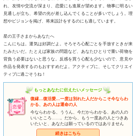
れ、友情や交流が深まり、恋愛にも進展が望めます。物事に明るい
見通しが立ち、希望の光が差し込んでくることが多いでしょう。理
想やビジョンを掲げ、将来設計をするのにも適しています。
星の王子さまからあなたへ
こんにちは。運気は好調だよ。そろそろ心配ごとを手放すときが来
たみたいだ。たとえば家族の問題など、あなたひとりで重い荷物を
背負う必要はないと思うな。反感を買う心配も少ないので、意見や
作品を発表するのもおすすめだよ。アクティブに、そしてクリエイ
ティブに過ごそうね！
もっとあなたに伝えたいメッセージ
復縁…復活愛…一度は別れた人だからこそ今ならわ
かる、あの人は運命の人
今ならわかる、ううん、今だからわかる、あの人の
いいところ……。だから、もう一度あの人とつきあ
いたいと、あなたは願っているのではありません
か？ あの人もあなたと同じように別れを悔いてい
続きはこちら
るなら、ふたりはやり直せるはずです。愛復活の望