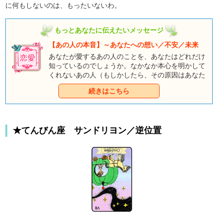
に何もしないのは、もったいないわ。
もっとあなたに伝えたいメッセージ
【あの人の本音】～あなたへの想い／不安／未来
あなたが愛するあの人のことを、あなたはどれだけ
知っているのでしょうか。なかなか本心を明かして
くれないあの人（もしかしたら、その原因はあなた
が自分の愛情を伝えていないからかもしれません
続きはこちら
が）に、自分の未来を重ねることができずにいるの
でしょう。あの人を見つめるあなたの目に、不安が
見てとれます。いっそのこと、あの人に詰め寄って
みる？ もちろん、そんなことはできませんよね。
★てんびん座 サンドリヨン／逆位置
それじゃ、ずっとこのままの状態でいる？ そんな
ことをしていたら、いつの間にかあの人の隣をあな
た以外の人が歩いていることになるかもしれませ
ん。だから、思い切って【童話タロット】にあの人
の心の中を明かしてもらいましょう。きっと、あな
たの恋が前に進むきっかけとなるはずです。