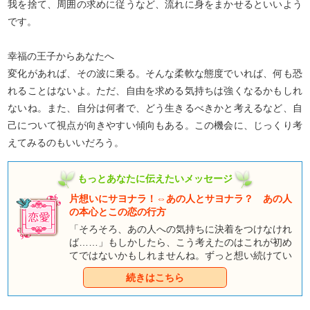
我を捨て、周囲の求めに従うなど、流れに身をまかせるといいよう
です。
幸福の王子からあなたへ
変化があれば、その波に乗る。そんな柔軟な態度でいれば、何も恐
れることはないよ。ただ、自由を求める気持ちは強くなるかもしれ
ないね。また、自分は何者で、どう生きるべきかと考えるなど、自
己について視点が向きやすい傾向もある。この機会に、じっくり考
えてみるのもいいだろう。
もっとあなたに伝えたいメッセージ
片想いにサヨナラ！⇔あの人とサヨナラ？ あの人
の本心とこの恋の行方
「そろそろ、あの人への気持ちに決着をつけなけれ
ば……」もしかしたら、こう考えたのはこれが初め
てではないかもしれませんね。ずっと想い続けてい
るのに、ちっとも変らない「あの人」との関係に、
続きはこちら
あなたの心もすっかり疲れてしまっているようで
す。片想いにサヨナラするために勇気を出して告白
するか、それとも次の恋に向かうためにあの人とサ