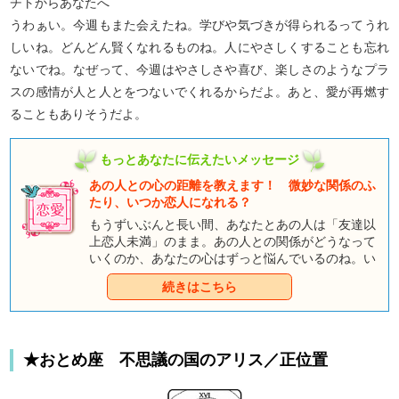
チトからあなたへ
うわぁい。今週もまた会えたね。学びや気づきが得られるってうれ
しいね。どんどん賢くなれるものね。人にやさしくすることも忘れ
ないでね。なぜって、今週はやさしさや喜び、楽しさのようなプラ
スの感情が人と人とをつないでくれるからだよ。あと、愛が再燃す
ることもありそうだよ。
もっとあなたに伝えたいメッセージ
あの人との心の距離を教えます！ 微妙な関係のふ
たり、いつか恋人になれる？
もうずいぶんと長い間、あなたとあの人は「友達以
上恋人未満」のまま。あの人との関係がどうなって
いくのか、あなたの心はずっと悩んでいるのね。い
つになったら二人の距離は縮まっていくの？ いつ
続きはこちら
か二人は恋人同士になれるの？ それとも、二人は
このままずっと微妙な関係のままなの？ ひとつの
悩みがまた別の悩みを生み……あなたは恋をするこ
とに疲れてしまったのでは？いつまでも一人で悩ん
★おとめ座 不思議の国のアリス／正位置
でいても、なかなか二人の状況は変化しないでしょ
う。思い切ってあなたの不安と疑問を、童話タロッ
トに聞いてみませんか？ 二人が本当に恋人同士に