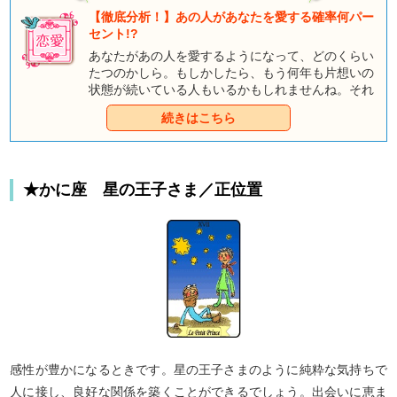
【徹底分析！】あの人があなたを愛する確率何パー
セント!?
あなたがあの人を愛するようになって、どのくらい
たつのかしら。もしかしたら、もう何年も片想いの
状態が続いている人もいるかもしれませんね。それ
なのに、いまだにあの人の心の中が掴めていないの
続きはこちら
なら、次のステップに進もうという勇気がなかなか
湧いてこないのもわかります。このままあの人を想
い続けて、望みはあるのか？ それとも、スパッと
心を切り替えて、新しい恋に進むべき？ どちらに
★かに座 星の王子さま／正位置
進むにせよ、まずはあの人の心の中を知らなくて
は、ね。【童話タロット】があなたの恋の行く末を
占います！ まずは、今あの人の心を独占している
人がいるかどうかを見てみましょう。
感性が豊かになるときです。星の王子さまのように純粋な気持ちで
人に接し、良好な関係を築くことができるでしょう。出会いに恵ま