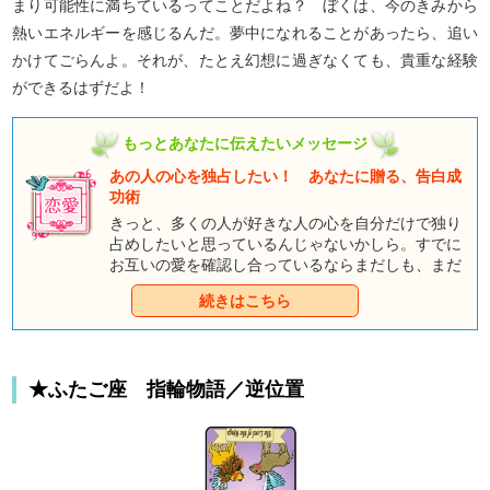
まり可能性に満ちているってことだよね？ ぼくは、今のきみから
熱いエネルギーを感じるんだ。夢中になれることがあったら、追い
かけてごらんよ。それが、たとえ幻想に過ぎなくても、貴重な経験
ができるはずだよ！
もっとあなたに伝えたいメッセージ
あの人の心を独占したい！ あなたに贈る、告白成
功術
きっと、多くの人が好きな人の心を自分だけで独り
占めしたいと思っているんじゃないかしら。すでに
お互いの愛を確認し合っているならまだしも、まだ
二人の間に不確定よそがあるのなら、あなたの心も
続きはこちら
不安でいっぱいのはず。でもね、気持ちの伝え方次
第では、望み薄だった恋も大逆転できるものなの
よ。さあ、童話タロットの登場人物たちのアドバイ
スに耳を傾けて、今のあなたにピッタリの告白術を
★ふたご座 指輪物語／逆位置
手に入れてくださいね。