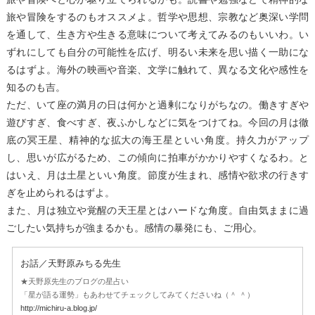
旅や冒険をするのもオススメよ。哲学や思想、宗教など奥深い学問
を通して、生き方や生きる意味について考えてみるのもいいわ。い
ずれにしても自分の可能性を広げ、明るい未来を思い描く一助にな
るはずよ。海外の映画や音楽、文学に触れて、異なる文化や感性を
知るのも吉。
ただ、いて座の満月の日は何かと過剰になりがちなの。働きすぎや
遊びすぎ、食べすぎ、夜ふかしなどに気をつけてね。今回の月は徹
底の冥王星、精神的な拡大の海王星といい角度。持久力がアップ
し、思いが広がるため、この傾向に拍車がかかりやすくなるわ。と
はいえ、月は土星といい角度。節度が生まれ、感情や欲求の行きす
ぎを止められるはずよ。
また、月は独立や覚醒の天王星とはハードな角度。自由気ままに過
ごしたい気持ちが強まるかも。感情の暴発にも、ご用心。
お話／天野原みちる先生
★天野原先生のブログの星占い
「星が語る運勢」もあわせてチェックしてみてくださいね（＾ ＾）
http://michiru-a.blog.jp/