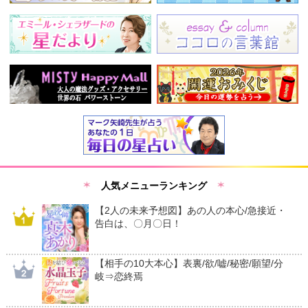
人気メニューランキング
【2人の未来予想図】あの人の本心/急接近・
告白は、〇月〇日！
【相手の10大本心】表裏/欲/嘘/秘密/願望/分
岐⇒恋終焉