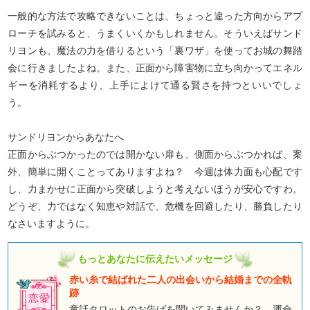
一般的な方法で攻略できないことは、ちょっと違った方向からアプ
ローチを試みると、うまくいくかもしれません。そういえばサンド
リヨンも、魔法の力を借りるという「裏ワザ」を使ってお城の舞踏
会に行きましたよね。また、正面から障害物に立ち向かってエネル
ギーを消耗するより、上手によけて通る賢さを持つといいでしょ
う。
サンドリヨンからあなたへ
正面からぶつかったのでは開かない扉も、側面からぶつかれば、案
外、簡単に開くことってありますよね？ 今週は体力面も心配です
し、力まかせに正面から突破しようと考えないほうが安心ですわ。
どうぞ、力ではなく知恵や対話で、危機を回避したり、勝負したり
なさいますように。
もっとあなたに伝えたいメッセージ
赤い糸で結ばれた二人の出会いから結婚までの全軌
跡
童話タロットのお告げを聞いてみませんか？ 運命