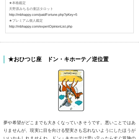
★本格鑑定
天野原みちるの童話タロット
http://mbhappy.com/paidFortune.php?pKey=5
★プレミアム個人鑑定
http://mbhappy.com/expertOpinionList.php
★おひつじ座 ドン・キホーテ／逆位置
夢や希望がどこまでも大きくなっていきそうです。悪いことではあ
りませんが、現実に目を向ける堅実さも忘れないようにしたほうが
いいかもしれませんね。ドン・キホーテは思い立ったらすぐ冒険の