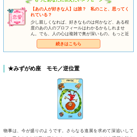
【あの人が好きな人】は誰？ 私のこと、思ってく
れている？
少し親しくなれば、好きなものは何かなど、ある程
度のあの人のプロフィールはわかるかもしれませ
ん。でも、人の心は複雑で奥が深いもの。もっと近
づくために、表面的な印象にとどまらない、本当の
続きはこちら
あの人の姿を探ってみましょう。
★みずがめ座 モモ／逆位置
物事は、今が盛りのようです。さらなる進展を求めて深追いして