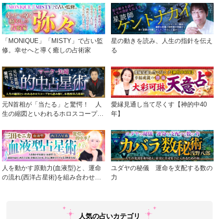
「MONIQUE」「MISTY」で占い監
星の動きを読み、人生の指針を伝え
修。幸せへと導く癒しの占術家
る
元N首相が「当たる」と驚愕！ 人
愛縁見通し当て尽くす【神的中40
生の縮図といわれるホロスコープか
年】
ら読み解く、本格西洋占星術！
人を動かす原動力(血液型)と、運命
ユダヤの秘儀 運命を支配する数の
の流れ(西洋占星術)を組み合わせ、
力
さらに細密でリアルな診断を実現！
人気の占いカテゴリ