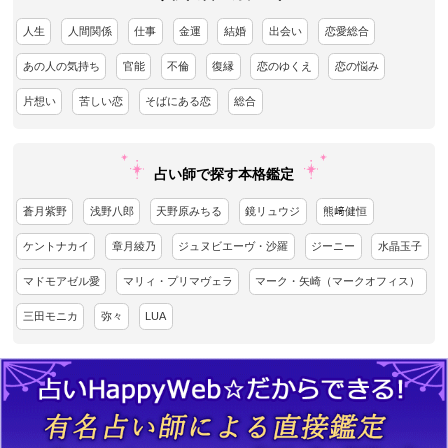
人生
人間関係
仕事
金運
結婚
出会い
恋愛総合
あの人の気持ち
官能
不倫
復縁
恋のゆくえ
恋の悩み
片想い
苦しい恋
そばにある恋
総合
占い師で探す本格鑑定
蒼月紫野
浅野八郎
天野原みちる
鏡リュウジ
熊﨑健恒
ケントナカイ
章月綾乃
ジュヌビエーヴ・沙羅
ジーニー
水晶玉子
マドモアゼル愛
マリィ・プリマヴェラ
マーク・矢崎（マークオフィス）
三田モニカ
弥々
LUA