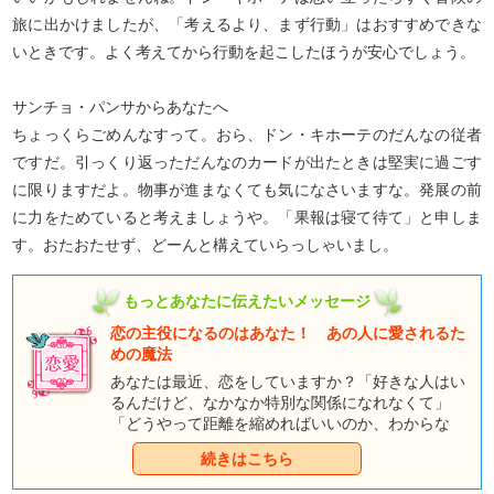
旅に出かけましたが、「考えるより、まず行動」はおすすめできな
いときです。よく考えてから行動を起こしたほうが安心でしょう。
サンチョ・パンサからあなたへ
ちょっくらごめんなすって。おら、ドン・キホーテのだんなの従者
ですだ。引っくり返っただんなのカードが出たときは堅実に過ごす
に限りますだよ。物事が進まなくても気になさいますな。発展の前
に力をためていると考えましょうや。「果報は寝て待て」と申しま
す。おたおたせず、どーんと構えていらっしゃいまし。
もっとあなたに伝えたいメッセージ
恋の主役になるのはあなた！ あの人に愛されるた
めの魔法
あなたは最近、恋をしていますか？「好きな人はい
るんだけど、なかなか特別な関係になれなくて」
「どうやって距離を縮めればいいのか、わからな
い」そんな声が聞こえてきたわ。それでは、私が童
続きはこちら
話タロットをシャッフルして、あなたがあの人のパ
ートナーになるための魔法を見つけるお手伝いをし