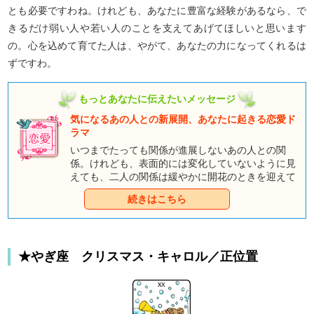
とも必要ですわね。けれども、あなたに豊富な経験があるなら、で
きるだけ弱い人や若い人のことを支えてあげてほしいと思います
の。心を込めて育てた人は、やがて、あなたの力になってくれるは
ずですわ。
もっとあなたに伝えたいメッセージ
気になるあの人との新展開、あなたに起きる恋愛ド
ラマ
いつまでたっても関係が進展しないあの人との関
係。けれども、表面的には変化していないように見
えても、二人の関係は緩やかに開花のときを迎えて
いるのですよ。ここでは、あなたとあの人の恋の新
続きはこちら
展開と、この先起きる、恋のドラマについて見てい
きましょう。童話タロットがあなたの恋の核心を占
います。 あなたの前には素晴らしい幸運が待ってい
るのですよ。
★やぎ座 クリスマス・キャロル／正位置