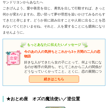
サンドリヨンからあなたへ
ごきげんよう。愛や善意を信じ、勇気を出して行動すれば、きっと
何かが変わりますわ。思い切って夢や理想を追いかけてみるのもす
てきだと存じます。どうか前に踏み出すことや人前に出ることを恐
れないでくださいませね。それと、人を愛することにも臆病になり
ませんように。
もっとあなたに伝えたいメッセージ
今のあの人の気持ちとこれから3ヶ月間の二人の恋
物語
好きな人ができたら女の子にとって、何より気にな
るのが相手の気持ち。そしてこれから二人の関係が
どうなっていくかってこと。とくに、恋の展開につ
いては早く知りたいですよね。ここでは、3ヶ月と
続きはこちら
いう期間を絞って占っていきます。
★おとめ座 オズの魔法使い／逆位置