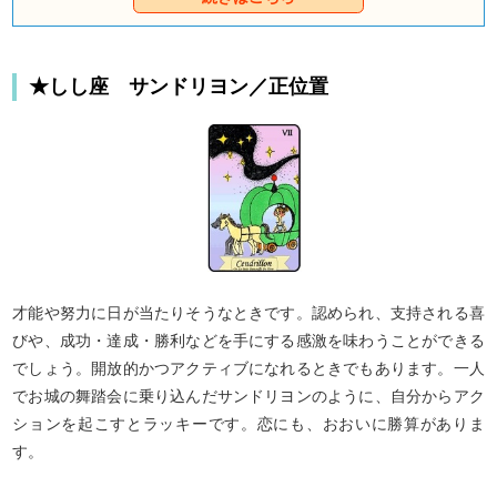
しゃべりを通して、あなただけのハッピーエンドを
つかんでくださいね。
★しし座 サンドリヨン／正位置
才能や努力に日が当たりそうなときです。認められ、支持される喜
びや、成功・達成・勝利などを手にする感激を味わうことができる
でしょう。開放的かつアクティブになれるときでもあります。一人
でお城の舞踏会に乗り込んだサンドリヨンのように、自分からアク
ションを起こすとラッキーです。恋にも、おおいに勝算がありま
す。