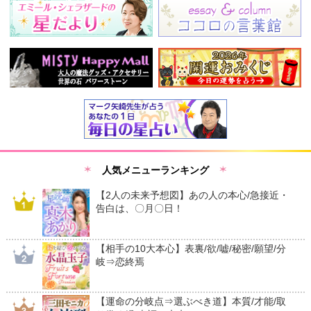
人気メニューランキング
【2人の未来予想図】あの人の本心/急接近・
告白は、〇月〇日！
【相手の10大本心】表裏/欲/嘘/秘密/願望/分
岐⇒恋終焉
【運命の分岐点⇒選ぶべき道】本質/才能/取