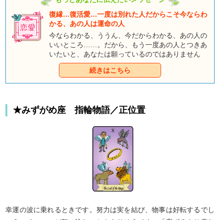
復縁…復活愛…一度は別れた人だからこそ今ならわ
かる、あの人は運命の人
今ならわかる、ううん、今だからわかる、あの人の
いいところ……。だから、もう一度あの人とつきあ
いたいと、あなたは願っているのではありません
か？ あの人もあなたと同じように別れを悔いてい
続きはこちら
るなら、ふたりはやり直せるはずです。愛復活の望
みをかけて、あの人の気持ちを占ってみましょう！
★みずがめ座 指輪物語／正位置
幸運の波に乗れるときです。努力は実を結び、物事は好転するでし