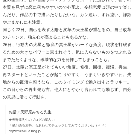
本質を見ずに恋に落ちやすいので心配よ。妄想恋愛は頭の中で楽し
んだり、作品の中で描いたりしたいな。カン違い、すれ違い、詐欺
やごまかしにも注意。
同じく22日、自己を表す太陽と変革の天王星が重なるの。自己改革
のチャンス。独立心が高まることもあるかな。
26日、行動力の火星と徹底の冥王星がハードな角度。現状を打破す
るための大きなパワーに恵まれそう。気に入らないものをつぶれる
までたたくような、破壊的な力を発揮してしまうことも。
27日、太陽と冥王星がとてもいい角度。修復、回復、復帰、再生、
再スタートといったことが起こりやすく、うまくいきやすいわ。失
地からの復活を願うなら、このタイミングで動き出すとラッキー。
この日からの再出発も吉。他人にとやかく言われても動じず、自分
の意思に沿って行動を。
お話／天野原みちる先生
★天野原先生のブログの星占い
「星が語る運勢」もあわせてチェックしてみてくださいね（＾ ＾）
http://michiru-a.blog.jp/