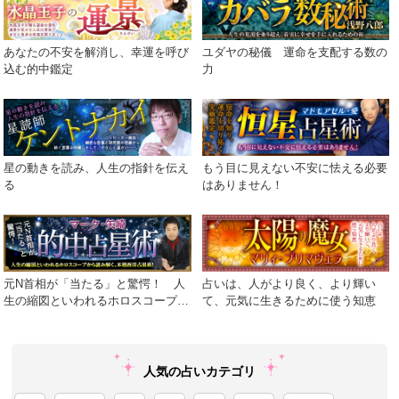
あなたの不安を解消し、幸運を呼び
ユダヤの秘儀 運命を支配する数の
込む的中鑑定
力
星の動きを読み、人生の指針を伝え
もう目に見えない不安に怯える必要
る
はありません！
元N首相が「当たる」と驚愕！ 人
占いは、人がより良く、より輝い
生の縮図といわれるホロスコープか
て、元気に生きるために使う知恵
ら読み解く、本格西洋占星術！
人気の占いカテゴリ