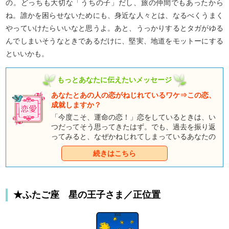
の。どっちも大切な「うちの子」だし、旅の仲間でもあったから
ね。誰かを困らせないためにも、身近な人々とは、なるべくうまく
やっていけたらいいなと思うよ。あと、うっかりするとタガがゆる
んでしまいそうなときであるだけに、堅実、地道をモットーにする
といいかも。
もっとあなたに伝えたいメッセージ
あなたとあの人の恋がねじれているワケ⇒この恋、
成就しますか？
「今度こそ、運命の恋！」恋をしているときは、い
つだってそう思ってきたはず。でも、過去を振り返
ってみると、なぜかねじれてしまっているあなたの
恋。原因を作っているのは、あなた？ それとも相
続きはこちら
手？ 【童話タロット」のキャラクターたちが、な
ぜつらい恋になってしまうのか、あなたの恋を分析
します。原因を知って、ねじれを解消し、今の恋を
幸せな結末へと導きましょう。
★ふたご座 星の王子さま／正位置