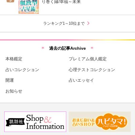
り巻く縁/幸福～未来
chevron_right
ランキング1～10位まで
過去の記事Archive
本格鑑定
プレミアム個人鑑定
占いコレクション
心理テストコレクション
開運
占いエッセイ
お知らせ