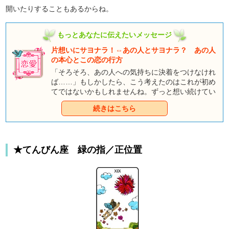
開いたりすることもあるからね。
もっとあなたに伝えたいメッセージ
片想いにサヨナラ！⇔あの人とサヨナラ？ あの人
の本心とこの恋の行方
「そろそろ、あの人への気持ちに決着をつけなけれ
ば……」もしかしたら、こう考えたのはこれが初め
てではないかもしれませんね。ずっと想い続けてい
るのに、ちっとも変らない「あの人」との関係に、
続きはこちら
あなたの心もすっかり疲れてしまっているようで
す。片想いにサヨナラするために勇気を出して告白
するか、それとも次の恋に向かうためにあの人とサ
ヨナラするか。あなたの恋を前進させるために、童
★てんびん座 緑の指／正位置
話タロットに相談してみませんか？ 童話に登場す
るキャラクターたちが、あなたの恋成就のために一
役買ってくれるはずです。