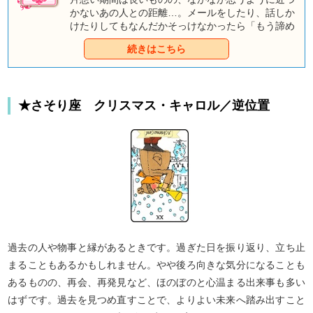
かないあの人との距離…。メールをしたり、話しか
けたりしてもなんだかそっけなかったら「もう諦め
て他の人を好きになったほうがいいのかな」なんて
続きはこちら
弱気になってしまいますよね。それにうまく行かな
い時期が続くと、アプローチすること自体が怖くな
ってしまったりも……。でも、ちょっと待って、本
当にあの人はあなたのことを何とも思っていないの
★さそり座 クリスマス・キャロル／逆位置
でしょうか？ つれなく思える態度の裏にはあなた
への気持ちが隠されているのかもしれません。童話
タロットがあなたの恋の核心を占います。結論を出
すのは、それを見てからでも遅くはないはずです
よ。
過去の人や物事と縁があるときです。過ぎた日を振り返り、立ち止
まることもあるかもしれません。やや後ろ向きな気分になることも
あるものの、再会、再発見など、ほのぼのと心温まる出来事も多い
はずです。過去を見つめ直すことで、よりよい未来へ踏み出すこと