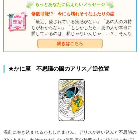
もっとあなたに伝えたいメッセージ
修復可能!? 今にも壊れそうなふたりの恋
「最近、愛されている実感がない」「あの人の気持
ちがわからない」「もしかしたら、あの人が本当に
愛しているのは、私じゃないんじゃ……？」そんな
不安に押し潰されそうなあなた。だからといって、
続きはこちら
「幸せじゃない自分」を幸せそうな友だちに相談す
ることもできませんよね。前に進むか、それとも別
の道を探すのか。その決心をする前に、まずはあの
人との恋の現状を、童話タロットに診断してもらい
★かに座 不思議の国のアリス／逆位置
ましょう。きっとあなたを幸せへと導く道を見つけ
てくれますよ！
混乱に巻き込まれるかもしれません。アリスが迷い込んだ不思議の