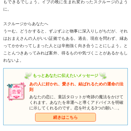
もできるでしょう。イブの晩に生まれ変わったスクルージのよう
に。
スクルージからあなたへ
うーむ。どうかすると、ずぶずぶと物事に深入りしがちだが、それ
はおまえさんの人がいい証拠でもある。過去、現在を問わず、縁あ
ってかかわってしまった人とは辛抱強く向き合うことにしよう。と
ことんつきあってみれば案外、得るものや気づくことがあるかもし
れないよ。
もっとあなたに伝えたいメッセージ
あの人に好かれ、愛され、結ばれるための運命の法
則
あなたの恋に、童話タロットが奇跡の魔法をかけて
くれます。あなたを幸運へと導くアドバイスを明確
に示してくれるのです。恋を叶える3つの願い…。
好かれ、愛され、結ばれる魔法を、カードの力で呼
続きはこちら
び寄せましょう。