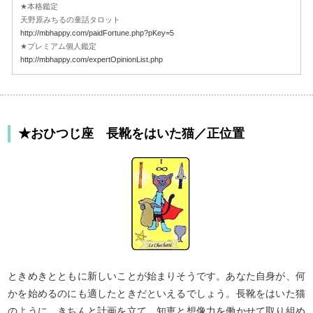
★本格鑑定
天野原みちるの童話タロット
http://mbhappy.com/paidFortune.php?pKey=5
★プレミアム個人鑑定
http://mbhappy.com/expertOpinionList.php
★おひつじ座 長靴をはいた猫／正位置
ときめきとともに新しいことが始まりそうです。あなた自身が、何
かを始めるのにも適したときだといえるでしょう。長靴をはいた猫
のように、きちんと計画を立て、知恵と想像力を働かせて取り組め