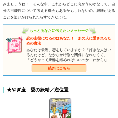
みましょうね！ そんな中、これからどこに向かうのかなって、自
分の可能性について考える機会もあるかもしれないの。興味がある
ことを追いかけられたらすてきだよね。
もっとあなたに伝えたいメッセージ
恋の主役になるのはあなた！ あの人に愛されるた
めの魔法
あなたは最近、恋をしていますか？「好きな人はい
るんだけど、なかなか特別な関係になれなくて」
「どうやって距離を縮めればいいのか、わからな
い」そんな声が聞こえてきたわ。それでは、私が童
続きはこちら
話タロットをシャッフルして、あなたがあの人のパ
ートナーになるための魔法を見つけるお手伝いをし
ましょう。さあ！ 童話タロットの登場人物たち
が、あなたに恋の魔法をかけようと待っています
★やぎ座 愛の妖精／逆位置
よ！ まずはあなたを印象づけるための魔法を教え
てもらいましょう。あなたに魔法を教えてくれるの
は、どの物語の登場人物かしら？