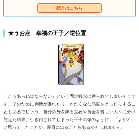
ことだってあるのです。関係を深めるため、本当の
続きはこちら
あの人を探ってみましょう。
★うお座 幸福の王子／逆位置
「こうあらねばならない」という固定観念に縛られてしまいそうで
す。そのために判断が遅れたり、かたくなな態度をとったりするこ
ともあるでしょう。自分の身を飾る宝石や黄金を貧しい人々に分け
与えた結果、引き倒されてしまった王子の像のように、「よかれ」
と思ってしたことが、裏目に出ることもあるかもしれません。