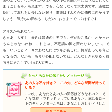
国のような、わけのわからない無秩序な状態の中に放り込まれてし
まうことも考えられます。でも、心配しなくて大丈夫です。過敏に
反応して混乱を助長しない限り、事態はすみやかに修復に向かうで
しょう。気持ちの揺れも、しだいにおさまっていくはずです。
アリスからあなたへ
きゃあ、大変！ 最近は普通の世界でも、何が起こるか、わかった
もんじゃないわね。これじゃ、不思議の国と変わりやしない。で
も、いいこと？ 今のあなたにはツキがあるわ。何があっても何と
かなるの。だから、あまり心配しないでね。どんなときも明るく前
向きに過ごしていれば大丈夫よ。
もっとあなたに伝えたいメッセージ
あの人は私を好き？ この先、どんな展開が待って
いる？
この先、あなたとあの人の関係はどうなるの？ そ
んな気持ちでドキドキしているあなた。童話タロッ
トのキャラクターたちは、あなたとおしゃべりした
くて、そわそわしているようですよ。みんなとのお
続きはこちら