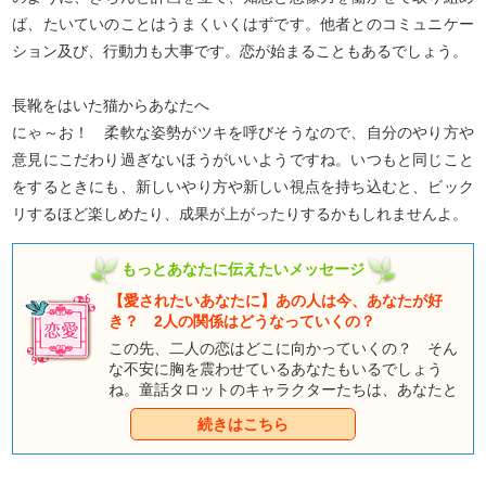
ば、たいていのことはうまくいくはずです。他者とのコミュニケー
ション及び、行動力も大事です。恋が始まることもあるでしょう。
長靴をはいた猫からあなたへ
にゃ～お！ 柔軟な姿勢がツキを呼びそうなので、自分のやり方や
意見にこだわり過ぎないほうがいいようですね。いつもと同じこと
をするときにも、新しいやり方や新しい視点を持ち込むと、ビック
リするほど楽しめたり、成果が上がったりするかもしれませんよ。
もっとあなたに伝えたいメッセージ
【愛されたいあなたに】あの人は今、あなたが好
き？ 2人の関係はどうなっていくの？
この先、二人の恋はどこに向かっていくの？ そん
な不安に胸を震わせているあなたもいるでしょう
ね。童話タロットのキャラクターたちは、あなたと
おしゃべりしたくて、そわそわしているようです
続きはこちら
よ。みんなとのおしゃべりを通して、あなただけの
ハッピーエンドをつかんでくださいね。