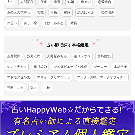
人生
人間関係
仕事
金運
結婚
出会い
恋愛総合
あの人の気持ち
官能
不倫
復縁
恋のゆくえ
恋の悩み
片想い
苦しい恋
そばにある恋
総合
占い師で探す本格鑑定
蒼月紫野
浅野八郎
天野原みちる
鏡リュウジ
熊﨑健恒
ケントナカイ
章月綾乃
ジュヌビエーヴ・沙羅
ジーニー
水晶玉子
マドモアゼル愛
マリィ・プリマヴェラ
マーク・矢崎（マークオフィス）
三田モニカ
弥々
LUA