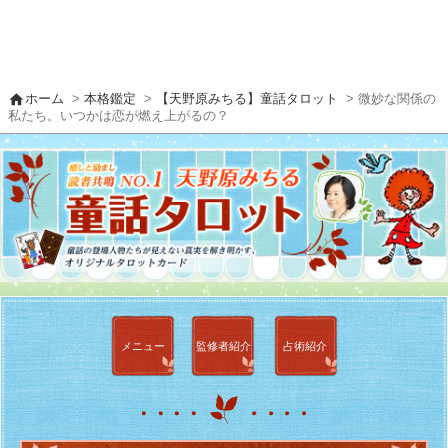
home
ホーム
>
本格鑑定
>
【天野原みちる】童話タロット
> 微妙な関係の
私たち。いつかは恋が燃え上がるの？
メニュー
監修者
紹介
占術紹介