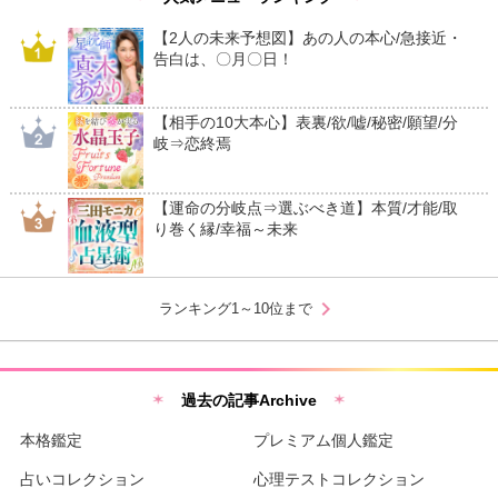
【2人の未来予想図】あの人の本心/急接近・
告白は、〇月〇日！
【相手の10大本心】表裏/欲/嘘/秘密/願望/分
岐⇒恋終焉
【運命の分岐点⇒選ぶべき道】本質/才能/取
り巻く縁/幸福～未来
chevron_right
ランキング1～10位まで
過去の記事Archive
本格鑑定
プレミアム個人鑑定
占いコレクション
心理テストコレクション