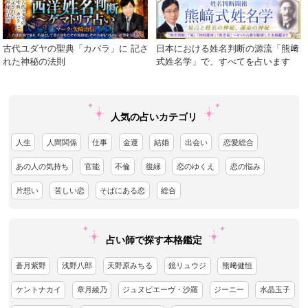
古代ユダヤの聖典「カバラ」に 記さ
日本における姓名判断の源流「熊﨑
れた神秘の法則
式姓名学」で、すべてを占います
人気の占いカテゴリ
人生
人間関係
仕事
金運
結婚
出会い
恋愛総合
あの人の気持ち
官能
不倫
復縁
恋のゆくえ
恋の悩み
片想い
苦しい恋
そばにある恋
総合
占い師で探す本格鑑定
蒼月紫野
浅野八郎
天野原みちる
鏡リュウジ
熊﨑健恒
ケントナカイ
章月綾乃
ジュヌビエーヴ・沙羅
ジーニー
水晶玉子