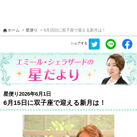
home
ホーム
>
星便り
> 6月15日に双子座で迎える新月は！
シェアする
星便り2026年6月1日
6月15日に双子座で迎える新月は！