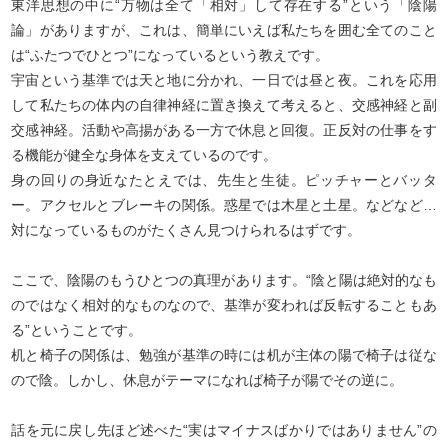
東洋思想の中に“万物は全て「相対」して存在する”という「陰陽
論」がありますが、これは、簡単にいえば私たちを囲む全てのこと
は“ふたつでひとつ”になっているという教えです。
宇宙という基準では天と地に分かれ、一日では昼と夜。これを応用
して私たちの体内の自律神経に置き換えて考えると、交感神経と副
交感神経。活動や高揚がある一方で休息と回復。正反対の仕事をす
る機能が健全な身体を支えているのです。
身の回りの身近なたとえでは、先生と生徒。ピッチャーとバッタ
ー。アクセルとブレーキの関係。惑星では木星と土星。などなど…
対になっているものがたくさん見つけられるはずです。
ここで、陰陽のもうひとつの真理があります。“陰と陽は絶対的なも
のではなく相対的なものなので、基準が変われば反転することもあ
る”ということです。
机と椅子の関係は、勉強が基準の時には机が主体の陽で椅子は従な
ので陰。しかし、休息がテーマになれば椅子が陽でその逆に。
話を元に戻し先ほど述べた“実はマイナスばかりではありません”の