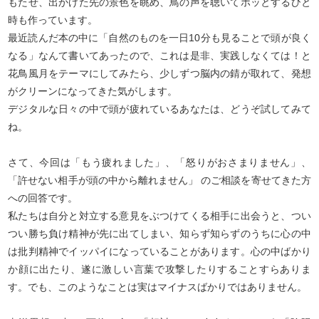
もたせ、出かけた先の景色を眺め、鳥の声を聴いてホッとするひと
時も作っています。
最近読んだ本の中に「自然のものを一日10分も見ることで頭が良く
なる」なんて書いてあったので、これは是非、実践しなくては！と
花鳥風月をテーマにしてみたら、少しずつ脳内の錆が取れて、発想
がクリーンになってきた気がします。
デジタルな日々の中で頭が疲れているあなたは、どうぞ試してみて
ね。
さて、今回は「もう疲れました」、「怒りがおさまりません」、
「許せない相手が頭の中から離れません」 のご相談を寄せてきた方
への回答です。
私たちは自分と対立する意見をぶつけてくる相手に出会うと、つい
つい勝ち負け精神が先に出てしまい、知らず知らずのうちに心の中
は批判精神でイッパイになっていることがあります。心の中ばかり
か顔に出たり、遂に激しい言葉で攻撃したりすることすらありま
す。でも、このようなことは実はマイナスばかりではありません。