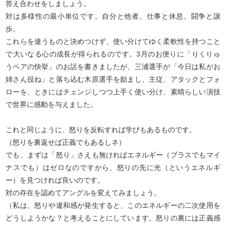
答え合わせをしましょう。
対は多様性の最小単位です。自分と他者。仕事と休息。闘争と譲
歩。
これらを違うものと決めつけず、使い分けてゆく柔軟性を持つこと
で大いなる心の成長が得られるのです。3月のお便りに「りくりゅ
うペアの快挙」のお話を書きましたが、三浦選手が「今日は私がお
姉さん役ね」と落ち込む木原選手を励まし、主従、アタックとフォ
ローを、ときにはチェンジしつつ上手く使い分け、素晴らしい演技
で世界に感動を与えました。
これと同じように、怒りを反転すれば学びもあるものです。
（怒りを裏返せば正義でもあるしネ）
でも、まずは「怒り」さえも無ければエネルギー（プラスでもマイ
ナスでも）はゼロなのですから、怒りの先に光（というエネルギ
ー）を見つければ良いのです。
対の存在を認めてアングルを変えてみましょう。
（私は、怒りや違和感が発生すると、このエネルギーの二次使用を
どうしようかな？と考えることにしています。怒りの裏には正義感