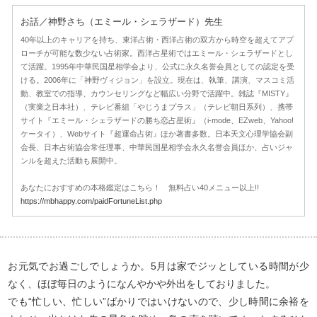
お話／神野さち（エミール・シェラザード）先生
40年以上のキャリアを持ち、東洋占術・西洋占術の双方から時空を超えてアプ
ローチが可能な数少ない占術家。西洋占星術ではエミール・シェラザードとし
て活躍。1995年中華民国星相学会より、公式に永久名誉会員としての認定を受
ける。2006年に「神野ヴィジョン」を設立。現在は、執筆、講演、マスコミ活
動、教室での指導、カウンセリングなど幅広い分野で活躍中。雑誌『MISTY』
（実業之日本社）、テレビ番組「やじうまプラス」（テレビ朝日系列）、携帯
サイト『エミール・シェラザードの勝ち恋占星術』（i-mode、EZweb、Yahoo!
ケータイ）、Webサイト『超運命占術』ほか著書多数。日本天文心理学協会副
会長、日本占術協会常任理事、中華民国星相学会永久名誉会員ほか、占いジャ
ンルを超えた活動も展開中。
あなたにおすすめの本格鑑定はこちら！ 無料占い40メニュー以上!!
https://mbhappy.com/paidFortuneList.php
お元気でお過ごしでしょうか。5月は家でジッとしている時間が少
なく、ほぼ毎日のようになんやかや外出をしておりました。
でも“忙しい、忙しい”ばかりではいけないので、少し時間に余裕を