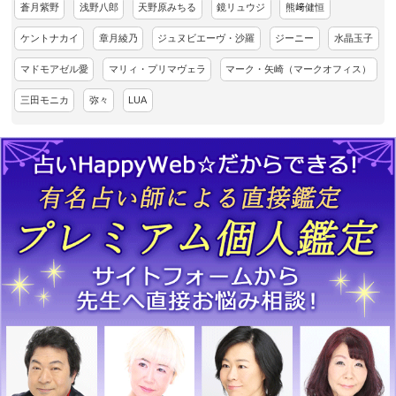
蒼月紫野
浅野八郎
天野原みちる
鏡リュウジ
熊﨑健恒
ケントナカイ
章月綾乃
ジュヌビエーヴ・沙羅
ジーニー
水晶玉子
マドモアゼル愛
マリィ・プリマヴェラ
マーク・矢崎（マークオフィス）
三田モニカ
弥々
LUA