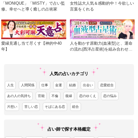
「MONIQUE」「MISTY」で占い監
女性誌大人気＆感動的中！今欲しい
修。幸せへと導く癒しの占術家
言葉をくれる
愛縁見通し当て尽くす【神的中40
人を動かす原動力(血液型)と、運命
年】
の流れ(西洋占星術)を組み合わせ、
さらに細密でリアルな診断を実現！
人気の占いカテゴリ
人生
人間関係
仕事
金運
結婚
出会い
恋愛総合
あの人の気持ち
官能
不倫
復縁
恋のゆくえ
恋の悩み
片想い
苦しい恋
そばにある恋
総合
占い師で探す本格鑑定