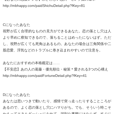
http://mbhappy.com/paidShichuDetail.php?fKey=81
Cになったあなた
視野が広く合理的なものの見方ができるあなた。恋の落とし穴は人
より早めに察知できるので、落ちることはめったにないはず。ただ
し、視野が広くても死角はあるもの。あなたの場合は三角関係や二
股恋愛、浮気などのトラブルに巻き込まれやすいので注意を。
あなたにおすすめの本格鑑定は……
【不安恋】あの人の葛藤・優先順位・秘策＊愛される3つの心構え
http://mbhappy.com/paidFortuneDetail.php?fKey=41
Dになったあなた
あなたは思いつきで動いたり、感情で突っ走ったりすることころが
あるので、よく恋の落とし穴にハマりがち。でも、そういう時こそ
かえってエネルギッシュになれて、深刻な事態にはならず、すぐに