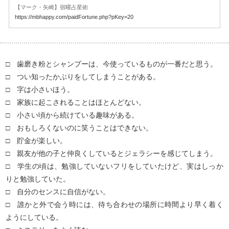
【マーク・矢崎】宿曜占星術
https://mbhappy.com/paidFortune.php?pKey=20
□ 歯磨き粉とシャンプーは、今使っているものが一番だと思う。
□ つい知ったかぶりをしてしまうことがある。
□ 字は小さいほう。
□ 家族に起こされることはほとんどない。
□ 小さい頃から続けている趣味がある。
□ おもしろくないのに笑うことはできない。
□ 貯金が楽しい。
□ 親友が他の子と仲良くしているとジェラシーを感じてしまう。
□ 学生の頃は、勉強していないフリをしていたけど、実はしっか
りと勉強していた。
□ 自分のセンスに自信がない。
□ 誰かと外で会う時には、待ち合わせの場所に時間より早く着く
ようにしている。