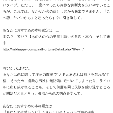
いタイプ。ただし、一度ハマったら冷静な判断力を失いやすいとこ
ろが。これでは、なかなか恋の落とし穴から脱出できません。「こ
の恋、ヤバいかも」と思ったらすぐに引き返して。
あなたにおすすめの本格鑑定は……
本気？ 遊び？【あの人の心の奥底】誘いの意図・本心、そして未
来
http://mbhappy.com/paidFortuneDetail.php?fKey=7
Bになったあなた
あなたは恋に関して注意力散漫で“ノド元過ぎれば熱さを忘れる”性
格。そのため、危険な男性に無防備に近づいてしまったり、ライバ
ルに出し抜かれることも。そして何度も同じ失敗を繰り返すところ
が問題だと言えそう。失敗から恋の弱点を学んで。
あなたにおすすめの本格鑑定は……
【あなたの恋愛レシピ】ふさわしい恋人～セレブ婚の確率