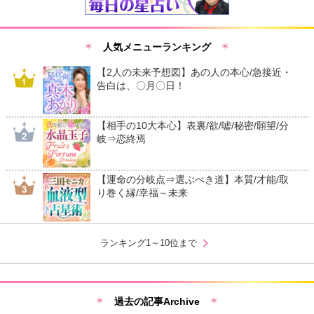
人気メニューランキング
【2人の未来予想図】あの人の本心/急接近・
告白は、〇月〇日！
【相手の10大本心】表裏/欲/嘘/秘密/願望/分
岐⇒恋終焉
【運命の分岐点⇒選ぶべき道】本質/才能/取
り巻く縁/幸福～未来
chevron_right
ランキング1～10位まで
過去の記事Archive