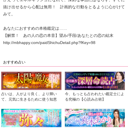
抜け出せるから心配は無用！ 計画的な行動をとるように心がけて
みて。
あなたにおすすめの本格鑑定は……
【解禁！ あの人の恋の本音】望み/手段/あなたとの恋の結末
http://mbhappy.com/paidShichuDetail.php?fKey=98
おすすめ占い
占いは、人がより良く、より輝い
今、もっとも占われたい鑑定士によ
て、元気に生きるために使う知恵
る究極の【心読み占術】