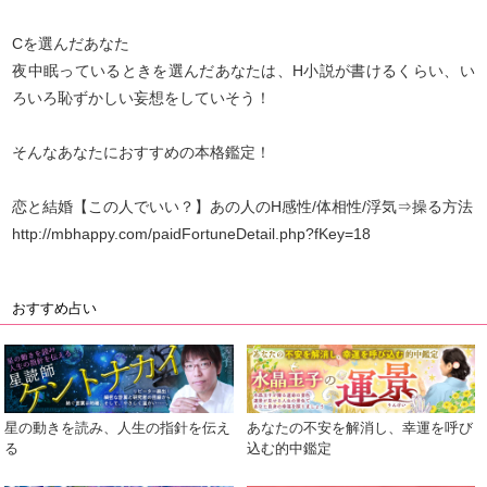
Cを選んだあなた
夜中眠っているときを選んだあなたは、H小説が書けるくらい、い
ろいろ恥ずかしい妄想をしていそう！
そんなあなたにおすすめの本格鑑定！
恋と結婚【この人でいい？】あの人のH感性/体相性/浮気⇒操る方法
http://mbhappy.com/paidFortuneDetail.php?fKey=18
おすすめ占い
星の動きを読み、人生の指針を伝え
あなたの不安を解消し、幸運を呼び
る
込む的中鑑定