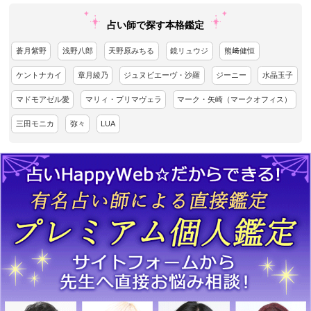
占い師で探す本格鑑定
蒼月紫野
浅野八郎
天野原みちる
鏡リュウジ
熊﨑健恒
ケントナカイ
章月綾乃
ジュヌビエーヴ・沙羅
ジーニー
水晶玉子
マドモアゼル愛
マリィ・プリマヴェラ
マーク・矢崎（マークオフィス）
三田モニカ
弥々
LUA