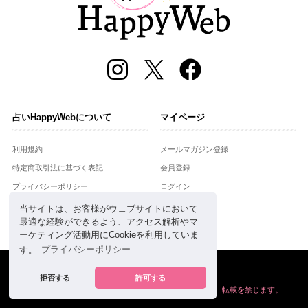
占いHappyWebについて
マイページ
利用規約
メールマガジン登録
特定商取引法に基づく表記
会員登録
プライバシーポリシー
ログイン
運営会社
当サイトは、お客様がウェブサイトにおいて
最適な経験ができるよう、アクセス解析やマ
お問合せ
ーケティング活動用にCookieを利用していま
す。
プライバシーポリシー
Copyright © Setsuwasha Co.,Ltd.
powered by
RRJ Inc.
拒否する
許可する
掲載の情報や画像など、すべてのコンテンツの
無断複写、転載を禁じます。