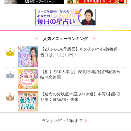
人気メニューランキング
【2人の未来予想図】あの人の本心/急接近・
告白は、〇月〇日！
【相手の10大本心】表裏/欲/嘘/秘密/願望/分
岐⇒恋終焉
【運命の分岐点⇒選ぶべき道】本質/才能/取
り巻く縁/幸福～未来
chevron_right
ランキング1～10位まで