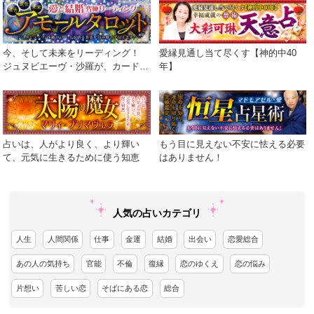
今、そして未来をリーディング！
愛縁見通し当て尽くす【神的中40
ジュヌビエーヴ・沙羅が、カードが
年】
語る真実を包み隠さず伝えます！
占いは、人がより良く、より輝い
もう目に見えない不安に怯える必要
て、元気に生きるために使う知恵
はありません！
人気の占いカテゴリ
人生
人間関係
仕事
金運
結婚
出会い
恋愛総合
あの人の気持ち
官能
不倫
復縁
恋のゆくえ
恋の悩み
片想い
苦しい恋
そばにある恋
総合