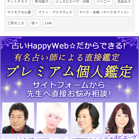
ケントナカイ
章月綾乃
ジュヌビエーヴ・沙羅
ジーニー
水晶玉子
マドモアゼル愛
マリィ・プリマヴェラ
マーク・矢崎（マークオフィス）
三田モニカ
弥々
LUA