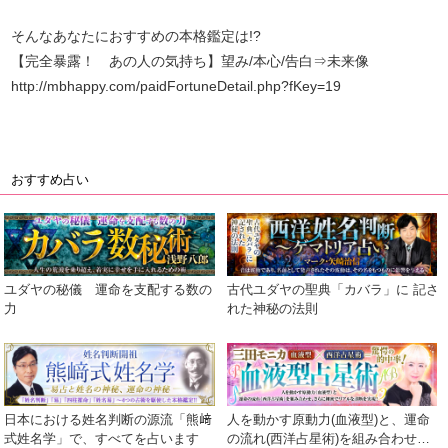
そんなあなたにおすすめの本格鑑定は!?
【完全暴露！ あの人の気持ち】望み/本心/告白⇒未来像
http://mbhappy.com/paidFortuneDetail.php?fKey=19
おすすめ占い
ユダヤの秘儀 運命を支配する数の
古代ユダヤの聖典「カバラ」に 記さ
力
れた神秘の法則
日本における姓名判断の源流「熊﨑
人を動かす原動力(血液型)と、運命
式姓名学」で、すべてを占います
の流れ(西洋占星術)を組み合わせ、