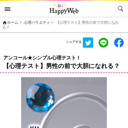
home
ホーム
>
心理バラエティ
>
【心理テスト】男性の前で大胆になれ
る？
シェアする
アンコール★シンプル心理テスト！
【心理テスト】男性の前で大胆になれる？