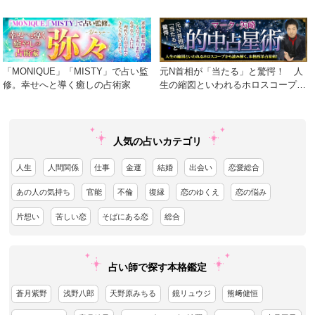
さらに細密でリアルな診断を実現！
「MONIQUE」「MISTY」で占い監
元N首相が「当たる」と驚愕！ 人
修。幸せへと導く癒しの占術家
生の縮図といわれるホロスコープか
ら読み解く、本格西洋占星術！
人気の占いカテゴリ
人生
人間関係
仕事
金運
結婚
出会い
恋愛総合
あの人の気持ち
官能
不倫
復縁
恋のゆくえ
恋の悩み
片想い
苦しい恋
そばにある恋
総合
占い師で探す本格鑑定
蒼月紫野
浅野八郎
天野原みちる
鏡リュウジ
熊﨑健恒