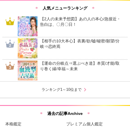
人気メニューランキング
【2人の未来予想図】あの人の本心/急接近・
告白は、〇月〇日！
【相手の10大本心】表裏/欲/嘘/秘密/願望/分
岐⇒恋終焉
【運命の分岐点⇒選ぶべき道】本質/才能/取
り巻く縁/幸福～未来
chevron_right
ランキング1～10位まで
過去の記事Archive
本格鑑定
プレミアム個人鑑定