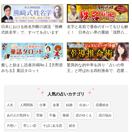
日本における姓名判断の源流「熊﨑
名字と名前で運命のすべてをひも解
式姓名学」で、すべてを占います
く！ 日本占い界の重鎮「浅野八
郎」が贈る渾身の運命学。
癒しと励まし読者共鳴No.1【天野原
驚異的な的中率を誇り「占いの帝
みちる】童話タロット
王」と呼ばれる四柱推命で、恋愛・
結婚・人生のすべてを占断！
人気の占いカテゴリ
人生
人間関係
仕事
金運
結婚
出会い
恋愛総合
あの人の気持ち
官能
不倫
復縁
恋のゆくえ
恋の悩み
片想い
苦しい恋
そばにある恋
総合