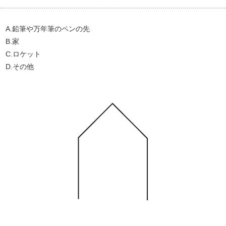
A.鉛筆や万年筆のペンの先
B.家
C.ロケット
D.その他