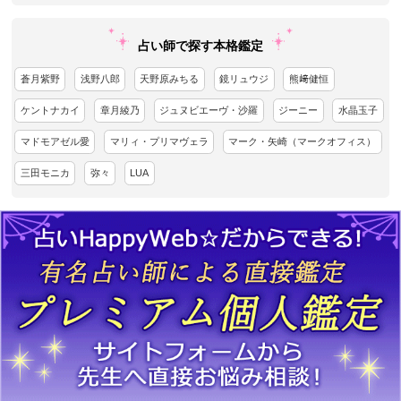
占い師で探す本格鑑定
蒼月紫野
浅野八郎
天野原みちる
鏡リュウジ
熊﨑健恒
ケントナカイ
章月綾乃
ジュヌビエーヴ・沙羅
ジーニー
水晶玉子
マドモアゼル愛
マリィ・プリマヴェラ
マーク・矢崎（マークオフィス）
三田モニカ
弥々
LUA