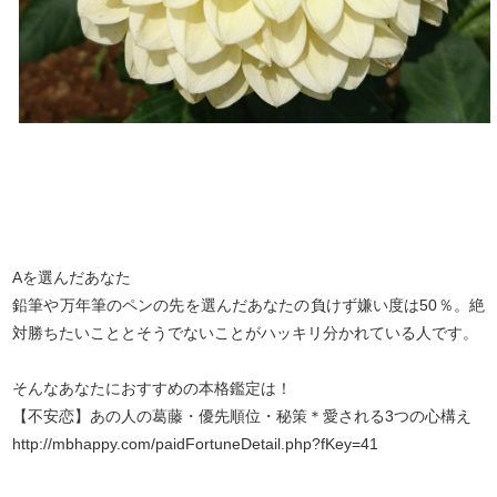
Aを選んだあなた
鉛筆や万年筆のペンの先を選んだあなたの負けず嫌い度は50％。絶
対勝ちたいこととそうでないことがハッキリ分かれている人です。
そんなあなたにおすすめの本格鑑定は！
【不安恋】あの人の葛藤・優先順位・秘策＊愛される3つの心構え
http://mbhappy.com/paidFortuneDetail.php?fKey=41