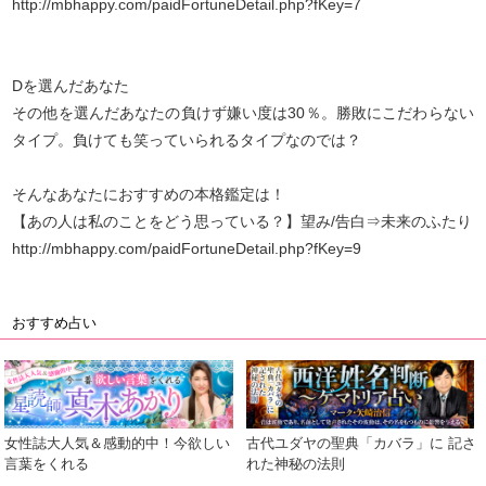
http://mbhappy.com/paidFortuneDetail.php?fKey=7
Dを選んだあなた
その他を選んだあなたの負けず嫌い度は30％。勝敗にこだわらない
タイプ。負けても笑っていられるタイプなのでは？
そんなあなたにおすすめの本格鑑定は！
【あの人は私のことをどう思っている？】望み/告白⇒未来のふたり
http://mbhappy.com/paidFortuneDetail.php?fKey=9
おすすめ占い
女性誌大人気＆感動的中！今欲しい
古代ユダヤの聖典「カバラ」に 記さ
言葉をくれる
れた神秘の法則