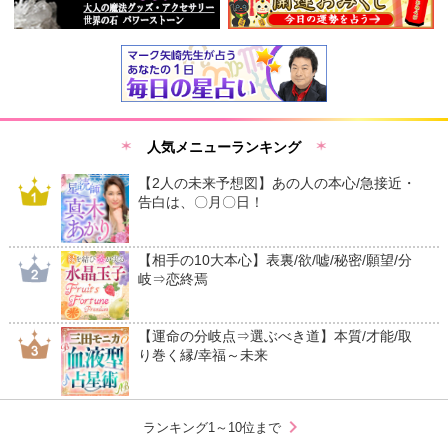
人気メニューランキング
【2人の未来予想図】あの人の本心/急接近・
告白は、〇月〇日！
【相手の10大本心】表裏/欲/嘘/秘密/願望/分
岐⇒恋終焉
【運命の分岐点⇒選ぶべき道】本質/才能/取
り巻く縁/幸福～未来
chevron_right
ランキング1～10位まで