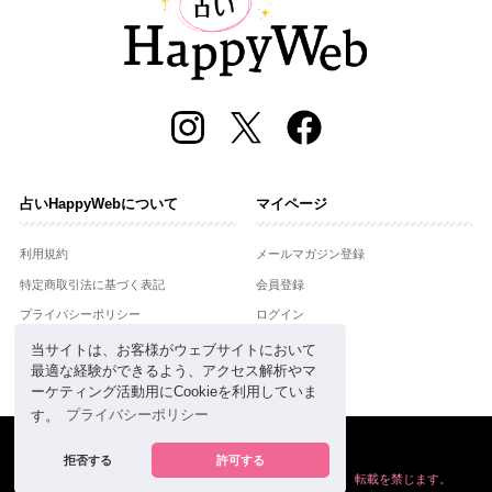
占いHappyWebについて
マイページ
利用規約
メールマガジン登録
特定商取引法に基づく表記
会員登録
プライバシーポリシー
ログイン
運営会社
当サイトは、お客様がウェブサイトにおいて
最適な経験ができるよう、アクセス解析やマ
お問合せ
ーケティング活動用にCookieを利用していま
す。
プライバシーポリシー
Copyright © Setsuwasha Co.,Ltd.
powered by
RRJ Inc.
拒否する
許可する
掲載の情報や画像など、すべてのコンテンツの
無断複写、転載を禁じます。