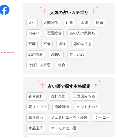
人気の占いカテゴリ
人生
人間関係
仕事
金運
結婚
出会い
恋愛総合
あの人の気持ち
官能
不倫
復縁
恋のゆくえ
恋の悩み
片想い
苦しい恋
そばにある恋
総合
占い師で探す本格鑑定
蒼月紫野
浅野八郎
天野原みちる
鏡リュウジ
熊﨑健恒
ケントナカイ
章月綾乃
ジュヌビエーヴ・沙羅
ジーニー
水晶玉子
マドモアゼル愛