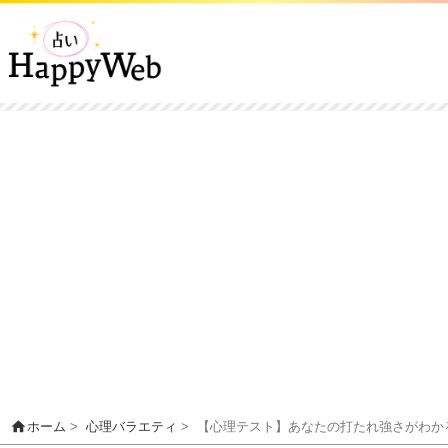
home
ホーム
>
心理バラエティ
>
【心理テスト】あなたの打たれ強さがわか