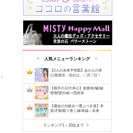
人気メニューランキング
【2人の未来予想図】あの人の本
う。
心/急接近・告白は、〇月〇日！
【相手の10大本心】表裏/欲/嘘/秘
密/願望/分岐⇒恋終焉
【運命の分岐点⇒選ぶべき道】本
質/才能/取り巻く縁/幸福～未来
chevron_right
ランキング1～10位まで