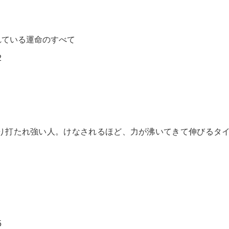
れている運命のすべて
2
り打たれ強い人。けなされるほど、力が沸いてきて伸びるタ
5