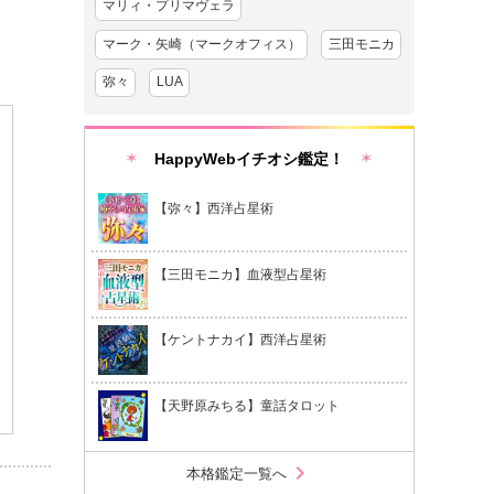
マリィ・プリマヴェラ
マーク・矢崎（マークオフィス）
三田モニカ
弥々
LUA
HappyWebイチオシ鑑定！
【弥々】西洋占星術
【三田モニカ】血液型占星術
【ケントナカイ】西洋占星術
【天野原みちる】童話タロット
chevron_right
本格鑑定一覧へ