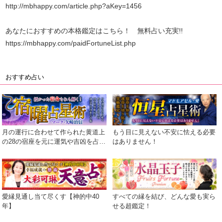
http://mbhappy.com/article.php?aKey=1456
あなたにおすすめの本格鑑定はこちら！ 無料占い充実!!
https://mbhappy.com/paidFortuneList.php
おすすめ占い
月の運行に合わせて作られた黄道上
もう目に見えない不安に怯える必要
の28の宿座を元に運気や吉凶を占う
はありません！
術
愛縁見通し当て尽くす【神的中40
すべての縁を結び、どんな愛も実ら
年】
せる超鑑定！