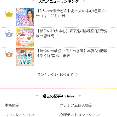
人気メニューランキング
【2人の未来予想図】あの人の本心/急接近・
告白は、〇月〇日！
【相手の10大本心】表裏/欲/嘘/秘密/願望/分
岐⇒恋終焉
【運命の分岐点⇒選ぶべき道】本質/才能/取
り巻く縁/幸福～未来
chevron_right
ランキング1～10位まで
過去の記事Archive
本格鑑定
プレミアム個人鑑定
占いコレクション
心理テストコレクション