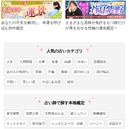
あなたの不安を解消し、幸運を呼び
さまざまな資格や免許をもつ師だけ
込む的中鑑定
が導き出せる究極の運命鑑定！
人気の占いカテゴリ
人生
人間関係
仕事
金運
結婚
出会い
恋愛総合
あの人の気持ち
官能
不倫
復縁
恋のゆくえ
恋の悩み
片想い
苦しい恋
そばにある恋
総合
占い師で探す本格鑑定
蒼月紫野
浅野八郎
天野原みちる
鏡リュウジ
熊﨑健恒
ケントナカイ
章月綾乃
ジュヌビエーヴ・沙羅
ジーニー
水晶玉子