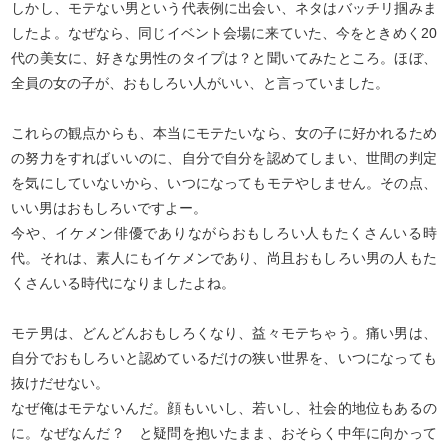
しかし、モテない男という代表例に出会い、ネタはバッチリ掴みま
したよ。なぜなら、同じイベント会場に来ていた、今をときめく20
代の美女に、好きな男性のタイプは？と聞いてみたところ。ほぼ、
全員の女の子が、おもしろい人がいい、と言っていました。
これらの観点からも、本当にモテたいなら、女の子に好かれるため
の努力をすればいいのに、自分で自分を認めてしまい、世間の判定
を気にしていないから、いつになってもモテやしません。その点、
いい男はおもしろいですよー。
今や、イケメン俳優でありながらおもしろい人もたくさんいる時
代。それは、素人にもイケメンであり、尚且おもしろい男の人もた
くさんいる時代になりましたよね。
モテ男は、どんどんおもしろくなり、益々モテちゃう。痛い男は、
自分でおもしろいと認めているだけの狭い世界を、いつになっても
抜けだせない。
なぜ俺はモテないんだ。顔もいいし、若いし、社会的地位もあるの
に。なぜなんだ？ と疑問を抱いたまま、おそらく中年に向かって