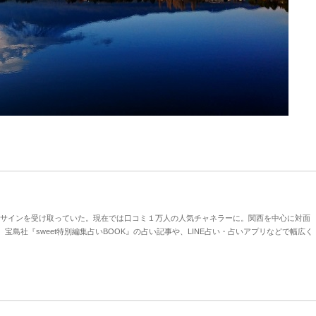
サインを受け取っていた。現在では口コミ１万人の人気チャネラーに。関西を中心に対面
』、宝島社『sweet特別編集占いBOOK』の占い記事や、LINE占い・占いアプリなどで幅広く