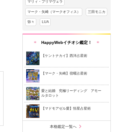
マリィ・プリマヴェラ
マーク・矢崎（マークオフィス）
三田モニカ
弥々
LUA
HappyWebイチオシ鑑定！
【ケントナカイ】西洋占星術
【マーク・矢崎】宿曜占星術
愛と結婚 究極リーディング アモー
ルタロット
【マドモアゼル愛】恒星占星術
chevron_right
本格鑑定一覧へ