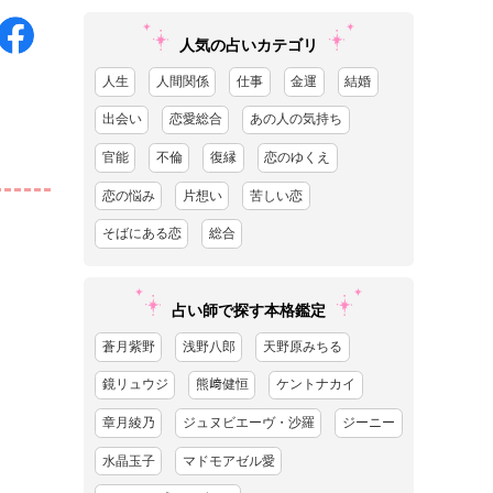
人気の占いカテゴリ
人生
人間関係
仕事
金運
結婚
出会い
恋愛総合
あの人の気持ち
官能
不倫
復縁
恋のゆくえ
恋の悩み
片想い
苦しい恋
そばにある恋
総合
占い師で探す本格鑑定
蒼月紫野
浅野八郎
天野原みちる
鏡リュウジ
熊﨑健恒
ケントナカイ
章月綾乃
ジュヌビエーヴ・沙羅
ジーニー
水晶玉子
マドモアゼル愛