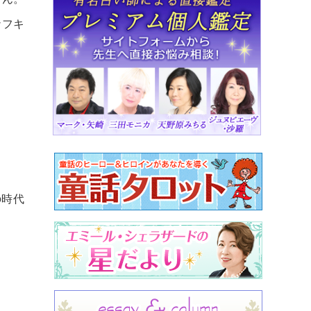
ナフキ
の時代