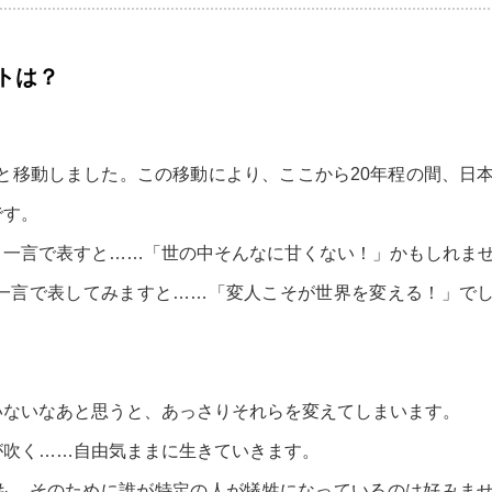
トは？
へと移動しました。この移動により、ここから20年程の間、日
です。
一言で表すと……「世の中そんなに甘くない！」かもしれませ
一言で表してみますと……「変人こそが世界を変える！」で
いないなあと思うと、あっさりそれらを変えてしまいます。
が吹く……自由気ままに生きていきます。
も、そのために誰が特定の人が犠牲になっているのは好みま