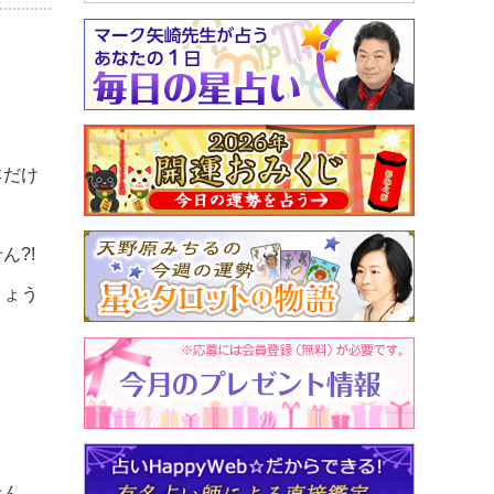
本だけ
ん?!
しょう
せん。