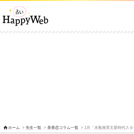
home
ホーム
>
先生一覧
>
美香恋コラム一覧
> 1月「水瓶座冥王星時代スター