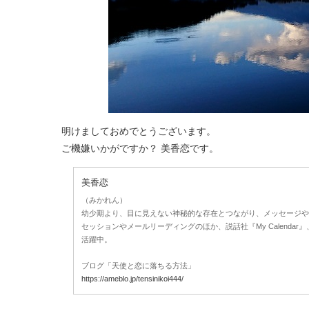
明けましておめでとうございます。
ご機嫌いかがですか？ 美香恋です。
美香恋
（みかれん）
幼少期より、目に見えない神秘的な存在とつながり、メッセージや
セッションやメールリーディングのほか、説話社『My Calendar
活躍中。
ブログ「天使と恋に落ちる方法」
https://ameblo.jp/tensinikoi444/