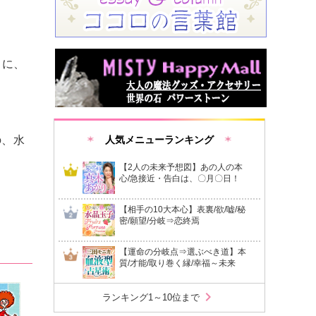
中に、
の、水
人気メニューランキング
【2人の未来予想図】あの人の本
心/急接近・告白は、〇月〇日！
【相手の10大本心】表裏/欲/嘘/秘
密/願望/分岐⇒恋終焉
【運命の分岐点⇒選ぶべき道】本
質/才能/取り巻く縁/幸福～未来
chevron_right
ランキング1～10位まで