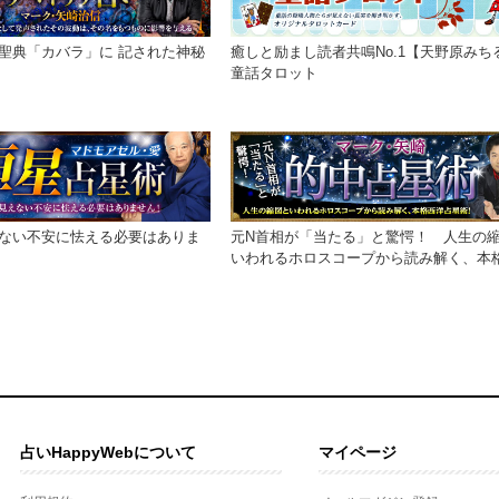
聖典「カバラ」に 記された神秘
癒しと励まし読者共鳴No.1【天野原みち
童話タロット
ない不安に怯える必要はありま
元N首相が「当たる」と驚愕！ 人生の
いわれるホロスコープから読み解く、本
洋占星術！
占いHappyWebについて
マイページ