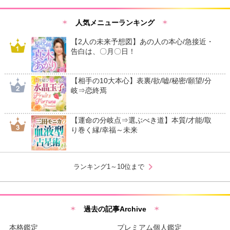
人気メニューランキング
【2人の未来予想図】あの人の本心/急接近・
告白は、〇月〇日！
【相手の10大本心】表裏/欲/嘘/秘密/願望/分
岐⇒恋終焉
【運命の分岐点⇒選ぶべき道】本質/才能/取
り巻く縁/幸福～未来
chevron_right
ランキング1～10位まで
過去の記事Archive
本格鑑定
プレミアム個人鑑定