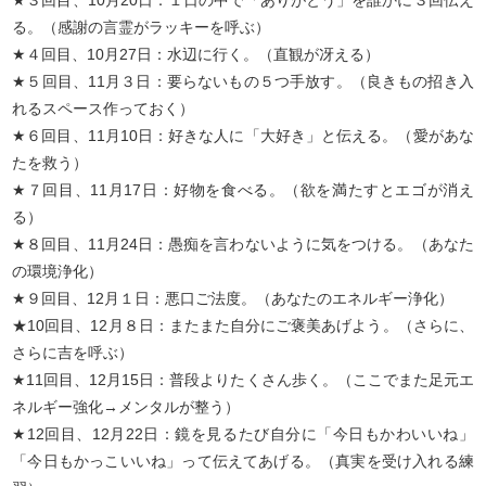
る。（感謝の言霊がラッキーを呼ぶ）
★４回目、10月27日：水辺に行く。（直観が冴える）
★５回目、11月３日：要らないもの５つ手放す。（良きもの招き入
れるスペース作っておく）
★６回目、11月10日：好きな人に「大好き」と伝える。（愛があな
たを救う）
★７回目、11月17日：好物を食べる。（欲を満たすとエゴが消え
る）
★８回目、11月24日：愚痴を言わないように気をつける。（あなた
の環境浄化）
★９回目、12月１日：悪口ご法度。（あなたのエネルギー浄化）
★10回目、12月８日：またまた自分にご褒美あげよう。（さらに、
さらに吉を呼ぶ）
★11回目、12月15日：普段よりたくさん歩く。（ここでまた足元エ
ネルギー強化→メンタルが整う）
★12回目、12月22日：鏡を見るたび自分に「今日もかわいいね」
「今日もかっこいいね」って伝えてあげる。（真実を受け入れる練