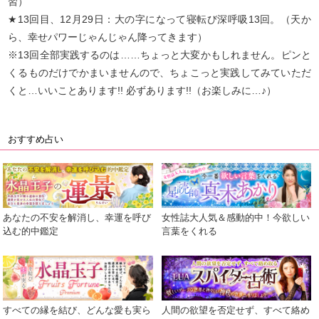
習）
★13回目、12月29日：大の字になって寝転び深呼吸13回。（天か
ら、幸せパワーじゃんじゃん降ってきます）
※13回全部実践するのは……ちょっと大変かもしれません。ピンと
くるものだけでかまいませんので、ちょこっと実践してみていただ
くと…いいことあります!! 必ずあります!!（お楽しみに…♪）
おすすめ占い
あなたの不安を解消し、幸運を呼び
女性誌大人気＆感動的中！今欲しい
込む的中鑑定
言葉をくれる
すべての縁を結び、どんな愛も実ら
人間の欲望を否定せず、すべて絡め