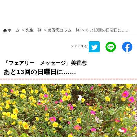
home
ホーム
>
先生一覧
>
美香恋コラム一覧
> あと13回の日曜日に……
シェアする
「フェアリー メッセージ」美香恋
あと13回の日曜日に……