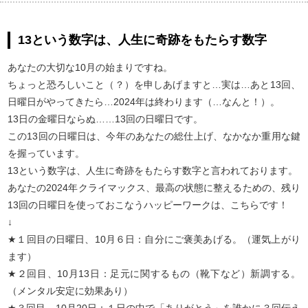
13という数字は、人生に奇跡をもたらす数字
あなたの大切な10月の始まりですね。
ちょっと恐ろしいこと（？）を申しあげますと…実は…あと13回、
日曜日がやってきたら…2024年は終わります（…なんと！）。
13日の金曜日ならぬ……13回の日曜日です。
この13回の日曜日は、今年のあなたの総仕上げ、なかなか重用な鍵
を握っています。
13という数字は、人生に奇跡をもたらす数字と言われております。
あなたの2024年クライマックス、最高の状態に整えるための、残り
13回の日曜日を使っておこなうハッピーワークは、こちらです！
↓
★１回目の日曜日、10月６日：自分にご褒美あげる。（運気上がり
ます）
★２回目、10月13日：足元に関するもの（靴下など）新調する。
（メンタル安定に効果あり）
★３回目、10月20日：１日の中で「ありがとう」を誰かに３回伝え