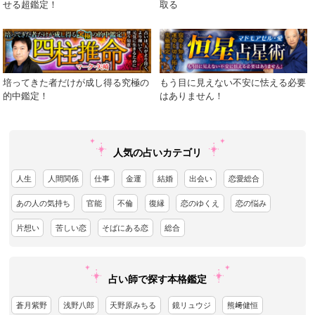
せる超鑑定！
取る
培ってきた者だけが成し得る究極の
もう目に見えない不安に怯える必要
的中鑑定！
はありません！
人気の占いカテゴリ
人生
人間関係
仕事
金運
結婚
出会い
恋愛総合
あの人の気持ち
官能
不倫
復縁
恋のゆくえ
恋の悩み
片想い
苦しい恋
そばにある恋
総合
占い師で探す本格鑑定
蒼月紫野
浅野八郎
天野原みちる
鏡リュウジ
熊﨑健恒