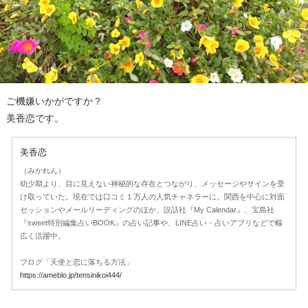
ご機嫌いかがですか？
美香恋です。
美香恋
（みかれん）
幼少期より、目に見えない神秘的な存在とつながり、メッセージやサインを受
け取っていた。現在では口コミ１万人の人気チャネラーに。関西を中心に対面
セッションやメールリーディングのほか、説話社『My Calendar』、宝島社
『sweet特別編集占いBOOK』の占い記事や、LINE占い・占いアプリなどで幅
広く活躍中。
ブログ「天使と恋に落ちる方法」
https://ameblo.jp/tensinikoi444/