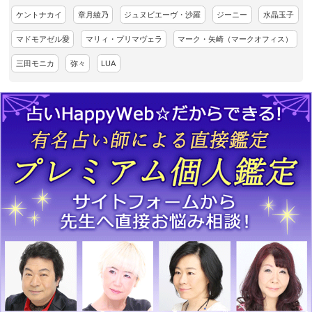
ケントナカイ
章月綾乃
ジュヌビエーヴ・沙羅
ジーニー
水晶玉子
マドモアゼル愛
マリィ・プリマヴェラ
マーク・矢崎（マークオフィス）
三田モニカ
弥々
LUA