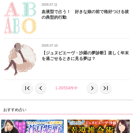
2026.07.11
血液型で占う！ 好きな娘の前で格好つける彼
の典型的行動
2026.07.10
【ジュヌビエーヴ・沙羅の夢診断】楽しく年末
を過ごせるときに見る夢は？
first_page
chevron_left
chevron_right
last_page
1-20/554件中
おすすめ占い