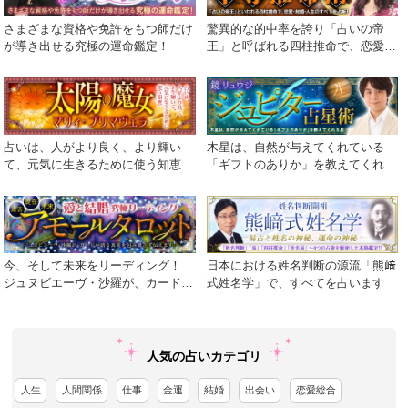
さまざまな資格や免許をもつ師だけ
驚異的な的中率を誇り「占いの帝
が導き出せる究極の運命鑑定！
王」と呼ばれる四柱推命で、恋愛・
結婚・人生のすべてを占断！
占いは、人がより良く、より輝い
木星は、自然が与えてくれている
て、元気に生きるために使う知恵
「ギフトのありか」を教えてくれる
星
今、そして未来をリーディング！
日本における姓名判断の源流「熊﨑
ジュヌビエーヴ・沙羅が、カードが
式姓名学」で、すべてを占います
語る真実を包み隠さず伝えます！
人気の占いカテゴリ
人生
人間関係
仕事
金運
結婚
出会い
恋愛総合