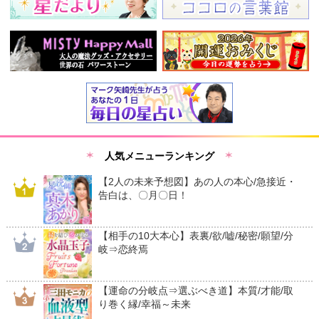
人気メニューランキング
【2人の未来予想図】あの人の本心/急接近・
告白は、〇月〇日！
【相手の10大本心】表裏/欲/嘘/秘密/願望/分
岐⇒恋終焉
【運命の分岐点⇒選ぶべき道】本質/才能/取
り巻く縁/幸福～未来