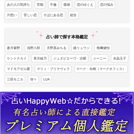
あの人の気持ち
官能
不倫
復縁
恋のゆくえ
恋の悩み
片想い
苦しい恋
そばにある恋
総合
占い師で探す本格鑑定
蒼月紫野
浅野八郎
天野原みちる
鏡リュウジ
熊﨑健恒
ケントナカイ
章月綾乃
ジュヌビエーヴ・沙羅
ジーニー
水晶玉子
マドモアゼル愛
マリィ・プリマヴェラ
マーク・矢崎（マークオフィス）
三田モニカ
弥々
LUA