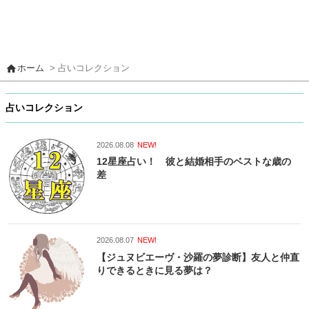
home
ホーム
> 占いコレクション
占いコレクション
2026.08.08
NEW!
12星座占い！ 彼と結婚相手のベストな歳の
差
2026.08.07
NEW!
【ジュヌビエーヴ・沙羅の夢診断】友人と仲直
りできるときに見る夢は？