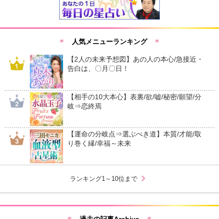
人気メニューランキング
【2人の未来予想図】あの人の本心/急接近・
告白は、〇月〇日！
【相手の10大本心】表裏/欲/嘘/秘密/願望/分
岐⇒恋終焉
【運命の分岐点⇒選ぶべき道】本質/才能/取
り巻く縁/幸福～未来
chevron_right
ランキング1～10位まで
過去の記事Archive