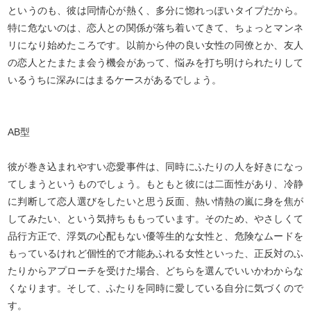
というのも、彼は同情心が熱く、多分に惚れっぽいタイプだから。
特に危ないのは、恋人との関係が落ち着いてきて、ちょっとマンネ
リになり始めたころです。以前から仲の良い女性の同僚とか、友人
の恋人とたまたま会う機会があって、悩みを打ち明けられたりして
いるうちに深みにはまるケースがあるでしょう。
AB型
彼が巻き込まれやすい恋愛事件は、同時にふたりの人を好きになっ
てしまうというものでしょう。もともと彼には二面性があり、冷静
に判断して恋人選びをしたいと思う反面、熱い情熱の嵐に身を焦が
してみたい、という気持ちももっています。そのため、やさしくて
品行方正で、浮気の心配もない優等生的な女性と、危険なムードを
もっているけれど個性的で才能あふれる女性といった、正反対のふ
たりからアプローチを受けた場合、どちらを選んでいいかわからな
くなります。そして、ふたりを同時に愛している自分に気づくので
す。