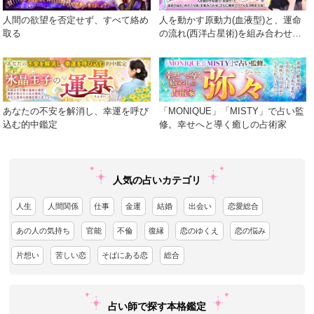
人間の欲望を否定せず、すべて絡め
人を動かす原動力(血液型)と、運命
取る
の流れ(西洋占星術)を組み合わせ、
さらに細密でリアルな診断を実現！
あなたの不安を解消し、幸運を呼び
「MONIQUE」「MISTY」で占い監
込む的中鑑定
修。幸せへと導く癒しの占術家
人気の占いカテゴリ
人生
人間関係
仕事
金運
結婚
出会い
恋愛総合
あの人の気持ち
官能
不倫
復縁
恋のゆくえ
恋の悩み
片想い
苦しい恋
そばにある恋
総合
占い師で探す本格鑑定