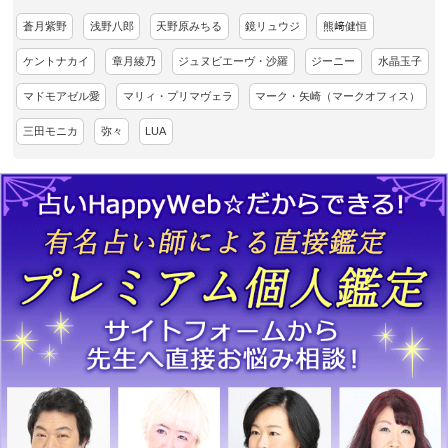
蒼月紫野
浅野八郎
天野原みちる
鏡リュウジ
熊﨑健恒
ケントナカイ
章月綾乃
ジュヌビエーヴ・沙羅
ジーニー
水晶玉子
マドモアゼル愛
マリィ・プリマヴェラ
マーク・矢崎（マークオフィス）
三田モニカ
弥々
LUA