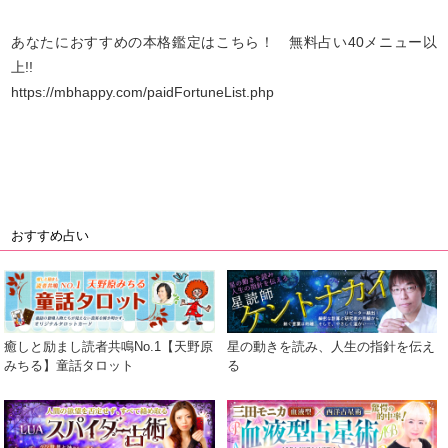
あなたにおすすめの本格鑑定はこちら！ 無料占い40メニュー以
上!!
https://mbhappy.com/paidFortuneList.php
おすすめ占い
癒しと励まし読者共鳴No.1【天野原
星の動きを読み、人生の指針を伝え
みちる】童話タロット
る