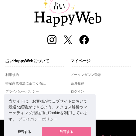
占いHappyWebについて
マイページ
利用規約
メールマガジン登録
特定商取引法に基づく表記
会員登録
プライバシーポリシー
ログイン
運営会社
当サイトは、お客様がウェブサイトにおいて
最適な経験ができるよう、アクセス解析やマ
お問合せ
ーケティング活動用にCookieを利用していま
す。
プライバシーポリシー
Copyright © Setsuwasha Co.,Ltd.
powered by
RRJ Inc.
拒否する
許可する