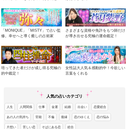
「MONIQUE」「MISTY」で占い監
さまざまな資格や免許をもつ師だけ
修。幸せへと導く癒しの占術家
が導き出せる究極の運命鑑定！
培ってきた者だけが成し得る究極の
女性誌大人気＆感動的中！今欲しい
的中鑑定！
言葉をくれる
人気の占いカテゴリ
人生
人間関係
仕事
金運
結婚
出会い
恋愛総合
あの人の気持ち
官能
不倫
復縁
恋のゆくえ
恋の悩み
片想い
苦しい恋
そばにある恋
総合