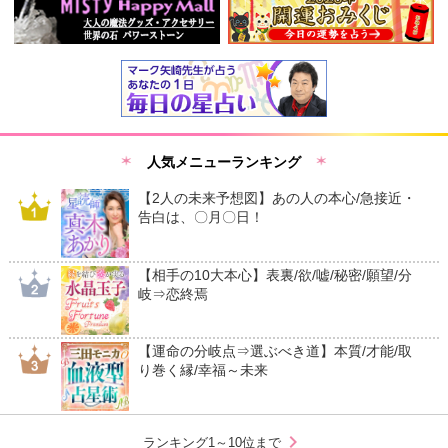
人気メニューランキング
【2人の未来予想図】あの人の本心/急接近・
告白は、〇月〇日！
【相手の10大本心】表裏/欲/嘘/秘密/願望/分
岐⇒恋終焉
【運命の分岐点⇒選ぶべき道】本質/才能/取
り巻く縁/幸福～未来
chevron_right
ランキング1～10位まで