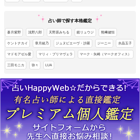
占い師で探す本格鑑定
蒼月紫野
浅野八郎
天野原みちる
鏡リュウジ
熊﨑健恒
ケントナカイ
章月綾乃
ジュヌビエーヴ・沙羅
ジーニー
水晶玉子
マドモアゼル愛
マリィ・プリマヴェラ
マーク・矢崎（マークオフィス）
三田モニカ
弥々
LUA