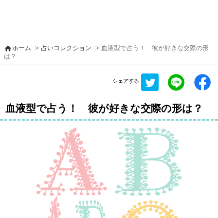
home
ホーム
>
占いコレクション
> 血液型で占う！ 彼が好きな交際の形
は？
シェアする
血液型で占う！ 彼が好きな交際の形は？