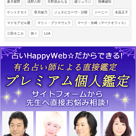
蒼月紫野
浅野八郎
天野原みちる
鏡リュウジ
熊﨑健恒
ケントナカイ
章月綾乃
ジュヌビエーヴ・沙羅
ジーニー
水晶玉子
マドモアゼル愛
マリィ・プリマヴェラ
マーク・矢崎（マークオフィス）
三田モニカ
弥々
LUA