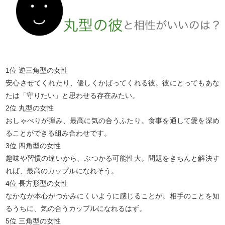
1位 逆三角型の女性
安心させてくれたり、優しくかばってくれる彼。彼にとってもあな
たは「守りたい」と思わせる存在みたい。
2位 丸型の女性
おしゃべりが弾み、最高に気の合うふたり。食事を通して愛を深め
ることができる組み合わせです。
3位 四角型の女性
趣味や習慣の違いから、ぶつかる可能性大。問題をきちんと解決す
れば、最高のカップルになれそう。
4位 長方形型の女性
なかなか本心がつかみにくいように感じることが。相手のことを知
るうちに、気の合うカップルになれるはず。
5位 三角型の女性