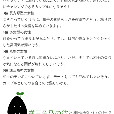
バイタリティに溢れているふたり。行動力もあるので、新しいこと
にチャレンジできるカップルになりそう！
3位 長方形型の女性
つき合っていくうちに、相手の素晴らしさを確認できそう。粘り強
さがふたりの愛情を深めていきます。
4位 多角型の女性
何をやっても盛り上がるふたり。でも、目的が異なるとギクシャク
した雰囲気が漂いそう。
5位 丸型の女性
うまくいっている時は問題ないふたり。ただ、少しでも相手の欠点
が気になると関係が崩れてしまいそう。
6位 逆三角型の女性
相手のテンポについていけず、デートをしても疲れてしまいそう。
カップルとしてつき合うのは難しいかも。