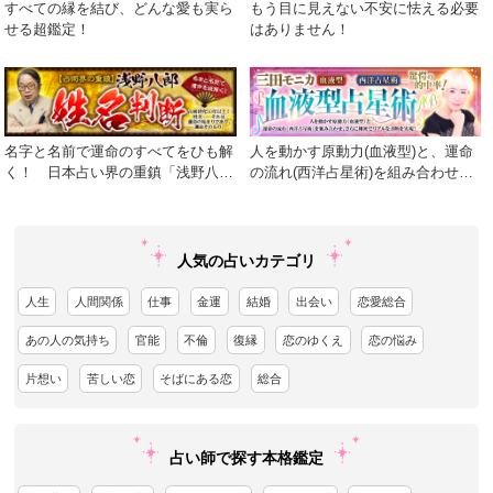
すべての縁を結び、どんな愛も実ら
もう目に見えない不安に怯える必要
せる超鑑定！
はありません！
名字と名前で運命のすべてをひも解
人を動かす原動力(血液型)と、運命
く！ 日本占い界の重鎮「浅野八
の流れ(西洋占星術)を組み合わせ、
郎」が贈る渾身の運命学。
さらに細密でリアルな診断を実現！
人気の占いカテゴリ
人生
人間関係
仕事
金運
結婚
出会い
恋愛総合
あの人の気持ち
官能
不倫
復縁
恋のゆくえ
恋の悩み
片想い
苦しい恋
そばにある恋
総合
占い師で探す本格鑑定