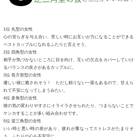
1位 丸型の女性
心の安らぎを与え合い、苦しい時にお互いが力になることができる
ベストカップルになれるふたりと言えそう。
2位 四角型の女性
相手が気づかないところに目を向け、互いの欠点をカバーしていけ
るバランスの良さがあるカップルに。
3位 長方形型の女性
優しい彼に癒されそう！ ただし頼りない一面もあるので、甘えら
れて不安になってしまうみたい。
4位 多角型の女性
彼の気の変わりやすさにイライラさせられたり、つまらないことで
ケンカすることが多い組み合わせです。
5位 逆三角型の女性
いい時と悪い時の差があり、疲れが重なってストレスがたまりそ
う。ふたりの心も不安定に。