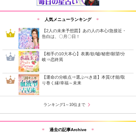
人気メニューランキング
【2人の未来予想図】あの人の本心/急接近・
告白は、〇月〇日！
【相手の10大本心】表裏/欲/嘘/秘密/願望/分
岐⇒恋終焉
【運命の分岐点⇒選ぶべき道】本質/才能/取
り巻く縁/幸福～未来
chevron_right
ランキング1～10位まで
過去の記事Archive