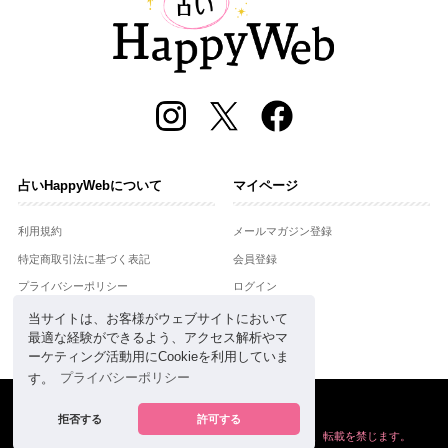
占いHappyWebについて
マイページ
利用規約
メールマガジン登録
特定商取引法に基づく表記
会員登録
プライバシーポリシー
ログイン
運営会社
当サイトは、お客様がウェブサイトにおいて
最適な経験ができるよう、アクセス解析やマ
お問合せ
ーケティング活動用にCookieを利用していま
す。
プライバシーポリシー
Copyright © Setsuwasha Co.,Ltd.
powered by
RRJ Inc.
拒否する
許可する
掲載の情報や画像など、すべてのコンテンツの
無断複写、転載を禁じます。