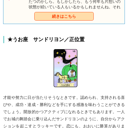
たつのかしら。もしかしたら、もう何年も片想いの
状態が続いている人もいるかもしれませんね。それ
なのに、いまだにあの人の心の中が掴めていないの
続きはこちら
なら、次のステップに進もうという勇気がなかなか
湧いてこないのもわかります。このままあの人を想
い続けて、望みはあるのか？ それとも、スパッと
心を切り替えて、新しい恋に進むべき？ どちらに
★うお座 サンドリヨン／正位置
進むにせよ、まずはあの人の心の中を知らなくて
は、ね。【童話タロット】があなたの恋の行く末を
占います！ まずは、今あの人の心を独占している
人がいるかどうかを見てみましょう。
才能や努力に日が当たりそうなときです。認められ、支持される喜
びや、成功・達成・勝利などを手にする感激を味わうことができる
でしょう。開放的かつアクティブになれるときでもあります。一人
でお城の舞踏会に乗り込んだサンドリヨンのように、自分からアク
ションを起こすとラッキーです。恋にも、おおいに勝算がありま