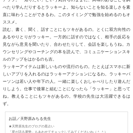
べたり学んだりするとラッキーよ。知らないことを知る楽しさを素
直に味わうことができるわ。このタイミングで勉強を始めるのもオ
ススメ。
読む、書く、聞く、話すことにもツキがあるの。とくに双方向性の
あるやりとりがラッキー。一方的に話すのではなく、相手の反応を
見ながら意見を聞いたり、合わせたりして、会話を楽しもうね。カ
ウンセリングやコーチングの本を読んで、コミュニケーションスキ
ルのアップをはかるのも吉。
ラッキーアイテムは新しいものや流行のもの。たとえばスマホに新
しいアプリを入れるのはラッキーアクションになるわ。ラッキーパ
ーソンは若い人や年下の人。一緒に楽しくおしゃべりしたり遊んだ
りしよう。仕事で後輩と組むことになったら「ラッキー」と思って
ね。教えることにもツキがあるの。学校の先生は大活躍できるは
ず。
お話／天野原みちる先生
★天野原先生のブログの星占い
「星が語る運勢」もあわせてチェックしてみてくださいね（＾ ＾）