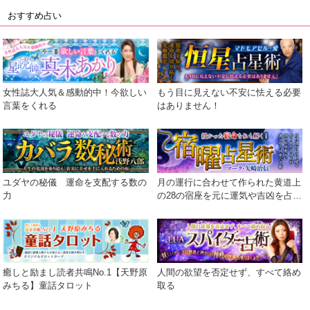
おすすめ占い
女性誌大人気＆感動的中！今欲しい
もう目に見えない不安に怯える必要
言葉をくれる
はありません！
ユダヤの秘儀 運命を支配する数の
月の運行に合わせて作られた黄道上
力
の28の宿座を元に運気や吉凶を占う
術
癒しと励まし読者共鳴No.1【天野原
人間の欲望を否定せず、すべて絡め
みちる】童話タロット
取る