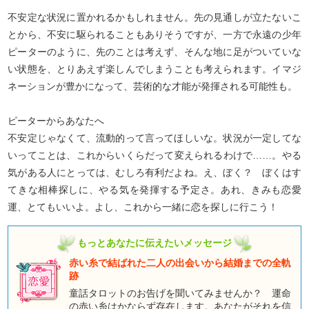
不安定な状況に置かれるかもしれません。先の見通しが立たないこ
とから、不安に駆られることもありそうですが、一方で永遠の少年
ピーターのように、先のことは考えず、そんな地に足がついていな
い状態を、とりあえず楽しんでしまうことも考えられます。イマジ
ネーションが豊かになって、芸術的な才能が発揮される可能性も。
ピーターからあなたへ
不安定じゃなくて、流動的って言ってほしいな。状況が一定してな
いってことは、これからいくらだって変えられるわけで……。やる
気がある人にとっては、むしろ有利だよね。え、ぼく？ ぼくはす
てきな相棒探しに、やる気を発揮する予定さ。あれ、きみも恋愛
運、とてもいいよ。よし、これから一緒に恋を探しに行こう！
もっとあなたに伝えたいメッセージ
赤い糸で結ばれた二人の出会いから結婚までの全軌
跡
童話タロットのお告げを聞いてみませんか？ 運命
の赤い糸はかならず存在します。あなたがそれを信