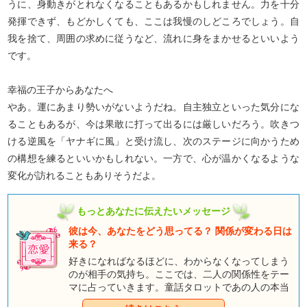
うに、身動きがとれなくなることもあるかもしれません。力を十分
発揮できず、もどかしくても、ここは我慢のしどころでしょう。自
我を捨て、周囲の求めに従うなど、流れに身をまかせるといいよう
です。
幸福の王子からあなたへ
やあ。運にあまり勢いがないようだね。自主独立といった気分にな
ることもあるが、今は果敢に打って出るには厳しいだろう。吹きつ
ける逆風を「ヤナギに風」と受け流し、次のステージに向かうため
の構想を練るといいかもしれない。一方で、心が温かくなるような
変化が訪れることもありそうだよ。
もっとあなたに伝えたいメッセージ
彼は今、あなたをどう思ってる？ 関係が変わる日は
来る？
好きになればなるほどに、わからなくなってしまう
のが相手の気持ち。ここでは、二人の関係性をテー
マに占っていきます。童話タロットであの人の本当
にの気持ちを知れば、きっと答えが見えてくるは