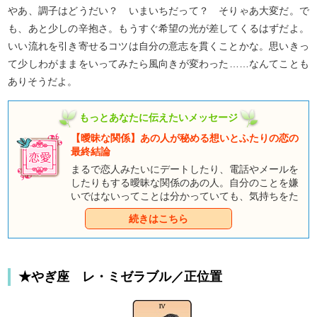
やあ、調子はどうだい？ いまいちだって？ そりゃあ大変だ。で
も、あと少しの辛抱さ。もうすぐ希望の光が差してくるはずだよ。
いい流れを引き寄せるコツは自分の意志を貫くことかな。思いきっ
て少しわがままをいってみたら風向きが変わった……なんてことも
ありそうだよ。
もっとあなたに伝えたいメッセージ
【曖昧な関係】あの人が秘める想いとふたりの恋の
最終結論
まるで恋人みたいにデートしたり、電話やメールを
したりもする曖昧な関係のあの人。自分のことを嫌
いではないってことは分かっていても、気持ちをた
しかめあったりしていないと、相手が本当のとこ
続きはこちら
ろ、自分のことをどう想っているか不安になります
よね。だけど、いまさら「私たちってつきあってる
の？」なんて、いまの関係が壊れてしまいそうで聞
けない……そんなお悩みを抱えている人も少なくな
★やぎ座 レ・ミゼラブル／正位置
いのではないでしょうか。