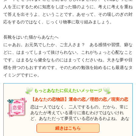
人を王にするために知恵をしぼった猫のように、考えに考えを重ね
て答えを出そうよ、ということです。あせって、その場しのぎの対
応をするのではなく、じっくり物事に取り組みましょう。
長靴をはいた猫からあなたへ
にゃあお。お元気でしたか、ご主人さま？ ある感情や習慣、癖な
どに、はまってしまって抜けられない。これがちょっと心配なこと
です。はまるなら健全なものにはまってくださいね。大きな夢や目
標を持つのもおすすめです。そのための勉強を始めるにも最適なタ
イミングですにゃ。
もっとあなたに伝えたいメッセージ
【あなたの恋物語】運命の恋／理想の恋／現実の恋
恋は一人ではなく、二人でするもの。だから、常に
あなたが考えている通りに進むわけではないけれ
ど、あなただって夢見ている恋があるわよね。 あな
たにとって、理想の恋とは？ そして運命の恋と
続きはこちら
は、いったいどんな恋なのかしら。 あなたが理想と
している恋と現実、そしてあなたを幸せにしてくれ