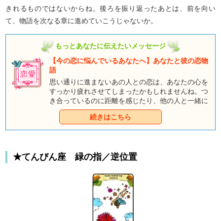
きれるものではないからね。後ろを振り返ったあとは、前を向い
て、物語を次なる章に進めていこうじゃないか。
もっとあなたに伝えたいメッセージ
【今の恋に悩んでいるあなたへ】あなたと彼の恋物
語
思い通りに進まないあの人との恋は、あなたの心を
すっかり疲れさせてしまったかもしれませんね。つ
き合っているのに距離を感じたり、他の人と一緒に
いるときのほうが楽しそうに見えたり……。でも、
続きはこちら
ちょっと待ってください。諦める前に、できること
はすべてやってしまいましょう。まずは童話タロッ
トが語る、「あなたとあの人の恋物語」に耳を傾け
てみませんか？ もしかしたら、あなたが感じてい
★てんびん座 緑の指／逆位置
ることとはまったく違う結論になるかもしれません
よ。