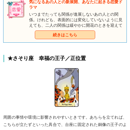
気になるあの人との新展開、あなたに起きる恋愛ド
ラマ
いつまでたっても関係が進展しないあの人との関
係。けれども、表面的には変化していないように見
えても、二人の関係は緩やかに開花のときを迎えて
いるのですよ。ここでは、あなたとあの人の恋の新
続きはこちら
展開と、この先起きる、恋のドラマについて見てい
きましょう。童話タロットがあなたの恋の核心を占
います。 あなたの前には素晴らしい幸運が待ってい
るのですよ。
★さそり座 幸福の王子／正位置
周囲の事情や環境に影響されやすいときです。あちらを立てれば、
こちらが立たずといった具合で、台座に固定された銅像の王子のよ