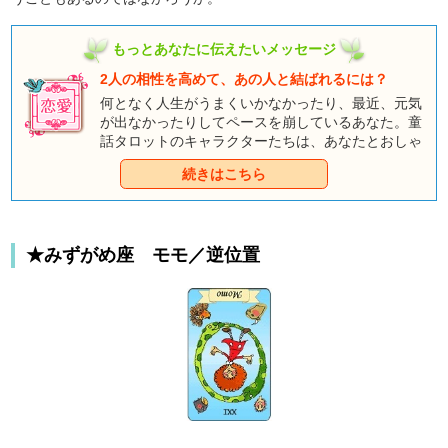
もっとあなたに伝えたいメッセージ
2人の相性を高めて、あの人と結ばれるには？
何となく人生がうまくいかなかったり、最近、元気
が出なかったりしてペースを崩しているあなた。童
話タロットのキャラクターたちは、あなたとおしゃ
べりしたくて、そわそわしているようですよ。みん
続きはこちら
なとのおしゃべりを通して、あなただけのハッピー
エンドをつかんでくださいね。
★みずがめ座 モモ／逆位置