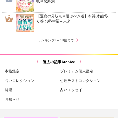
岐⇒恋終焉
【運命の分岐点⇒選ぶべき道】本質/才能/取
り巻く縁/幸福～未来
chevron_right
ランキング1～10位まで
過去の記事Archive
本格鑑定
プレミアム個人鑑定
占いコレクション
心理テストコレクション
開運
占いエッセイ
お知らせ