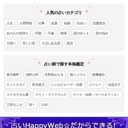
人気の占いカテゴリ
人生
人間関係
仕事
金運
結婚
出会い
恋愛総合
あの人の気持ち
官能
不倫
復縁
恋のゆくえ
恋の悩み
片想い
苦しい恋
そばにある恋
総合
占い師で探す本格鑑定
蒼月紫野
浅野八郎
天野原みちる
鏡リュウジ
熊﨑健恒
ケントナカイ
章月綾乃
ジュヌビエーヴ・沙羅
ジーニー
水晶玉子
マドモアゼル愛
マリィ・プリマヴェラ
マーク・矢崎（マークオフィス）
三田モニカ
弥々
LUA