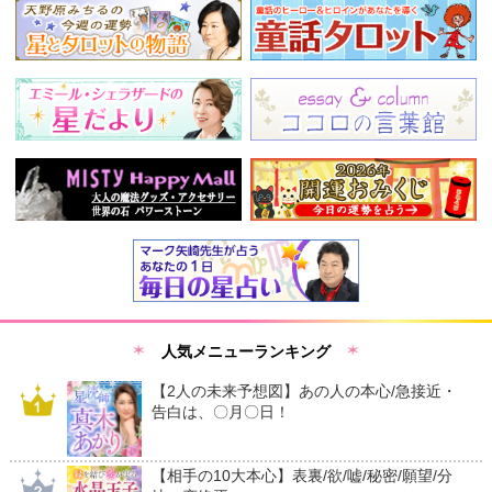
人気メニューランキング
【2人の未来予想図】あの人の本心/急接近・
告白は、〇月〇日！
【相手の10大本心】表裏/欲/嘘/秘密/願望/分