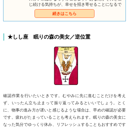
じ続ける気持ちが、幸せを招き寄せることになるで
しょう。童話タロットであなたの深部と未来を占え
続きはこちら
ば、答えが見えてくるはず。
★しし座 眠りの森の美女／逆位置
確認作業を行いたいときです。むやみに先に進むことだけを考え
ず、いったん立ち止まって振り返ってみるといいでしょう。とく
に、物事の進み方が遅いと感じるような場合は、早めの確認が必要
です。疲れがたまっていることも考えられます。眠りの森の美女に
なった気分でゆっくり休み、リフレッシュすることもおすすめです