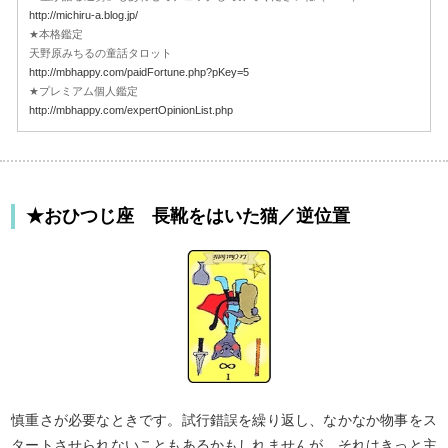
http://michiru-a.blog.jp/
★本格鑑定
天野原みちるの童話タロット
http://mbhappy.com/paidFortune.php?pKey=5
★プレミアム個人鑑定
http://mbhappy.com/expertOpinionList.php
★おひつじ座 長靴をはいた猫／逆位置
慎重さが必要なときです。試行錯誤を繰り返し、なかなか物事をス
タートさせられないこともあるかもしれませんが、それはきっと主