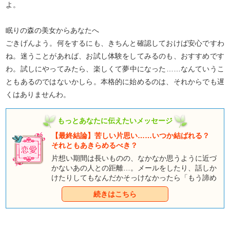
よ。
眠りの森の美女からあなたへ
ごきげんよう。何をするにも、きちんと確認しておけば安心ですわ
ね。迷うことがあれば、お試し体験をしてみるのも、おすすめです
わ。試しにやってみたら、楽しくて夢中になった……なんていうこ
ともあるのではないかしら。本格的に始めるのは、それからでも遅
くはありませんわ。
もっとあなたに伝えたいメッセージ
【最終結論】苦しい片思い……いつか結ばれる？
それともあきらめるべき？
片想い期間は長いものの、なかなか思うように近づ
かないあの人との距離…。メールをしたり、話しか
けたりしてもなんだかそっけなかったら「もう諦め
て他の人を好きになったほうがいいのかな」なんて
続きはこちら
弱気になってしまいますよね。それにうまく行かな
い時期が続くと、アプローチすること自体が怖くな
ってしまったりも……。でも、ちょっと待って、本
当にあの人はあなたのことを何とも思っていないの