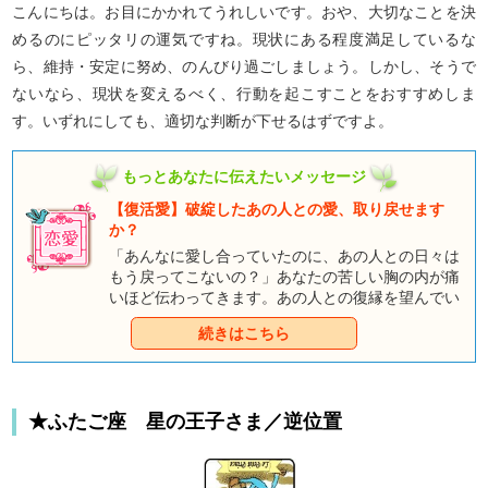
こんにちは。お目にかかれてうれしいです。おや、大切なことを決
めるのにピッタリの運気ですね。現状にある程度満足しているな
ら、維持・安定に努め、のんびり過ごしましょう。しかし、そうで
ないなら、現状を変えるべく、行動を起こすことをおすすめしま
す。いずれにしても、適切な判断が下せるはずですよ。
もっとあなたに伝えたいメッセージ
【復活愛】破綻したあの人との愛、取り戻せます
か？
「あんなに愛し合っていたのに、あの人との日々は
もう戻ってこないの？」あなたの苦しい胸の内が痛
いほど伝わってきます。あの人との復縁を望んでい
るあなたのために、童話タロットのキャラクタ―た
続きはこちら
ちがしっかりとお話しさせていただきます。さて、
復活愛はあり得るのかしら？ それとも……？
★ふたご座 星の王子さま／逆位置