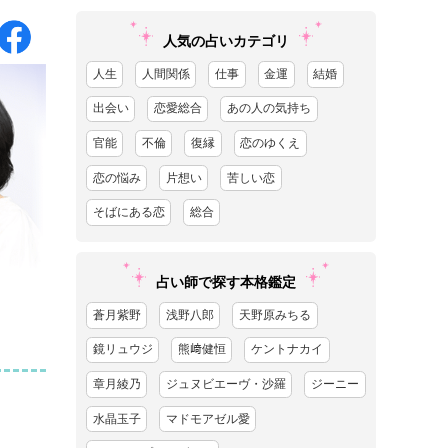
人気の占いカテゴリ
人生
人間関係
仕事
金運
結婚
出会い
恋愛総合
あの人の気持ち
官能
不倫
復縁
恋のゆくえ
恋の悩み
片想い
苦しい恋
そばにある恋
総合
占い師で探す本格鑑定
蒼月紫野
浅野八郎
天野原みちる
鏡リュウジ
熊﨑健恒
ケントナカイ
章月綾乃
ジュヌビエーヴ・沙羅
ジーニー
水晶玉子
マドモアゼル愛