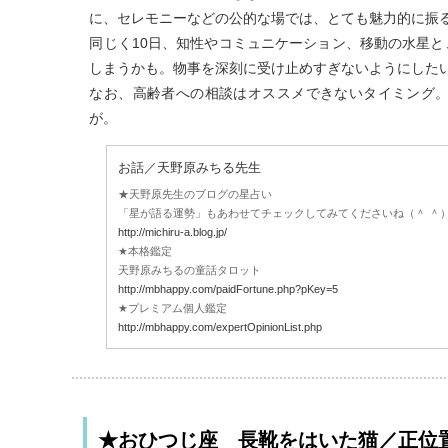
に、セレモニーなどの公的な場では、とても魅力的に振
同じく10日、知性やコミュニケーション、移動の水星
しまうかも。物事を深刻に受け止めすぎないようにした
なお、高齢者への相談はオススメできないタイミング
が。
お話／天野原みちる先生
★天野原先生のブログの星占い
「星が語る運勢」もあわせてチェックしてみてくださいね（＾ ＾
http://michiru-a.blog.jp/
★本格鑑定
天野原みちるの童話タロット
http://mbhappy.com/paidFortune.php?pKey=5
★プレミアム個人鑑定
http://mbhappy.com/expertOpinionList.php
★おひつじ座 長靴をはいた猫／正位