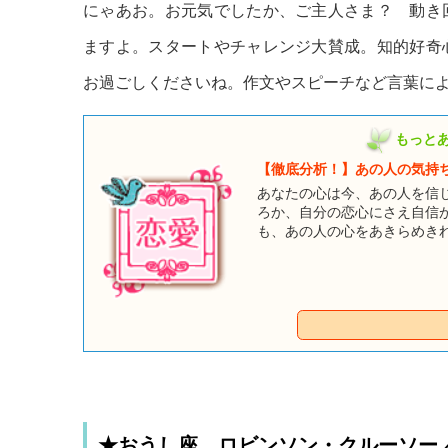
にゃあお。お元気でしたか、ご主人さま？ 動き
ますよ。スタートやチャレンジ大賛成。知的好奇
お過ごしくださいね。作文やスピーチなど言葉に
もっと
【徹底分析！】あの人の気持
あなたの心は今、あの人を信
ろか、自分の恋心にさえ自信
も、あの人の心をあきらめき
ってみましょう。二人の恋が
ーたちも、とっても気にして
★おうし座 ロビンソン・クルーソー