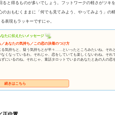
回ると得るものが多いでしょう。フットワークの軽さがツキ
心のおもむくままに「何でも見てみよう、やってみよう」の
よる表現もラッキーですにゃ。
あなたに伝えたいメッセージ
ち／あなたの気持ち／この恋の決着のつけ方
じる気持ちと、疑う気持ちとが半々……といったところみたいね。それ
がなくなっているわ。それじゃ、恋をしていても楽しくないわね。それ
れずにいるのね。それじゃ、童話タロットでいまのあなたとあの人の恋
幸せな未来へとつながっているのか、どうかを……。童話占いのキャラ
いるようですよ。
続きはこちら
／正位置