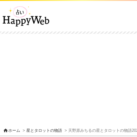
home
ホーム
>
星とタロットの物語
> 天野原みちるの星とタロットの物語202