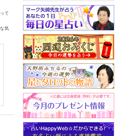
なって
な気