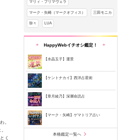
マリィ・プリマヴェラ
マーク・矢崎（マークオフィス）
三田モニカ
弥々
LUA
HappyWebイチオシ鑑定！
【水晶玉子】運景
【ケントナカイ】西洋占星術
【章月綾乃】深層命読占
【マーク・矢崎】ゲマトリア占い
いわ。
よ。
chevron_right
本格鑑定一覧へ
。とく