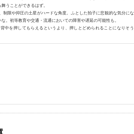
る舞うことができるはず。
と、制限や抑圧の土星がハードな角度。ふとした拍子に悲観的な気分に
いな。初等教育や交通・流通においての障害や遅延の可能性も。
。背中を押してもらえるというより、押しとどめられることになりそう
）
置