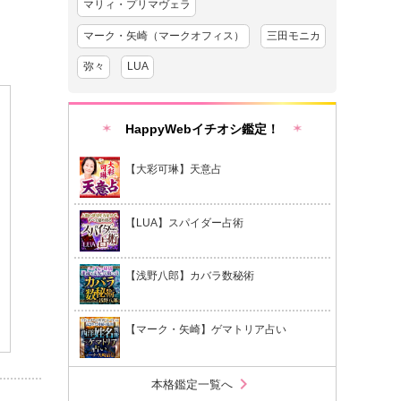
マリィ・プリマヴェラ
マーク・矢崎（マークオフィス）
三田モニカ
弥々
LUA
HappyWebイチオシ鑑定！
【大彩可琳】天意占
【LUA】スパイダー占術
【浅野八郎】カバラ数秘術
【マーク・矢崎】ゲマトリア占い
chevron_right
本格鑑定一覧へ