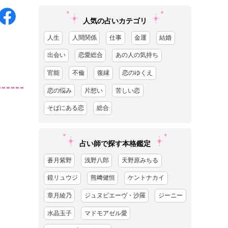
人気の占いカテゴリ
人生
人間関係
仕事
金運
結婚
出会い
恋愛総合
あの人の気持ち
官能
不倫
復縁
恋のゆくえ
恋の悩み
片想い
苦しい恋
そばにある恋
総合
占い師で探す本格鑑定
蒼月紫野
浅野八郎
天野原みちる
鏡リュウジ
熊﨑健恒
ケントナカイ
章月綾乃
ジュヌビエーヴ・沙羅
ジーニー
水晶玉子
マドモアゼル愛