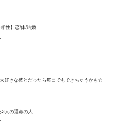
相性】恋/体/結婚
4
 大好きな彼とだったら毎日でもできちゃうかも☆
る3人の運命の人
7