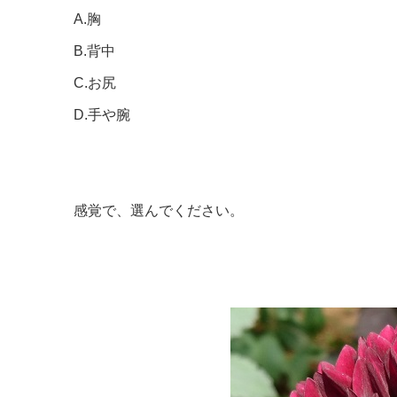
A.胸
B.背中
C.お尻
D.手や腕
感覚で、選んでください。