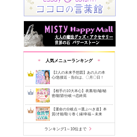
人気メニューランキング
【2人の未来予想図】あの人の本
心/急接近・告白は、〇月〇日！
【相手の10大本心】表裏/欲/嘘/秘
密/願望/分岐⇒恋終焉
【運命の分岐点⇒選ぶべき道】本
質/才能/取り巻く縁/幸福～未来
chevron_right
ランキング1～10位まで