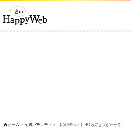
home
ホーム
>
心理バラエティ
>
【心理テスト】H好き好き度がわかる！