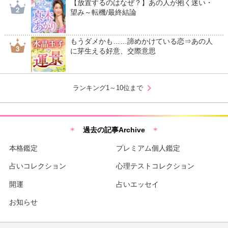
【放置するのはなぜ？】あの人が抱く迷い・
望み～転機/最終結論
もうダメかも……諦めかけている恋⇒あの人
に芽生える好意、交際意思
chevron_right
ランキング1～10位まで
過去の記事Archive
本格鑑定
プレミアム個人鑑定
占いコレクション
心理テストコレクション
開運
占いエッセイ
お知らせ