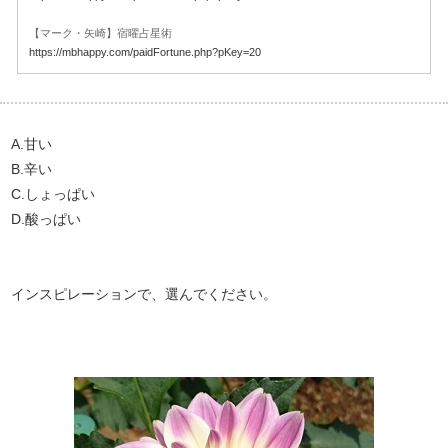
【マーク・矢崎】宿曜占星術
https://mbhappy.com/paidFortune.php?pKey=20
A.甘い
B.辛い
C.しょっぱい
D.酸っぱい
インスピレーションで、選んでください。