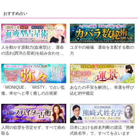
おすすめ占い
人を動かす原動力(血液型)と、運命
ユダヤの秘儀 運命を支配する数の
の流れ(西洋占星術)を組み合わせ、
力
さらに細密でリアルな診断を実現！
「MONIQUE」「MISTY」で占い監
あなたの不安を解消し、幸運を呼び
修。幸せへと導く癒しの占術家
込む的中鑑定
人間の欲望を否定せず、すべて絡め
日本における姓名判断の源流「熊﨑
取る
式姓名学」で、すべてを占います