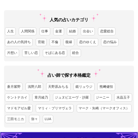
人気の占いカテゴリ
人生
人間関係
仕事
金運
結婚
出会い
恋愛総合
あの人の気持ち
官能
不倫
復縁
恋のゆくえ
恋の悩み
片想い
苦しい恋
そばにある恋
総合
占い師で探す本格鑑定
蒼月紫野
浅野八郎
天野原みちる
鏡リュウジ
熊﨑健恒
ケントナカイ
章月綾乃
ジュヌビエーヴ・沙羅
ジーニー
水晶玉子
マドモアゼル愛
マリィ・プリマヴェラ
マーク・矢崎（マークオフィス）
三田モニカ
弥々
LUA