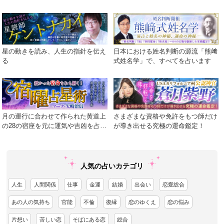
星の動きを読み、人生の指針を伝え
日本における姓名判断の源流「熊﨑
る
式姓名学」で、すべてを占います
月の運行に合わせて作られた黄道上
さまざまな資格や免許をもつ師だけ
の28の宿座を元に運気や吉凶を占う
が導き出せる究極の運命鑑定！
術
人気の占いカテゴリ
人生
人間関係
仕事
金運
結婚
出会い
恋愛総合
あの人の気持ち
官能
不倫
復縁
恋のゆくえ
恋の悩み
片想い
苦しい恋
そばにある恋
総合