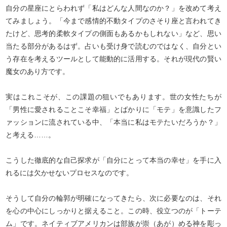
自分の星座にとらわれず「私はどんな人間なのか？」を改めて考え
てみましょう。「今まで感情的不動タイプのさそり座と言われてき
たけど、思考的柔軟タイプの側面もあるかもしれない」など、思い
当たる部分があるはず。占いも受け身で読むのではなく、自分とい
う存在を考えるツールとして能動的に活用する。それが現代の賢い
魔女のあり方です。
実はこれこそが、この課題の狙いでもあります。世の女性たちが
「男性に愛されることこそ幸福」とばかりに「モテ」を意識したフ
ァッションに流されている中、「本当に私はモテたいだろうか？」
と考える……。
こうした徹底的な自己探求が「自分にとって本当の幸せ」を手に入
れるには欠かせないプロセスなのです。
そうして自分の輪郭が明確になってきたら、次に必要なのは、それ
を心の中心にしっかりと据えること。この時、役立つのが「トーテ
ム」です。ネイティブアメリカンは部族が崇（あが）める神を彫っ