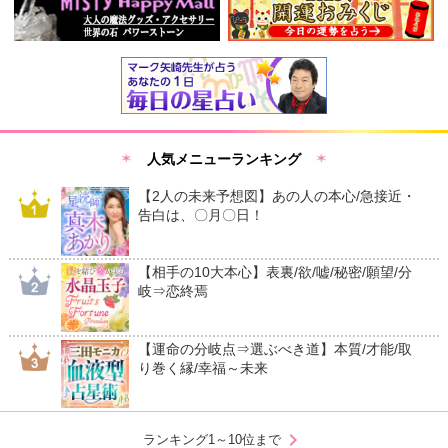
人気メニューランキング
【2人の未来予想図】あの人の本心/急接近・
告白は、〇月〇日！
【相手の10大本心】表裏/欲/嘘/秘密/願望/分
岐⇒恋終焉
【運命の分岐点⇒選ぶべき道】本質/才能/取
り巻く縁/幸福～未来
chevron_right
ランキング1～10位まで