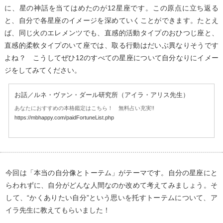
に、星の神話を当てはめたのが12星座です。この原点に立ち返る
と、自分で各星座のイメージを深めていくことができます。たとえ
ば、同じ火のエレメンツでも、直感的活動タイプのおひつじ座と、
直感的柔軟タイプのいて座では、取る行動はだいぶ異なりそうです
よね？ こうしてぜひ12のすべての星座について自分なりにイメー
ジをしてみてください。
お話／ルネ・ヴァン・ダール研究所（アイラ・アリス先生）
あなたにおすすめの本格鑑定はこちら！ 無料占い充実!!
https://mbhappy.com/paidFortuneList.php
今回は「本当の自分像とトーテム」がテーマです。自分の星座にと
らわれずに、自分がどんな人間なのか改めて考えてみましょう。そ
して、“かくありたい自分”という思いを托すトーテムについて、ア
イラ先生に教えてもらいました！