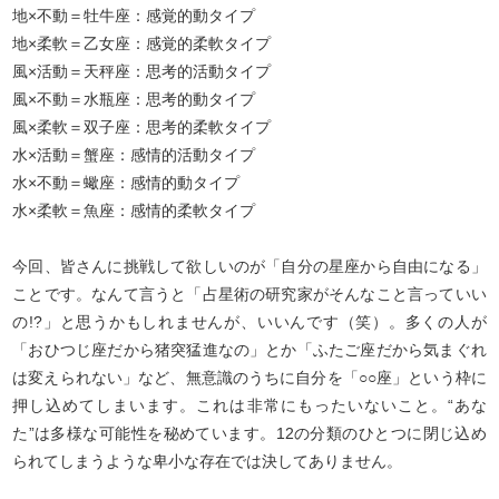
地×不動＝牡牛座：感覚的動タイプ
地×柔軟＝乙女座：感覚的柔軟タイプ
風×活動＝天秤座：思考的活動タイプ
風×不動＝水瓶座：思考的動タイプ
風×柔軟＝双子座：思考的柔軟タイプ
水×活動＝蟹座：感情的活動タイプ
水×不動＝蠍座：感情的動タイプ
水×柔軟＝魚座：感情的柔軟タイプ
今回、皆さんに挑戦して欲しいのが「自分の星座から自由になる」
ことです。なんて言うと「占星術の研究家がそんなこと言っていい
の!?」と思うかもしれませんが、いいんです（笑）。多くの人が
「おひつじ座だから猪突猛進なの」とか「ふたご座だから気まぐれ
は変えられない」など、無意識のうちに自分を「○○座」という枠に
押し込めてしまいます。これは非常にもったいないこと。“あな
た”は多様な可能性を秘めています。12の分類のひとつに閉じ込め
られてしまうような卑小な存在では決してありません。