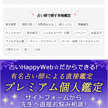
占い師で探す本格鑑定
蒼月紫野
浅野八郎
天野原みちる
鏡リュウジ
熊﨑健恒
ケントナカイ
章月綾乃
ジュヌビエーヴ・沙羅
ジーニー
水晶玉子
マドモアゼル愛
マリィ・プリマヴェラ
マーク・矢崎（マークオフィス）
三田モニカ
弥々
LUA