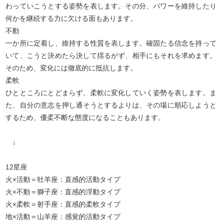
わっていこうとする姿勢を表します。その分、パワーを維持したり
何かを継続する力に欠ける面もあります。
不動
一か所に定着し、維持する性質を表します。確固たる信念を持って
いて、こうと決めたら決して揺るがず、相手にもそれを求めます。
そのため、変化には徹底的に抵抗します。
柔軟
ひとところにとどまらず、柔軟に変化していく姿勢を表します。ま
た、自分の意志を押し通そうとするよりは、その場に順応しようと
するため、優柔不断な態度になることもあります。
↓
12星座
火×活動＝牡羊座：直感的活動タイプ
火×不動＝獅子座：直感的浮動タイプ
火×柔軟＝射手座：直感的柔軟タイプ
地×活動＝山羊座：感覚的活動タイプ