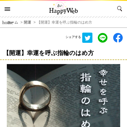
home
ホーム
>
開運
> 【開運】幸運を呼ぶ指輪のはめ方
シェアする
【開運】幸運を呼ぶ指輪のはめ方
on_right
on_right
on_right
on_right
on_right
on_right