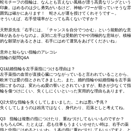
蛇モチーフの指輪は、なんとも言えない風格が漂う高貴なリングという
印象。はめるのは少し勇気がいるけど、神秘パワーが宿っていそうな雰
囲気は確かにあります！ 蛇さんが運を授けてくれそうです～。
そういえば、右手登場率がとっても高くないですか？
天野原先生「右手には、「チャンスを自分でつかむ」という能動的な意
味があるからなのよ。反対に左手は受動的でやや消極的な意味が。積極
的な願望があるときは、右手にはめて運気をあげてくださいね」
意外と知らない指輪のアレコレ
指輪の疑問Q&A
Q1結婚指輪を左手薬指につける理由は？
左手薬指の血管が直接心臓につながっていると言われていることから、
欧米では愛の指とされてきました。また、婚約指輪や結婚指輪を左手薬
指にするのは、変わらぬ愛の誓いとされていますが、動きが少なくて指
輪を傷つけにくい、失くしにくいといった実用的な理由もあります。
Q2大切な指輪を失くしてしまいました。これは悪い予兆？
失くしてしまうのは凶兆ではなく、身代わり、厄落としと考えてね。
Q3 指輪は複数の指につけたり、重ねづけしてもいいものですか？
もちろんOK。たとえば、恋も仕事もうまくいかせたい時は、右手の薬
指と中指にはめるといいわ。１本の指に重ねづけしてもいいですよ。と