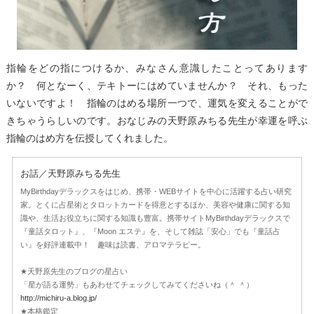
指輪をどの指につけるか、みなさん意識したことってあります
か？ 何となーく、テキトーにはめていませんか？ それ、もった
いないですよ！ 指輪のはめる場所一つで、運気を変えることがで
きちゃうらしいのです。おなじみの天野原みちる先生が幸運を呼ぶ
指輪のはめ方を伝授してくれました。
お話／天野原みちる先生
MyBirthdayデラックスをはじめ、携帯・WEBサイトを中心に活躍する占い研究
家。とくに占星術とタロットカードを得意とするほか、美容や健康に関する知
識や、生活お役立ちに関する知識も豊富。携帯サイトMyBirthdayデラックスで
『童話タロット』、『Moon エステ』を、そして雑誌「安心」でも『童話占
い』を好評連載中！ 趣味は読書、アロマテラピー。
★天野原先生のブログの星占い
「星が語る運勢」もあわせてチェックしてみてくださいね（＾ ＾）
http://michiru-a.blog.jp/
★本格鑑定