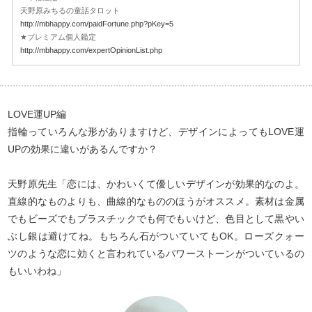
天野原みちるの童話タロット
http://mbhappy.com/paidFortune.php?pKey=5
★プレミアム個人鑑定
http://mbhappy.com/expertOpinionList.php
LOVE運UP編
指輪っていろんな形がありますけど、デザインによってもLOVE運
UPの効果に違いがあるんですか？
天野原先生「恋には、かわいくて優しいデザインが効果的なのよ。
直線的なものよりも、曲線的なもののほうがオススメ。素材は金属
でもビーズでもプラスチックでも何でもいけど、色目として黒やい
ぶし銀は避けてね。もちろん石がついていてもOK。ローズクォー
ツのような恋に効くと言われているパワーストーンがついているの
もいいわね」