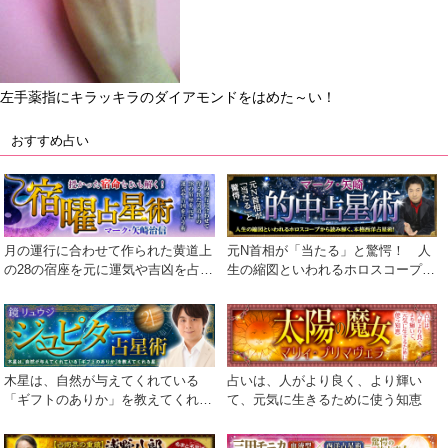
左手薬指にキラッキラのダイアモンドをはめた～い！
おすすめ占い
月の運行に合わせて作られた黄道上
元N首相が「当たる」と驚愕！ 人
の28の宿座を元に運気や吉凶を占う
生の縮図といわれるホロスコープか
術
ら読み解く、本格西洋占星術！
木星は、自然が与えてくれている
占いは、人がより良く、より輝い
「ギフトのありか」を教えてくれる
て、元気に生きるために使う知恵
星