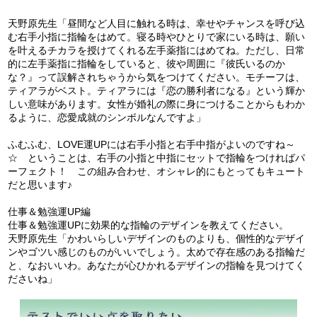
天野原先生「昼間など人目に触れる時は、幸せやチャンスを呼び込
む右手小指に指輪をはめて。寝る時やひとりで家にいる時は、願い
を叶えるチカラを授けてくれる左手薬指にはめてね。ただし、日常
的に左手薬指に指輪をしていると、彼や周囲に『彼氏いるのか
な？』って誤解されちゃうから気をつけてください。モチーフは、
ティアラがベスト。ティアラには『恋の勝利者になる』という輝か
しい意味があります。女性が婚礼の際に身につけることからもわか
るように、恋愛成就のシンボルなんですよ」
ふむふむ、LOVE運UPには右手小指と右手中指がよいのですね～
☆ ということは、右手の小指と中指にセットで指輪をつければパ
ーフェクト！ この組み合わせ、オシャレ的にもとってもキュート
だと思います♪
仕事＆勉強運UP編
仕事＆勉強運UPに効果的な指輪のデザインを教えてください。
天野原先生「かわいらしいデザインのものよりも、個性的なデザイ
ンやゴツい感じのものがいいでしょう。太めで存在感のある指輪だ
と、なおいいわ。あなたが心ひかれるデザインの指輪を見つけてく
ださいね」