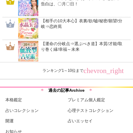
告白は、〇月〇日！
【相手の10大本心】表裏/欲/嘘/秘密/願望/分
岐⇒恋終焉
【運命の分岐点⇒選ぶべき道】本質/才能/取
り巻く縁/幸福～未来
chevron_right
ランキング1～10位まで
過去の記事Archive
本格鑑定
プレミアム個人鑑定
占いコレクション
心理テストコレクション
開運
占いエッセイ
お知らせ