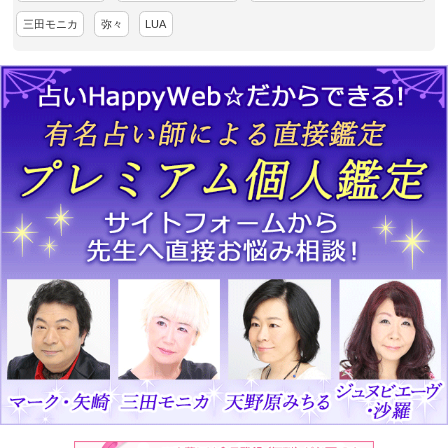
三田モニカ
弥々
LUA