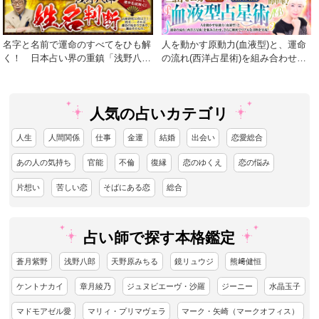
名字と名前で運命のすべてをひも解
人を動かす原動力(血液型)と、運命
く！ 日本占い界の重鎮「浅野八
の流れ(西洋占星術)を組み合わせ、
郎」が贈る渾身の運命学。
さらに細密でリアルな診断を実現！
人気の占いカテゴリ
人生
人間関係
仕事
金運
結婚
出会い
恋愛総合
あの人の気持ち
官能
不倫
復縁
恋のゆくえ
恋の悩み
片想い
苦しい恋
そばにある恋
総合
占い師で探す本格鑑定
蒼月紫野
浅野八郎
天野原みちる
鏡リュウジ
熊﨑健恒
ケントナカイ
章月綾乃
ジュヌビエーヴ・沙羅
ジーニー
水晶玉子
マドモアゼル愛
マリィ・プリマヴェラ
マーク・矢崎（マークオフィス）