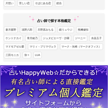
片想い
苦しい恋
そばにある恋
総合
占い師で探す本格鑑定
蒼月紫野
浅野八郎
天野原みちる
鏡リュウジ
熊﨑健恒
ケントナカイ
章月綾乃
ジュヌビエーヴ・沙羅
ジーニー
水晶玉子
マドモアゼル愛
マリィ・プリマヴェラ
マーク・矢崎（マークオフィス）
三田モニカ
弥々
LUA