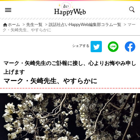
home
ホーム
>
先生一覧
>
説話社占いHappyWeb編集部コラム一覧
> マー
ク・矢崎先生、やすらかに
シェアする
マーク・矢崎先生のご訃報に接し、心よりお悔やみ申し
上げます
マーク・矢崎先生、やすらかに