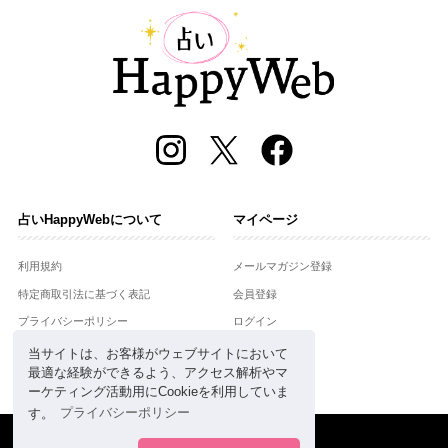
占いHappyWebについて
マイページ
利用規約
メールマガジン登録
特定商取引法に基づく表記
会員登録
プライバシーポリシー
ログイン
運営会社
当サイトは、お客様がウェブサイトにおいて
最適な経験ができるよう、アクセス解析やマ
お問合せ
ーケティング活動用にCookieを利用していま
す。
プライバシーポリシー
Copyright © Setsuwasha Co.,Ltd.
powered by
RRJ Inc.