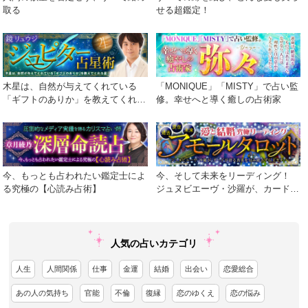
取る
せる超鑑定！
木星は、自然が与えてくれている
「MONIQUE」「MISTY」で占い監
「ギフトのありか」を教えてくれる
修。幸せへと導く癒しの占術家
星
今、もっとも占われたい鑑定士によ
今、そして未来をリーディング！
る究極の【心読み占術】
ジュヌビエーヴ・沙羅が、カードが
語る真実を包み隠さず伝えます！
人気の占いカテゴリ
人生
人間関係
仕事
金運
結婚
出会い
恋愛総合
あの人の気持ち
官能
不倫
復縁
恋のゆくえ
恋の悩み