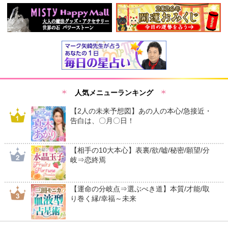
人気メニューランキング
【2人の未来予想図】あの人の本心/急接近・
告白は、〇月〇日！
【相手の10大本心】表裏/欲/嘘/秘密/願望/分
岐⇒恋終焉
【運命の分岐点⇒選ぶべき道】本質/才能/取
り巻く縁/幸福～未来