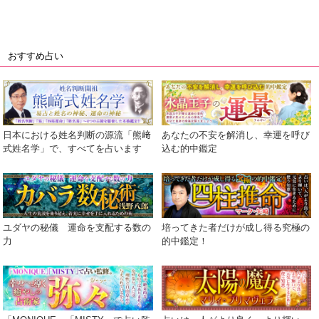
おすすめ占い
日本における姓名判断の源流「熊﨑
あなたの不安を解消し、幸運を呼び
式姓名学」で、すべてを占います
込む的中鑑定
ユダヤの秘儀 運命を支配する数の
培ってきた者だけが成し得る究極の
力
的中鑑定！