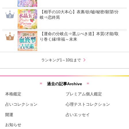
【相手の10大本心】表裏/欲/嘘/秘密/願望/分
岐⇒恋終焉
【運命の分岐点⇒選ぶべき道】本質/才能/取
り巻く縁/幸福～未来
chevron_right
ランキング1～10位まで
過去の記事Archive
本格鑑定
プレミアム個人鑑定
占いコレクション
心理テストコレクション
開運
占いエッセイ
お知らせ