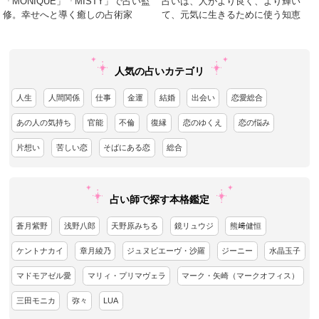
「MONIQUE」「MISTY」で占い監
占いは、人がより良く、より輝い
修。幸せへと導く癒しの占術家
て、元気に生きるために使う知恵
人気の占いカテゴリ
人生
人間関係
仕事
金運
結婚
出会い
恋愛総合
あの人の気持ち
官能
不倫
復縁
恋のゆくえ
恋の悩み
片想い
苦しい恋
そばにある恋
総合
占い師で探す本格鑑定
蒼月紫野
浅野八郎
天野原みちる
鏡リュウジ
熊﨑健恒
ケントナカイ
章月綾乃
ジュヌビエーヴ・沙羅
ジーニー
水晶玉子
マドモアゼル愛
マリィ・プリマヴェラ
マーク・矢崎（マークオフィス）
三田モニカ
弥々
LUA