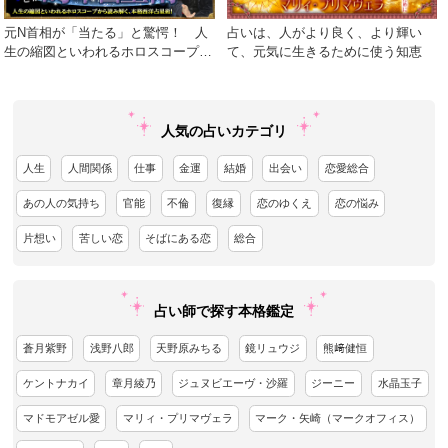
元N首相が「当たる」と驚愕！ 人
占いは、人がより良く、より輝い
生の縮図といわれるホロスコープか
て、元気に生きるために使う知恵
ら読み解く、本格西洋占星術！
人気の占いカテゴリ
人生
人間関係
仕事
金運
結婚
出会い
恋愛総合
あの人の気持ち
官能
不倫
復縁
恋のゆくえ
恋の悩み
片想い
苦しい恋
そばにある恋
総合
占い師で探す本格鑑定
蒼月紫野
浅野八郎
天野原みちる
鏡リュウジ
熊﨑健恒
ケントナカイ
章月綾乃
ジュヌビエーヴ・沙羅
ジーニー
水晶玉子
マドモアゼル愛
マリィ・プリマヴェラ
マーク・矢崎（マークオフィス）