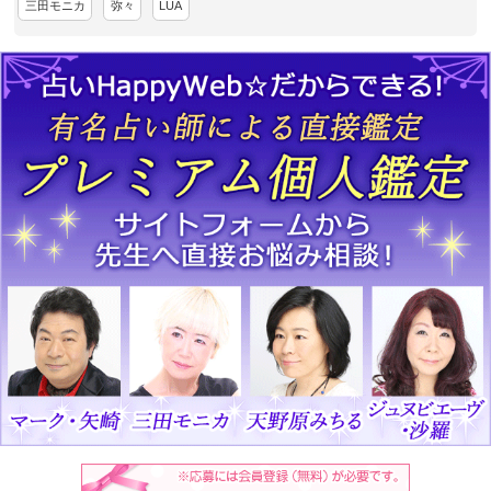
三田モニカ
弥々
LUA