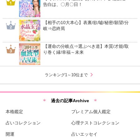
告白は、〇月〇日！
【相手の10大本心】表裏/欲/嘘/秘密/願望/分
岐⇒恋終焉
【運命の分岐点⇒選ぶべき道】本質/才能/取
り巻く縁/幸福～未来
chevron_right
ランキング1～10位まで
過去の記事Archive
本格鑑定
プレミアム個人鑑定
占いコレクション
心理テストコレクション
開運
占いエッセイ