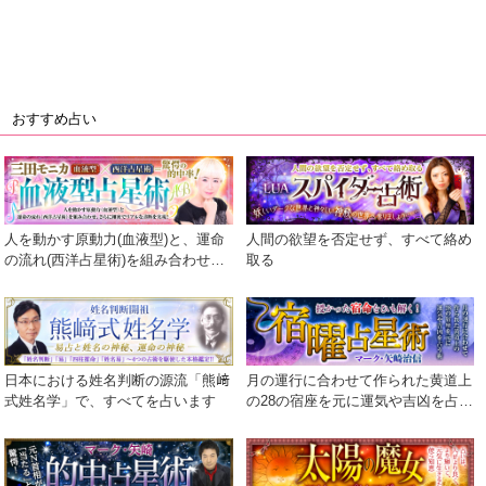
おすすめ占い
人を動かす原動力(血液型)と、運命
人間の欲望を否定せず、すべて絡め
の流れ(西洋占星術)を組み合わせ、
取る
さらに細密でリアルな診断を実現！
日本における姓名判断の源流「熊﨑
月の運行に合わせて作られた黄道上
式姓名学」で、すべてを占います
の28の宿座を元に運気や吉凶を占う
術