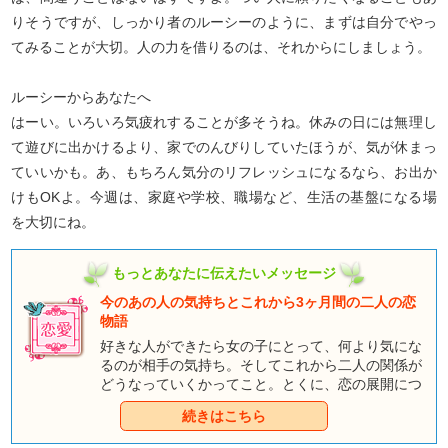
りそうですが、しっかり者のルーシーのように、まずは自分でやっ
てみることが大切。人の力を借りるのは、それからにしましょう。
ルーシーからあなたへ
はーい。いろいろ気疲れすることが多そうね。休みの日には無理し
て遊びに出かけるより、家でのんびりしていたほうが、気が休まっ
ていいかも。あ、もちろん気分のリフレッシュになるなら、お出か
けもOKよ。今週は、家庭や学校、職場など、生活の基盤になる場
を大切にね。
もっとあなたに伝えたいメッセージ
今のあの人の気持ちとこれから3ヶ月間の二人の恋
物語
好きな人ができたら女の子にとって、何より気にな
るのが相手の気持ち。そしてこれから二人の関係が
どうなっていくかってこと。とくに、恋の展開につ
いては早く知りたいですよね。ここでは、3ヶ月と
続きはこちら
いう期間を絞って占っていきます。