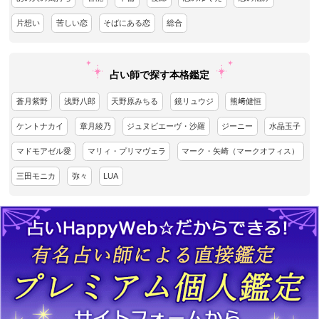
片想い
苦しい恋
そばにある恋
総合
占い師で探す本格鑑定
蒼月紫野
浅野八郎
天野原みちる
鏡リュウジ
熊﨑健恒
ケントナカイ
章月綾乃
ジュヌビエーヴ・沙羅
ジーニー
水晶玉子
マドモアゼル愛
マリィ・プリマヴェラ
マーク・矢崎（マークオフィス）
三田モニカ
弥々
LUA