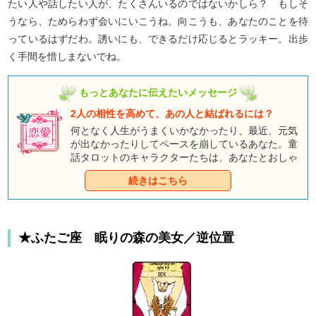
たい人や話したい人が、たくさんいるのではないかしら？ もしそ
うなら、ためらわず会いにいこうね。向こうも、あなたのことを待
っているはずだわ。誘いにも、できるだけ応じるとラッキー。出歩
く手間を惜しまないでね。
もっとあなたに伝えたいメッセージ
2人の相性を高めて、あの人と結ばれるには？
何となく人生がうまくいかなかったり、最近、元気
が出なかったりしてペースを崩しているあなた。童
話タロットのキャラクターたちは、あなたとおしゃ
べりしたくて、そわそわしているようですよ。みん
続きはこちら
なとのおしゃべりを通して、あなただけのハッピー
エンドをつかんでくださいね。
★ふたご座 眠りの森の美女／逆位置