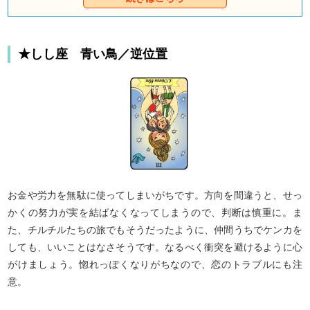
も、必ず「運命の相手」が存在するはず。今回の占
いでは、【童話タロット】のキャラクターがあなた
の運命の恋について語ります。どうやら、みんなあ
なたのことが大好きで、あなたに幸せな恋をしても
★しし座 青い鳥／逆位置
らいたいから、と張り切っているようですよ。それ
では早速あなたの「運命の恋」について、占ってみ
ましょう。
お金や労力を無駄に使ってしまいがちです。方向を間違うと、せっ
かくの努力が実を結ばなくなってしまうので、判断は慎重に。ま
た、チルチルたちの旅でもそうだったように、仲間うちでケンカを
しても、いいことはなさそうです。なるべく衝突を避けるように心
がけましょう。惚れっぽくなりがちなので、恋のトラブルにも注
意。