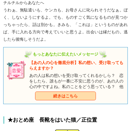
チルチルからあなたへ
うわぁ、無駄遣いも、ケンカも、お母さんに叱られそうだなぁ。ぼ
く、しないようにするよ。でも、ものすごく気になるものが見つか
っちゃったら、話は別かも。きみも、「これは」というものがあれ
ば、手に入れる方向で考えていいと思うよ。出会いは縁だもの。逃
したら後悔しそうだよ。
もっとあなたに伝えたいメッセージ
【あの人の心を徹底分析】私の想い、受け取っても
らえますか？
あの人は私の想いを受け取ってくれるかしら？ 恋
をしたら、誰もが一番に不安に思うのが、あの人の
心の中ですよね。私のことをどう思っている？ 他
に好きな人がいるの？ 私のこと、好きになってく
続きはこちら
れる？ すごく聞きたいのに、どうしても聞けな
い、そんなあなたの疑問は童話タロットに聞いてみ
ましょう。カードがあの人の心の中を見て、話して
くれますよ。
★おとめ座 長靴をはいた猫／正位置