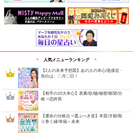
人気メニューランキング
【2人の未来予想図】あの人の本心/急接近・
告白は、〇月〇日！
【相手の10大本心】表裏/欲/嘘/秘密/願望/分
岐⇒恋終焉
【運命の分岐点⇒選ぶべき道】本質/才能/取
り巻く縁/幸福～未来