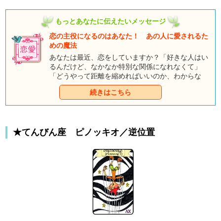
もっとあなたに伝えたいメッセージ
恋の主役になるのはあなた！ あの人に愛されるた
めの魔法
あなたは最近、恋をしていますか？「好きな人はい
るんだけど、なかなか特別な関係になれなくて」
「どうやって距離を縮めればいいのか、わからな
い」そんな声が聞こえてきたわ。それでは、私が童
続きはこちら
話タロットをシャッフルして、あなたがあの人のパ
ートナーになるための魔法を見つけるお手伝いをし
ましょう。さあ！ 童話タロットの登場人物たち
が、あなたに恋の魔法をかけようと待っています
★てんびん座 ピノッキオ／逆位置
よ！ まずはあなたを印象づけるための魔法を教え
てもらいましょう。あなたに魔法を教えてくれるの
は、どの物語の登場人物かしら？