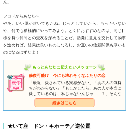
ん。
フロドからあなたへ
やあ、いい風が吹いてきたね。じっとしていたら、もったいない
や。何でも積極的にやってみよう。とくにおすすめなのは、同じ目
標を持つ仲間との交友を深めることだ。活発に意見を交わして物事
を進めれば、結果は良いものになるし、お互いの信頼関係も厚いも
のになるはずだよ！
もっとあなたに伝えたいメッセージ
修復可能!? 今にも壊れそうなふたりの恋
「最近、愛されている実感がない」「あの人の気持
ちがわからない」「もしかしたら、あの人が本当に
愛しているのは、私じゃないんじゃ……？」そんな
不安に押し潰されそうなあなた。だからといって、
続きはこちら
「幸せじゃない自分」を幸せそうな友だちに相談す
ることもできませんよね。前に進むか、それとも別
の道を探すのか。その決心をする前に、まずはあの
人との恋の現状を、童話タロットに診断してもらい
★いて座 ドン・キホーテ／逆位置
ましょう。きっとあなたを幸せへと導く道を見つけ