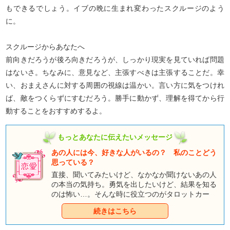
もできるでしょう。イブの晩に生まれ変わったスクルージのよう
に。
スクルージからあなたへ
前向きだろうが後ろ向きだろうが、しっかり現実を見ていれば問題
はないさ。ちなみに、意見など、主張すべきは主張することだ。幸
い、おまえさんに対する周囲の視線は温かい。言い方に気をつけれ
ば、敵をつくらずにすむだろう。勝手に動かず、理解を得てから行
動することをおすすめするよ。
もっとあなたに伝えたいメッセージ
あの人には今、好きな人がいるの？ 私のことどう
思っている？
直接、聞いてみたいけど、なかなか聞けないあの人
の本当の気持ち。勇気を出したいけど、結果を知る
のは怖い…。そんな時に役立つのがタロットカー
ド。あなたの心やあの人の気持ちを、童話タロット
続きはこちら
のキャラクター達が教えてくれます。