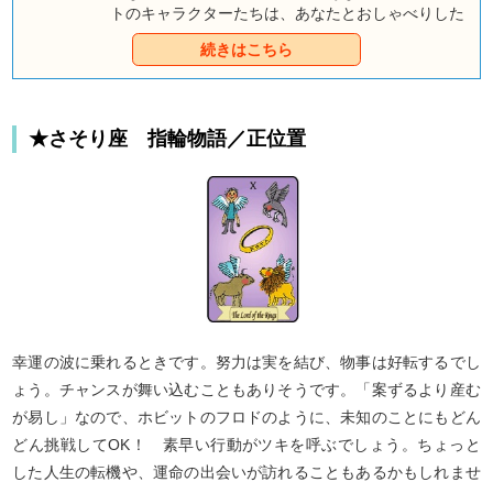
トのキャラクターたちは、あなたとおしゃべりした
くて、そわそわしているようですよ。みんなとのお
続きはこちら
しゃべりを通して、あなただけのハッピーエンドを
つかんでくださいね。
★さそり座 指輪物語／正位置
幸運の波に乗れるときです。努力は実を結び、物事は好転するでし
ょう。チャンスが舞い込むこともありそうです。「案ずるより産む
が易し」なので、ホビットのフロドのように、未知のことにもどん
どん挑戦してOK！ 素早い行動がツキを呼ぶでしょう。ちょっと
した人生の転機や、運命の出会いが訪れることもあるかもしれませ