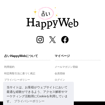
占いHappyWebについて
マイページ
利用規約
メールマガジン登録
特定商取引法に基づく表記
会員登録
プライバシーポリシー
ログイン
運営会社
当サイトは、お客様がウェブサイトにおいて
最適な経験ができるよう、アクセス解析やマ
お問合せ
ーケティング活動用にCookieを利用していま
す。
プライバシーポリシー