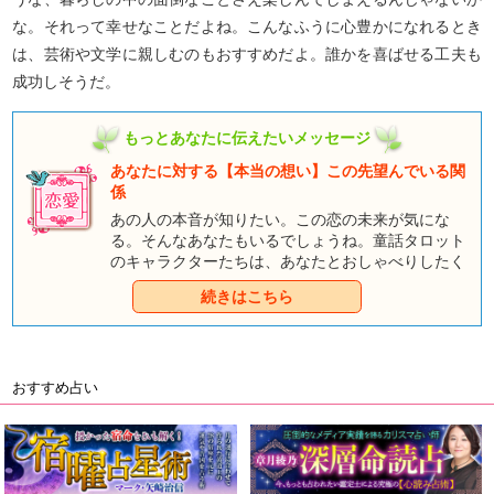
な。それって幸せなことだよね。こんなふうに心豊かになれるとき
は、芸術や文学に親しむのもおすすめだよ。誰かを喜ばせる工夫も
成功しそうだ。
もっとあなたに伝えたいメッセージ
あなたに対する【本当の想い】この先望んでいる関
係
あの人の本音が知りたい。この恋の未来が気にな
る。そんなあなたもいるでしょうね。童話タロット
のキャラクターたちは、あなたとおしゃべりしたく
て、そわそわしているようですよ。みんなとのおし
続きはこちら
ゃべりを通して、あなただけのハッピーエンドをつ
かんでくださいね。
おすすめ占い