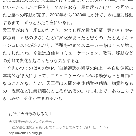
にいったんふたご座入りしてからおうし座に戻ったけど、今回でふ
たご座への移動が完了。2032年から2033年にかけて、かに座に移動
するまで、ずっとふたご座にいるわ。
天王星がおうし座にいたとき、おうし座が扱う経済（豊かさ）や身
体感覚（五感の快さ）などに変化があったと思うの。たとえばキャ
ッシュレス化が進んだり、革靴をやめてスニーカーをはく人が増え
たりしたよね。今後は通信やコミュニケーション、教育、移動など
の分野で変化が起こりそうな気がするな。
すぐ思いつくのはAIの進化（自動翻訳の精度の向上）や自動運転の
本格的な導入によって、コミュニケーションや移動がもっと自由に
なることかな。ただ、天王星は人間の身体感覚や感情、物質的なも
の、現実などに無頓着なところがあるの。なじむまで、あちこちで
きしみや二分化が生まれるかも。
お話／天野原みちる先生
★天野原先生のブログの星占い
「星が語る運勢」もあわせてチェックしてみてくださいね（＾ ＾）
http://michiru-a.blog.jp/