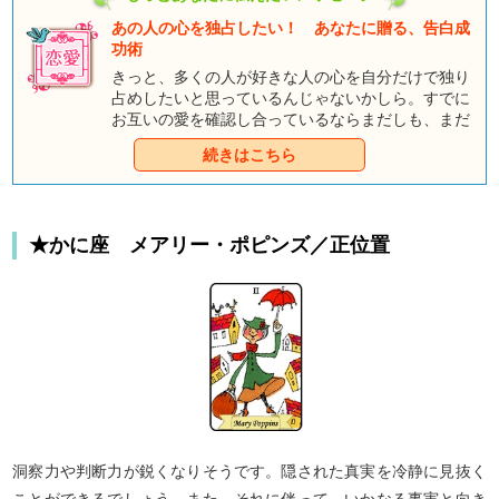
あの人の心を独占したい！ あなたに贈る、告白成
功術
きっと、多くの人が好きな人の心を自分だけで独り
占めしたいと思っているんじゃないかしら。すでに
お互いの愛を確認し合っているならまだしも、まだ
二人の間に不確定よそがあるのなら、あなたの心も
続きはこちら
不安でいっぱいのはず。でもね、気持ちの伝え方次
第では、望み薄だった恋も大逆転できるものなの
よ。さあ、童話タロットの登場人物たちのアドバイ
スに耳を傾けて、今のあなたにピッタリの告白術を
★かに座 メアリー・ポピンズ／正位置
手に入れてくださいね。
洞察力や判断力が鋭くなりそうです。隠された真実を冷静に見抜く