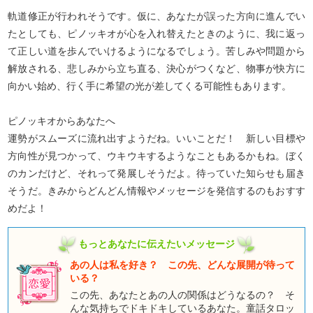
軌道修正が行われそうです。仮に、あなたが誤った方向に進んでい
たとしても、ピノッキオが心を入れ替えたときのように、我に返っ
て正しい道を歩んでいけるようになるでしょう。苦しみや問題から
解放される、悲しみから立ち直る、決心がつくなど、物事が快方に
向かい始め、行く手に希望の光が差してくる可能性もあります。
ピノッキオからあなたへ
運勢がスムーズに流れ出すようだね。いいことだ！ 新しい目標や
方向性が見つかって、ウキウキするようなこともあるかもね。ぼく
のカンだけど、それって発展しそうだよ。待っていた知らせも届き
そうだ。きみからどんどん情報やメッセージを発信するのもおすす
めだよ！
もっとあなたに伝えたいメッセージ
あの人は私を好き？ この先、どんな展開が待って
いる？
この先、あなたとあの人の関係はどうなるの？ そ
んな気持ちでドキドキしているあなた。童話タロッ