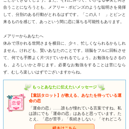
ことができるでしょう。また、それに伴って、いかなる事実と向き
合うことになろうとも、メアリー・ポピンズのような聡明さを発揮
して、分別のある行動がとれるはずです。「この人！ 」とピンと
来るものを感じて、あっという間に恋に落ちる可能性もあります。
メアリーからあなたへ
休みで浮かれる世間さまを横目に、少々、忙しくなられるかもしれ
ません。けれども、賢いあなたのことです。頭脳をフルに回転させ
て、何でも手際よく片づけていかれるでしょう。お勉強をなさるの
も、よろしいかと存じます。必要なお勉強をすることは苦になら
ず、むしろ楽しいはずでございますからね。
もっとあなたに伝えたいメッセージ
【童話タロット】が教える、あなたを待っている運
命の恋
「運命の恋」……誰もが憧れている言葉ですね。私
は誰にでも「運命の恋」はあると思っています。た
とえ、「恋が苦手」「長続きしない」「それどころ
かなかなか両想いになれない」という人であって
続きはこちら