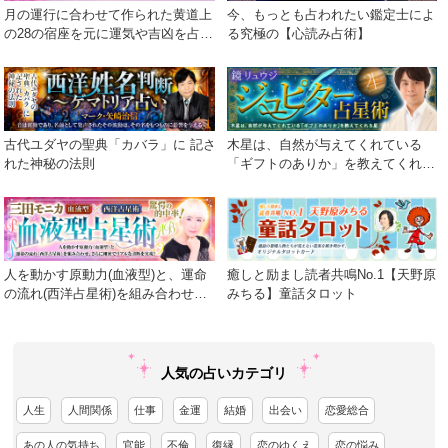
月の運行に合わせて作られた黄道上
今、もっとも占われたい鑑定士によ
の28の宿座を元に運気や吉凶を占う
る究極の【心読み占術】
術
古代ユダヤの聖典「カバラ」に 記さ
木星は、自然が与えてくれている
れた神秘の法則
「ギフトのありか」を教えてくれる
星
人を動かす原動力(血液型)と、運命
癒しと励まし読者共鳴No.1【天野原
の流れ(西洋占星術)を組み合わせ、
みちる】童話タロット
さらに細密でリアルな診断を実現！
人気の占いカテゴリ
人生
人間関係
仕事
金運
結婚
出会い
恋愛総合
あの人の気持ち
官能
不倫
復縁
恋のゆくえ
恋の悩み