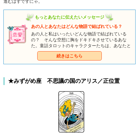
進むはずですにゃ。
もっとあなたに伝えたいメッセージ
あの人とあなたはどんな物語で結ばれている？
あの人と私はいったいどんな物語で結ばれている
の？ そんな空想に胸をドキドキさせているあな
た。童話タロットのキャラクターたちは、あなたと
おしゃべりしたくて、そわそわしているようです
続きはこちら
よ。みんなとのおしゃべりを通して、あなただけの
ハッピーエンドをつかんでくださいね。
★みずがめ座 不思議の国のアリス／正位置