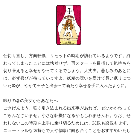
う。思い切ってあなたの不安と疑問を、童話タロッ
トに聞いてみませんか？ 二人が本当に恋人同士に
なれると確信できれば、きっとあなたも一歩前に踏
み出すことができるはず。童話タロットのキャラク
ターたちもあなたとお話しできるのを、楽しみにし
ていますよ。
仕切り直し、方向転換、リセットの時期が訪れているようです。終
わってしまったことには執着せず、再スタートを目指して気持ちを
切り替えると幸せがやってくるでしょう。大丈夫。悲しみのあとに
は、必ず喜びが待っていますよ。妖精の呪いを受けて長い眠りにつ
いた姫が、やがて王子と出会って新たな幸せを手に入れたように。
眠りの森の美女からあなたへ
ごきげんよう。強く引き込まれる出来事があれば、ぜひかかわって
ごらんなさいませ。小さな転機になるかもしれませんわ。なお、せ
わしないこの時期を上手に乗り切るためには、悲観も楽観もせず、
ニュートラルな気持ちで人や物事に向き合うことをおすすめいたし