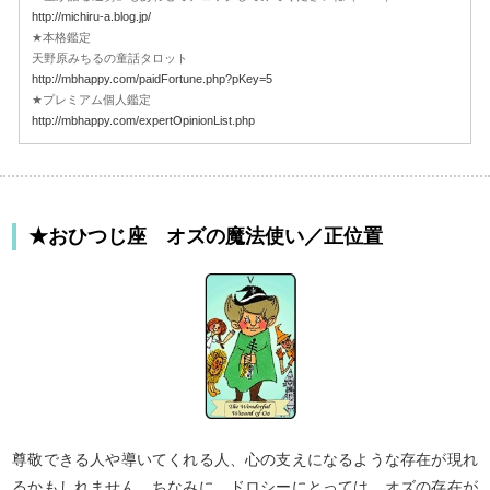
http://michiru-a.blog.jp/
★本格鑑定
天野原みちるの童話タロット
http://mbhappy.com/paidFortune.php?pKey=5
★プレミアム個人鑑定
http://mbhappy.com/expertOpinionList.php
★おひつじ座 オズの魔法使い／正位置
尊敬できる人や導いてくれる人、心の支えになるような存在が現れ
るかもしれません。ちなみに、ドロシーにとっては、オズの存在が