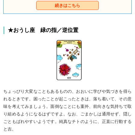
二人の間に不確定よそがあるのなら、あなたの心も
続きはこちら
不安でいっぱいのはず。でもね、気持ちの伝え方次
第では、望み薄だった恋も大逆転できるものなの
よ。さあ、童話タロットの登場人物たちのアドバイ
スに耳を傾けて、今のあなたにピッタリの告白術を
★おうし座 緑の指／逆位置
手に入れてくださいね。
ちょっぴり大変なこともあるものの、おおいに学びや気づきを得ら
れるときです。困ったことが起こったときは、落ち着いて、その意
味を考えてみましょう。面倒なことにも案外、前向きな気持ちで取
り組めるようになるはずですよ。なお、ごまかしは通用せず、隠し
ごともばれやすいようです。純真なチトのように、正直に行動する
と吉。