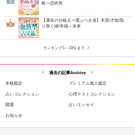
岐⇒恋終焉
【運命の分岐点⇒選ぶべき道】本質/才能/取
り巻く縁/幸福～未来
chevron_right
ランキング1～10位まで
過去の記事Archive
本格鑑定
プレミアム個人鑑定
占いコレクション
心理テストコレクション
開運
占いエッセイ
お知らせ