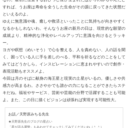
すれば、うお座は寿命を全うした生命がその源に戻ってきた状態だ
といえるのよ。
ゆえに無意識や魂、癒しや救済といったことに気持ちが向きやすく
なるかもしれないわ。そんなうお座の新月の日は、現世的な願望の
成就より、精神的な浄化やレベルアップに意識を向けるとラッキ
ー。
ヨガや瞑想（めいそう）で心を整える、人を責めない、人の話を聞
く、困っている人に手を差しのべる、平和を祈るなどのことをして
みてはどうかしら。インスピレーションに恵まれやすいので創作・
表現活動もオススメよ。
今回は月のそばに献身の海王星と現実の土星がいるの。優しさや共
感力が高まるわ。ささやかでも誰かの力になることができたらステ
キだね。福祉やサービス、芸術や芸能の分野で活躍することも可能
よ。また、この日に描くビジョンは頑張れば実現する可能性大。
お話／天野原みちる先生
★天野原先生のブログの星占い
「星が語る運勢」もあわせてチェックしてみてくださいね（＾ ＾）