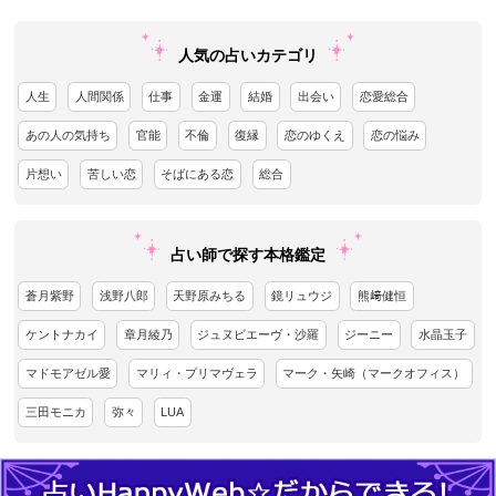
人気の占いカテゴリ
人生
人間関係
仕事
金運
結婚
出会い
恋愛総合
あの人の気持ち
官能
不倫
復縁
恋のゆくえ
恋の悩み
片想い
苦しい恋
そばにある恋
総合
占い師で探す本格鑑定
蒼月紫野
浅野八郎
天野原みちる
鏡リュウジ
熊﨑健恒
ケントナカイ
章月綾乃
ジュヌビエーヴ・沙羅
ジーニー
水晶玉子
マドモアゼル愛
マリィ・プリマヴェラ
マーク・矢崎（マークオフィス）
三田モニカ
弥々
LUA