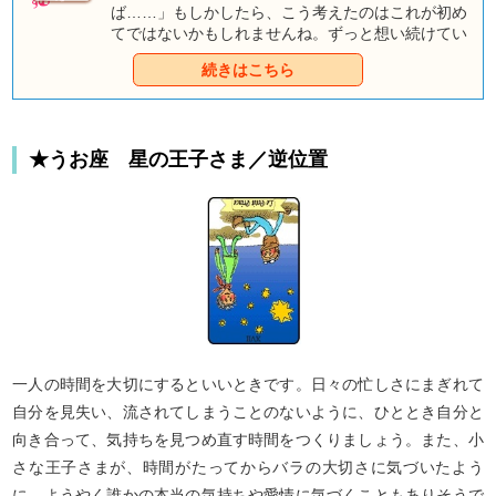
ば……」もしかしたら、こう考えたのはこれが初め
てではないかもしれませんね。ずっと想い続けてい
るのに、ちっとも変らない「あの人」との関係に、
続きはこちら
あなたの心もすっかり疲れてしまっているようで
す。片想いにサヨナラするために勇気を出して告白
するか、それとも次の恋に向かうためにあの人とサ
ヨナラするか。あなたの恋を前進させるために、童
★うお座 星の王子さま／逆位置
話タロットに相談してみませんか？ 童話に登場す
るキャラクターたちが、あなたの恋成就のために一
役買ってくれるはずです。
一人の時間を大切にするといいときです。日々の忙しさにまぎれて
自分を見失い、流されてしまうことのないように、ひととき自分と
向き合って、気持ちを見つめ直す時間をつくりましょう。また、小
さな王子さまが、時間がたってからバラの大切さに気づいたよう
に、ようやく誰かの本当の気持ちや愛情に気づくこともありそうで