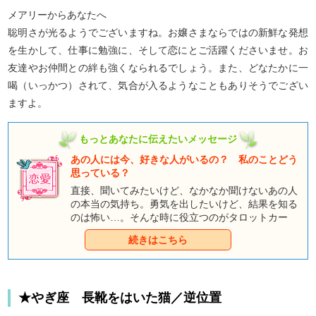
メアリーからあなたへ
聡明さが光るようでございますね。お嬢さまならではの新鮮な発想
を生かして、仕事に勉強に、そして恋にとご活躍くださいませ。お
友達やお仲間との絆も強くなられるでしょう。また、どなたかに一
喝（いっかつ）されて、気合が入るようなこともありそうでござい
ますよ。
もっとあなたに伝えたいメッセージ
あの人には今、好きな人がいるの？ 私のことどう
思っている？
直接、聞いてみたいけど、なかなか聞けないあの人
の本当の気持ち。勇気を出したいけど、結果を知る
のは怖い…。そんな時に役立つのがタロットカー
ド。あなたの心やあの人の気持ちを、童話タロット
続きはこちら
のキャラクター達が教えてくれます。
★やぎ座 長靴をはいた猫／逆位置