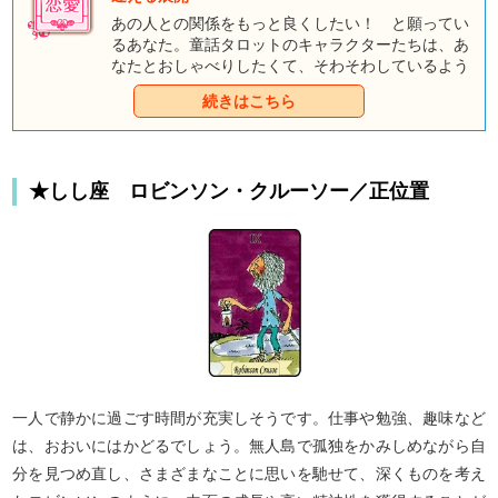
あの人との関係をもっと良くしたい！ と願ってい
るあなた。童話タロットのキャラクターたちは、あ
なたとおしゃべりしたくて、そわそわしているよう
ですよ。みんなとのおしゃべりを通して、あなただ
続きはこちら
けのハッピーエンドをつかんでくださいね。
★しし座 ロビンソン・クルーソー／正位置
一人で静かに過ごす時間が充実しそうです。仕事や勉強、趣味など
は、おおいにはかどるでしょう。無人島で孤独をかみしめながら自
分を見つめ直し、さまざまなことに思いを馳せて、深くものを考え