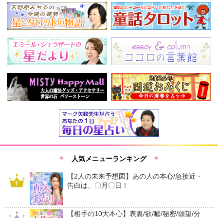
人気メニューランキング
【2人の未来予想図】あの人の本心/急接近・
告白は、〇月〇日！
【相手の10大本心】表裏/欲/嘘/秘密/願望/分