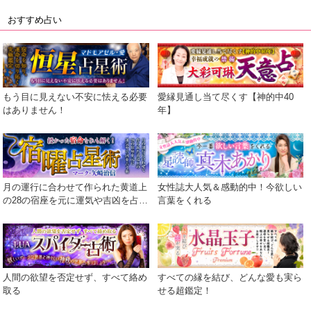
けない……そんなお悩みを抱えている人も少なくな
いのではないでしょうか。
おすすめ占い
もう目に見えない不安に怯える必要
愛縁見通し当て尽くす【神的中40
はありません！
年】
月の運行に合わせて作られた黄道上
女性誌大人気＆感動的中！今欲しい
の28の宿座を元に運気や吉凶を占う
言葉をくれる
術
人間の欲望を否定せず、すべて絡め
すべての縁を結び、どんな愛も実ら
取る
せる超鑑定！