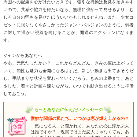
周囲への配慮を心がけたいときです。強引な行動は反発を招きやす
いので、共感や協力を得たいなら、無理に強がって見せるより、む
しろ自分の弱さを見せたほういいかもしれませんね。また、少女コ
ゼットに限りなくやさしかったジャン・バルジャンのように、弱者
に対して温かい視線を向けることが、開運のアクションになりま
す。
ジャンからあなたへ
やあ、元気だったかい？ これからどんどん、きみの運は上がって
いく。知性も魅力も全開になるはずだ。新しい動きも出てきそうだ
し、手詰まりな状況も変わっていくだろう。きみの出番まで、あと
少しだ。着々と計画を練りながら、いつでも動き出せるように準備
しておこう。
もっとあなたに伝えたいメッセージ
微妙な関係の私たち。いつかは恋が燃え上がるの？
「気になる人」と聞かれて、あなたの心に浮かぶ人
は誰ですか？ 現実ではまだ恋人じゃなくても、あ