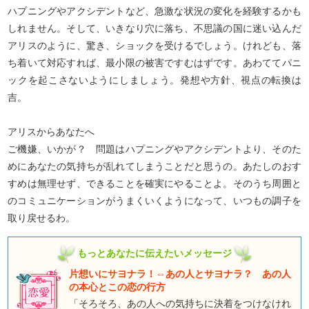
ハプニングやアクシデントなど、急激な状況の変化を経験するかも
しれません。そして、いきなり穴に落ち、不思議の国に迷い込んだ
アリスのように、驚き、ショックを受けるでしょう。けれども、落
ち着いて対応すれば、最小限の被害ですむはずです。あわててパニ
ックを起こさないようにしましょう。発想や方針、視点の転換は
吉。
アリスからあなたへ
ご機嫌、いかが？ 問題はハプニングやアクシデントより、そのた
めにあなたの気持ちが乱れてしまうことだと思うの。あたしのおす
すめは無理せず、できることを確実にやることよ。そのうち周囲と
のコミュニケーションがうまくいくようになって、いつもの調子を
取り戻せるわ。
もっとあなたに伝えたいメッセージ
片想いにサヨナラ！⇔あの人とサヨナラ？ あの人
の本心とこの恋の行方
「そろそろ、あの人への気持ちに決着をつけなけれ