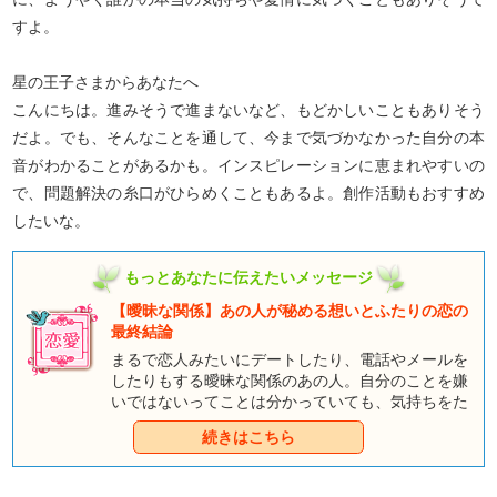
すよ。
星の王子さまからあなたへ
こんにちは。進みそうで進まないなど、もどかしいこともありそう
だよ。でも、そんなことを通して、今まで気づかなかった自分の本
音がわかることがあるかも。インスピレーションに恵まれやすいの
で、問題解決の糸口がひらめくこともあるよ。創作活動もおすすめ
したいな。
もっとあなたに伝えたいメッセージ
【曖昧な関係】あの人が秘める想いとふたりの恋の
最終結論
まるで恋人みたいにデートしたり、電話やメールを
したりもする曖昧な関係のあの人。自分のことを嫌
いではないってことは分かっていても、気持ちをた
しかめあったりしていないと、相手が本当のとこ
続きはこちら
ろ、自分のことをどう想っているか不安になります
よね。だけど、いまさら「私たちってつきあってる
の？」なんて、いまの関係が壊れてしまいそうで聞