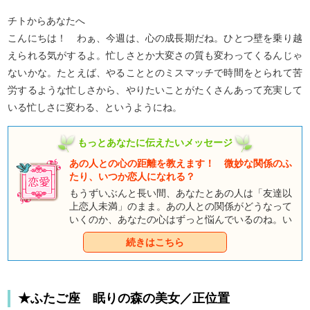
チトからあなたへ
こんにちは！ わぁ、今週は、心の成長期だね。ひとつ壁を乗り越
えられる気がするよ。忙しさとか大変さの質も変わってくるんじゃ
ないかな。たとえば、やることとのミスマッチで時間をとられて苦
労するような忙しさから、やりたいことがたくさんあって充実して
いる忙しさに変わる、というようにね。
もっとあなたに伝えたいメッセージ
あの人との心の距離を教えます！ 微妙な関係のふ
たり、いつか恋人になれる？
もうずいぶんと長い間、あなたとあの人は「友達以
上恋人未満」のまま。あの人との関係がどうなって
いくのか、あなたの心はずっと悩んでいるのね。い
つになったら二人の距離は縮まっていくの？ いつ
続きはこちら
か二人は恋人同士になれるの？ それとも、二人は
このままずっと微妙な関係のままなの？ ひとつの
悩みがまた別の悩みを生み……あなたは恋をするこ
とに疲れてしまったのでは？いつまでも一人で悩ん
★ふたご座 眠りの森の美女／正位置
でいても、なかなか二人の状況は変化しないでしょ