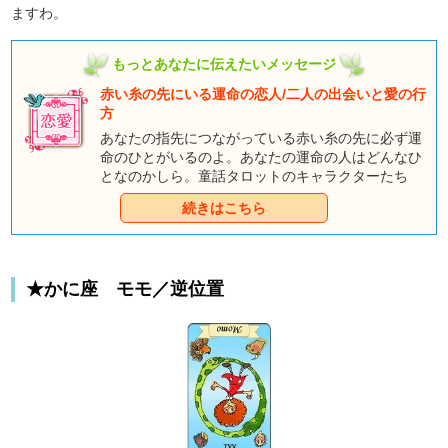
ますわ。
もっとあなたに伝えたいメッセージ
赤い糸の先にいる運命の恋人/二人の出会いと愛の行
方
あなたの指先につながっている赤い糸の先に必ず運
命のひとがいるのよ。あなたの運命の人はどんなひ
となのかしら。童話タロットのキャラクターたち
は、あなたとおしゃべりしたくて、そわそわしてい
続きはこちら
るようですよ。みんなとのおしゃべりを通して、あ
なただけのハッピーエンドをつかんでくださいね。
★かに座 モモ／逆位置