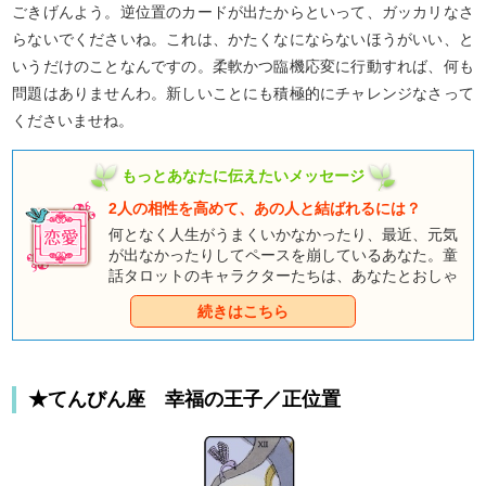
ごきげんよう。逆位置のカードが出たからといって、ガッカリなさ
らないでくださいね。これは、かたくなにならないほうがいい、と
いうだけのことなんですの。柔軟かつ臨機応変に行動すれば、何も
問題はありませんわ。新しいことにも積極的にチャレンジなさって
くださいませね。
もっとあなたに伝えたいメッセージ
2人の相性を高めて、あの人と結ばれるには？
何となく人生がうまくいかなかったり、最近、元気
が出なかったりしてペースを崩しているあなた。童
話タロットのキャラクターたちは、あなたとおしゃ
べりしたくて、そわそわしているようですよ。みん
続きはこちら
なとのおしゃべりを通して、あなただけのハッピー
エンドをつかんでくださいね。
★てんびん座 幸福の王子／正位置