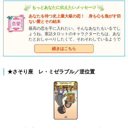
もっとあなたに伝えたいメッセージ
あなたを待つ史上最大級の恋！ 身も心も焦がす切
ない愛とその結末
最高の恋を手に入れたい。そんなあなたもいるでし
ょうね。童話タロットのキャラクターたちは、あな
たとおしゃべりしたくて、そわそわしているようで
すよ。みんなとのおしゃべりを通して、あなただけ
続きはこちら
のハッピーエンドをつかんでくださいね。
★さそり座 レ・ミゼラブル／逆位置