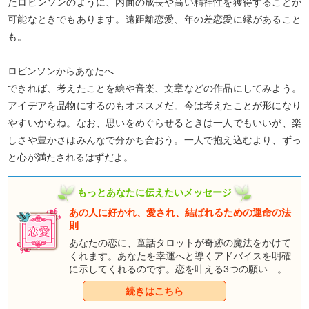
たロビンソンのように、内面の成長や高い精神性を獲得することが
可能なときでもあります。遠距離恋愛、年の差恋愛に縁があること
も。
ロビンソンからあなたへ
できれば、考えたことを絵や音楽、文章などの作品にしてみよう。
アイデアを品物にするのもオススメだ。今は考えたことが形になり
やすいからね。なお、思いをめぐらせるときは一人でもいいが、楽
しさや豊かさはみんなで分かち合おう。一人で抱え込むより、ずっ
と心が満たされるはずだよ。
もっとあなたに伝えたいメッセージ
あの人に好かれ、愛され、結ばれるための運命の法
則
あなたの恋に、童話タロットが奇跡の魔法をかけて
くれます。あなたを幸運へと導くアドバイスを明確
に示してくれるのです。恋を叶える3つの願い…。
好かれ、愛され、結ばれる魔法を、カードの力で呼
続きはこちら
び寄せましょう。