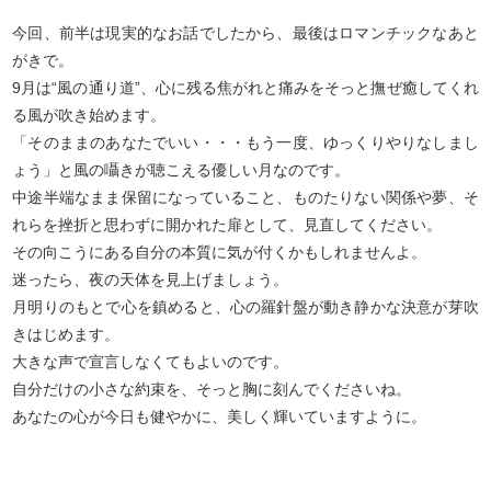
今回、前半は現実的なお話でしたから、最後はロマンチックなあと
がきで。
9月は“風の通り道”、心に残る焦がれと痛みをそっと撫ぜ癒してくれ
る風が吹き始めます。
「そのままのあなたでいい・・・もう一度、ゆっくりやりなしまし
ょう」と風の囁きが聴こえる優しい月なのです。
中途半端なまま保留になっていること、ものたりない関係や夢、そ
れらを挫折と思わずに開かれた扉として、見直してください。
その向こうにある自分の本質に気が付くかもしれませんよ。
迷ったら、夜の天体を見上げましょう。
月明りのもとで心を鎮めると、心の羅針盤が動き静かな決意が芽吹
きはじめます。
大きな声で宣言しなくてもよいのです。
自分だけの小さな約束を、そっと胸に刻んでくださいね。
あなたの心が今日も健やかに、美しく輝いていますように。