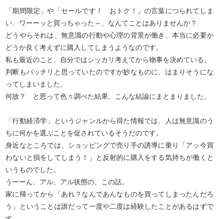
「期間限定」や「セールです！ おトク！」の言葉につられてしま
い、ワーーッと買っちゃった～、なんてことはありませんか？
どうやらそれは、無意識の行動や心理の背景が働き、本当に必要か
どうか良く考えずに購入してしまうようなのです。
私も最近のこと、自分ではシッカリ考えてから物事を決めている。
判断もバッチリと思っていたのですが妙なものに、はまりそうにな
ってしまいました。
何故？ と思って色々調べた結果、こんな結論にまとまりました。
「行動経済学」というジャンルから得た情報では、人は無意識のう
ちに何かを選ぶことを促されているそうだのです。
身近なところでは、ショッピングで売り手の誘導に乗り「アッ今買
わないと損をしてしまう！」と反射的に購入をする気持ちが働くと
いうものでした。
うーーん、アル、アル状態の、この話。
家に帰ってから「あれ？なんであんなものを買ってしまったんだろ
う」ということは誰だって一度や二度は経験したことがあるはずで
す。