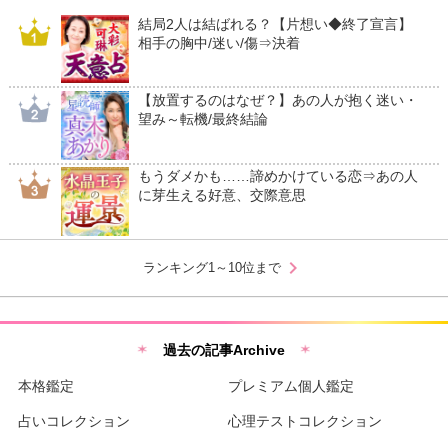
結局2人は結ばれる？【片想い◆終了宣言】
相手の胸中/迷い/傷⇒決着
【放置するのはなぜ？】あの人が抱く迷い・
望み～転機/最終結論
もうダメかも……諦めかけている恋⇒あの人
に芽生える好意、交際意思
chevron_right
ランキング1～10位まで
過去の記事Archive
本格鑑定
プレミアム個人鑑定
占いコレクション
心理テストコレクション