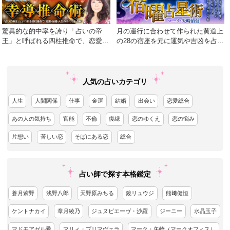
驚異的な的中率を誇り「占いの帝
月の運行に合わせて作られた黄道上
王」と呼ばれる四柱推命で、恋愛・
の28の宿座を元に運気や吉凶を占う
結婚・人生のすべてを占断！
術
人気の占いカテゴリ
人生
人間関係
仕事
金運
結婚
出会い
恋愛総合
あの人の気持ち
官能
不倫
復縁
恋のゆくえ
恋の悩み
片想い
苦しい恋
そばにある恋
総合
占い師で探す本格鑑定
蒼月紫野
浅野八郎
天野原みちる
鏡リュウジ
熊﨑健恒
ケントナカイ
章月綾乃
ジュヌビエーヴ・沙羅
ジーニー
水晶玉子
マドモアゼル愛
マリィ・プリマヴェラ
マーク・矢崎（マークオフィス）