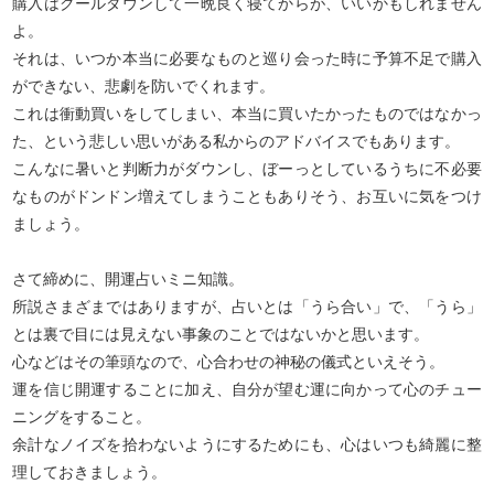
購入はクールダウンして一晩良く寝てからが、いいかもしれません
よ。
それは、いつか本当に必要なものと巡り会った時に予算不足で購入
ができない、悲劇を防いでくれます。
これは衝動買いをしてしまい、本当に買いたかったものではなかっ
た、という悲しい思いがある私からのアドバイスでもあります。
こんなに暑いと判断力がダウンし、ぼーっとしているうちに不必要
なものがドンドン増えてしまうこともありそう、お互いに気をつけ
ましょう。
さて締めに、開運占いミニ知識。
所説さまざまではありますが、占いとは「うら合い」で、「うら」
とは裏で目には見えない事象のことではないかと思います。
心などはその筆頭なので、心合わせの神秘の儀式といえそう。
運を信じ開運することに加え、自分が望む運に向かって心のチュー
ニングをすること。
余計なノイズを拾わないようにするためにも、心はいつも綺麗に整
理しておきましょう。