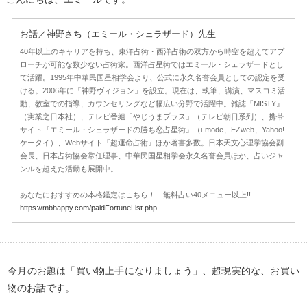
お話／神野さち（エミール・シェラザード）先生
40年以上のキャリアを持ち、東洋占術・西洋占術の双方から時空を超えてアプ
ローチが可能な数少ない占術家。西洋占星術ではエミール・シェラザードとし
て活躍。1995年中華民国星相学会より、公式に永久名誉会員としての認定を受
ける。2006年に「神野ヴィジョン」を設立。現在は、執筆、講演、マスコミ活
動、教室での指導、カウンセリングなど幅広い分野で活躍中。雑誌『MISTY』
（実業之日本社）、テレビ番組「やじうまプラス」（テレビ朝日系列）、携帯
サイト『エミール・シェラザードの勝ち恋占星術』（i-mode、EZweb、Yahoo!
ケータイ）、Webサイト『超運命占術』ほか著書多数。日本天文心理学協会副
会長、日本占術協会常任理事、中華民国星相学会永久名誉会員ほか、占いジャ
ンルを超えた活動も展開中。
あなたにおすすめの本格鑑定はこちら！ 無料占い40メニュー以上!!
https://mbhappy.com/paidFortuneList.php
今月のお題は「買い物上手になりましょう」、超現実的な、お買い
物のお話です。