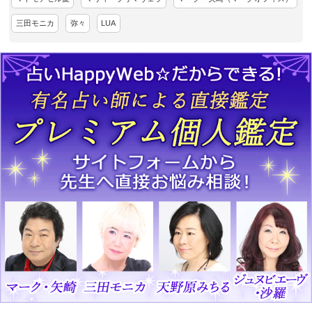
三田モニカ
弥々
LUA