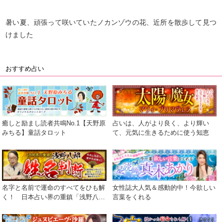
暑い夏、頑張って咲いていたノカンゾウの花、近所を散歩して見つ
けました
おすすめ占い
癒しと励まし読者共鳴No.1【天野原
占いは、人がより良く、より輝い
みちる】童話タロット
て、元気に生きるために使う知恵
名字と名前で運命のすべてをひも解
女性誌大人気＆感動的中！今欲しい
く！ 日本占い界の重鎮「浅野八
言葉をくれる
郎」が贈る渾身の運命学。