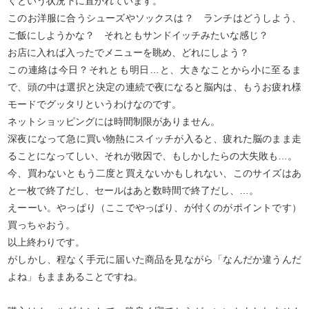
くという状況下に置かれています。
このお洋服に合うシューズやソックスは？ ランチはどうしよう、
ご飯にしようかな？ それともサンドイッチみたいな感じ？
お店に入れば入ったでメニューを眺め、どれにしよう？
この連絡は今日？それとも明日…と、大きなことから小に至るま
で、頭の中は選択と決定の連続で夜になると脳内は、もうお疲れ様
モードでグッタリというわけなのです。
ネットショッピングには時間制限がありません。
深夜になって急に買い物熱にスイッチが入ると、疲れた脳のまま走
ることになってしい、それが敗因で、もしかしたらの大失敗も…。
今、買わないともう二度と買えないかもしれない、このサイズはあ
と一枚で終了だし、セールはあと数時間で終了だし、…。
えーーい。やっぱり（ここでやっぱり、が付くのがポイントです）
買っちゃおう。
以上終わりです。
がしかし、程なく手元に届いた商品を見ながら「なんだか違うんだ
よね」もままあることですね。