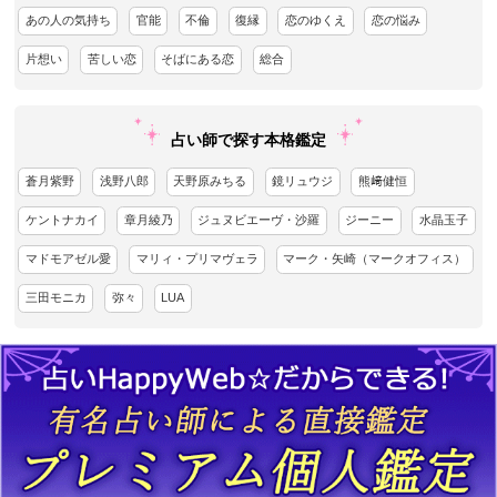
あの人の気持ち
官能
不倫
復縁
恋のゆくえ
恋の悩み
片想い
苦しい恋
そばにある恋
総合
占い師で探す本格鑑定
蒼月紫野
浅野八郎
天野原みちる
鏡リュウジ
熊﨑健恒
ケントナカイ
章月綾乃
ジュヌビエーヴ・沙羅
ジーニー
水晶玉子
マドモアゼル愛
マリィ・プリマヴェラ
マーク・矢崎（マークオフィス）
三田モニカ
弥々
LUA