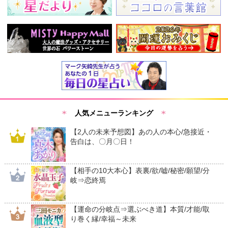
人気メニューランキング
【2人の未来予想図】あの人の本心/急接近・
告白は、〇月〇日！
【相手の10大本心】表裏/欲/嘘/秘密/願望/分
岐⇒恋終焉
【運命の分岐点⇒選ぶべき道】本質/才能/取
り巻く縁/幸福～未来