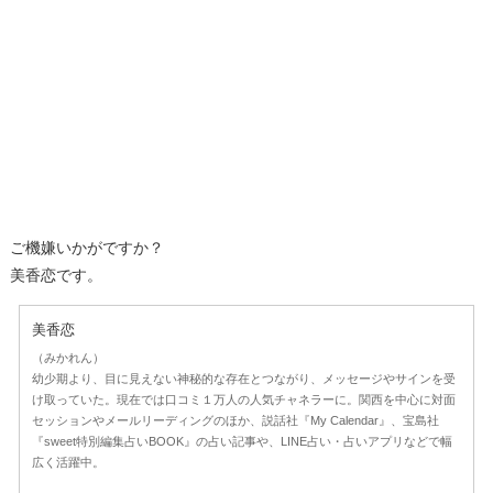
ご機嫌いかがですか？
美香恋です。
美香恋
（みかれん）
幼少期より、目に見えない神秘的な存在とつながり、メッセージやサインを受
け取っていた。現在では口コミ１万人の人気チャネラーに。関西を中心に対面
セッションやメールリーディングのほか、説話社『My Calendar』、宝島社
『sweet特別編集占いBOOK』の占い記事や、LINE占い・占いアプリなどで幅
広く活躍中。