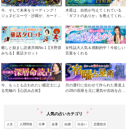
今、そして未来をリーディング！
木星は、自然が与えてくれている
ジュヌビエーヴ・沙羅が、カードが
「ギフトのありか」を教えてくれる
語る真実を包み隠さず伝えます！
星
癒しと励まし読者共鳴No.1【天野原
女性誌大人気＆感動的中！今欲しい
みちる】童話タロット
言葉をくれる
今、もっとも占われたい鑑定士によ
月の運行に合わせて作られた黄道上
る究極の【心読み占術】
の28の宿座を元に運気や吉凶を占う
術
人気の占いカテゴリ
人生
人間関係
仕事
金運
結婚
出会い
恋愛総合