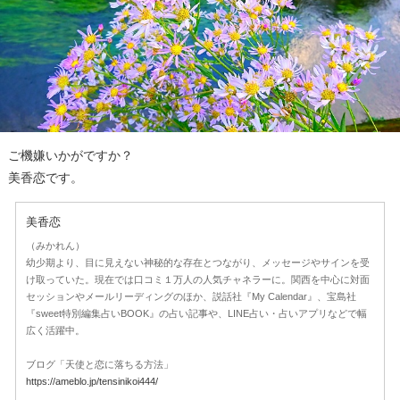
ご機嫌いかがですか？
美香恋です。
美香恋
（みかれん）
幼少期より、目に見えない神秘的な存在とつながり、メッセージやサインを受
け取っていた。現在では口コミ１万人の人気チャネラーに。関西を中心に対面
セッションやメールリーディングのほか、説話社『My Calendar』、宝島社
『sweet特別編集占いBOOK』の占い記事や、LINE占い・占いアプリなどで幅
広く活躍中。
ブログ「天使と恋に落ちる方法」
https://ameblo.jp/tensinikoi444/