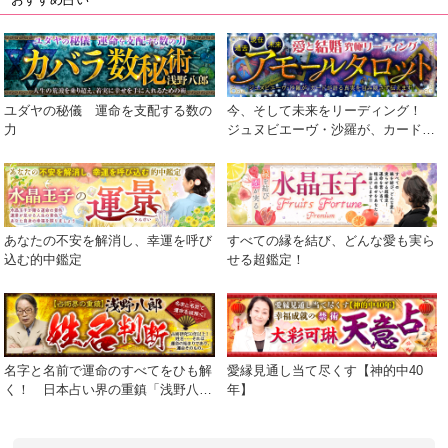
おすすめ占い
ユダヤの秘儀 運命を支配する数の
今、そして未来をリーディング！
力
ジュヌビエーヴ・沙羅が、カードが
語る真実を包み隠さず伝えます！
あなたの不安を解消し、幸運を呼び
すべての縁を結び、どんな愛も実ら
込む的中鑑定
せる超鑑定！
名字と名前で運命のすべてをひも解
愛縁見通し当て尽くす【神的中40
く！ 日本占い界の重鎮「浅野八
年】
郎」が贈る渾身の運命学。