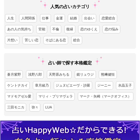
人気の占いカテゴリ
人生
人間関係
仕事
金運
結婚
出会い
恋愛総合
あの人の気持ち
官能
不倫
復縁
恋のゆくえ
恋の悩み
片想い
苦しい恋
そばにある恋
総合
占い師で探す本格鑑定
蒼月紫野
浅野八郎
天野原みちる
鏡リュウジ
熊﨑健恒
ケントナカイ
章月綾乃
ジュヌビエーヴ・沙羅
ジーニー
水晶玉子
マドモアゼル愛
マリィ・プリマヴェラ
マーク・矢崎（マークオフィス）
三田モニカ
弥々
LUA