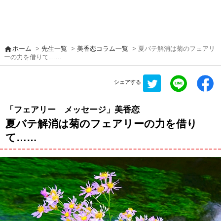
home
ホーム
>
先生一覧
>
美香恋コラム一覧
> 夏バテ解消は菊のフェアリ
ーの力を借りて……
シェアする
「フェアリー メッセージ」美香恋
夏バテ解消は菊のフェアリーの力を借り
て……