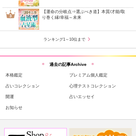
【運命の分岐点⇒選ぶべき道】本質/才能/取
り巻く縁/幸福～未来
chevron_right
ランキング1～10位まで
過去の記事Archive
本格鑑定
プレミアム個人鑑定
占いコレクション
心理テストコレクション
開運
占いエッセイ
お知らせ