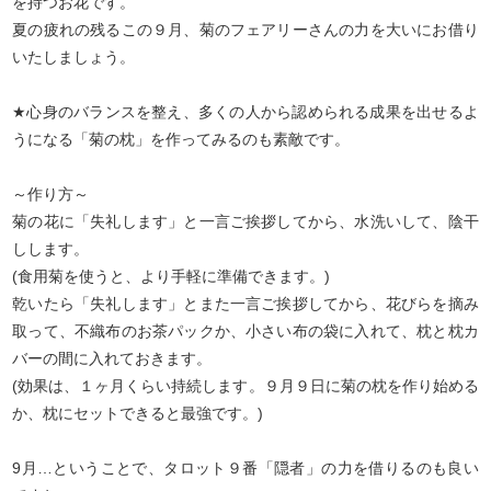
を持つお花です。
夏の疲れの残るこの９月、菊のフェアリーさんの力を大いにお借り
いたしましょう。
★心身のバランスを整え、多くの人から認められる成果を出せるよ
うになる「菊の枕」を作ってみるのも素敵です。
～作り方～
菊の花に「失礼します」と一言ご挨拶してから、水洗いして、陰干
しします。
(食用菊を使うと、より手軽に準備できます。)
乾いたら「失礼します」とまた一言ご挨拶してから、花びらを摘み
取って、不織布のお茶パックか、小さい布の袋に入れて、枕と枕カ
バーの間に入れておきます。
(効果は、１ヶ月くらい持続します。９月９日に菊の枕を作り始める
か、枕にセットできると最強です。)
9月…ということで、タロット９番「隠者」の力を借りるのも良い