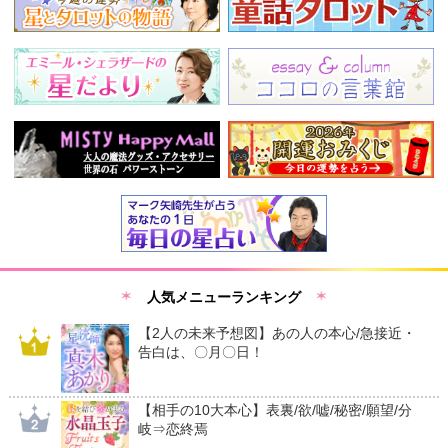
人気メニューランキング
【2人の未来予想図】あの人の本心/急接近・
告白は、〇月〇日！
【相手の10大本心】表裏/欲/嘘/秘密/願望/分
岐⇒恋終焉