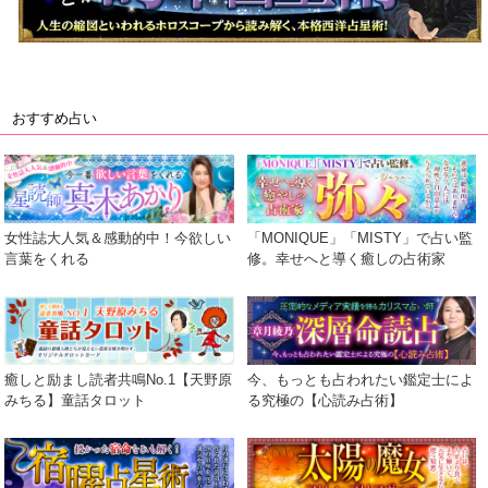
おすすめ占い
女性誌大人気＆感動的中！今欲しい
「MONIQUE」「MISTY」で占い監
言葉をくれる
修。幸せへと導く癒しの占術家
癒しと励まし読者共鳴No.1【天野原
今、もっとも占われたい鑑定士によ
みちる】童話タロット
る究極の【心読み占術】