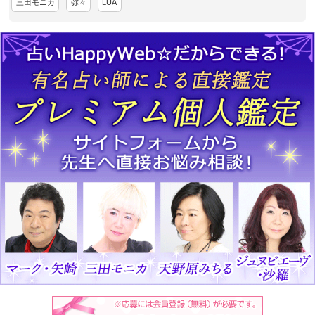
三田モニカ
弥々
LUA