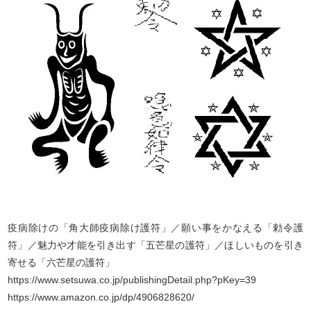
疫病除けの「角大師疫病除け護符」／願い事をかなえる「勅令護
符」／魅力や才能を引き出す「五芒星の護符」／ほしいものを引き
寄せる「六芒星の護符」
https://www.setsuwa.co.jp/publishingDetail.php?pKey=39
https://www.amazon.co.jp/dp/4906828620/