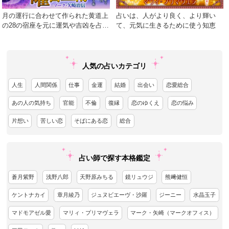
月の運行に合わせて作られた黄道上
占いは、人がより良く、より輝い
の28の宿座を元に運気や吉凶を占う
て、元気に生きるために使う知恵
術
人気の占いカテゴリ
人生
人間関係
仕事
金運
結婚
出会い
恋愛総合
あの人の気持ち
官能
不倫
復縁
恋のゆくえ
恋の悩み
片想い
苦しい恋
そばにある恋
総合
占い師で探す本格鑑定
蒼月紫野
浅野八郎
天野原みちる
鏡リュウジ
熊﨑健恒
ケントナカイ
章月綾乃
ジュヌビエーヴ・沙羅
ジーニー
水晶玉子
マドモアゼル愛
マリィ・プリマヴェラ
マーク・矢崎（マークオフィス）