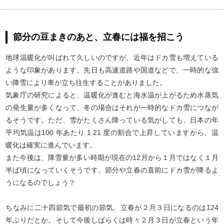
節分の豆まきのあと、立春には福を招こう
地球温暖化が叫ばれて久しいのですが、近年はドカ雪も増えている
ような印象があります。先日も高速道路や国道などで、一時的な強
い降雪により車が立ち往生することがありました。
気象庁の研究によると、温暖化が進むと海水温が上がるため水蒸気
の発生量が多くなって、冬の場合はそれが一時的なドカ雪につなが
るそうです。ただ、雪がたくさん降っている気がしても、日本の年
平均気温は100 年あたり 1.21 度の割合で上昇していますから、温
暖化は確実に進んでいます。
また今後は、降雪量が多い時期が現在の12月から１月ではなく１月
半ば頃になっていくそうです。節分や立春の直前にドカ雪が降るよ
うになるのでしょう？
ちなみに二十四節気で最初の節気、立春が２月３日になるのは124
年ぶりだとか。そして今後しばらくは時々２月３日が立春という年