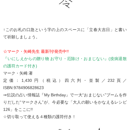
↑このお札の口急という字の上のスペースに「立春大吉日」と書い
て祈願しましょう。
☆マーク・矢崎先生 最新刊!発売中!!
『いにしえからの贈り物 お守り・厄除け・おまじない』(疫病退散
の護符カード付き)
マーク・矢崎:著
定価：1,430円（税込）四六判・並製／232頁／
ISBN:9784906828623
⇒伝説の占い情報誌『My Birthday』で一大“おまじない”ブームを作
りだした“マークさん”が、今必要な「大人の願いをかなえるレシピ
126」をここに!!
☆切り取って使える４種類の護符付き！