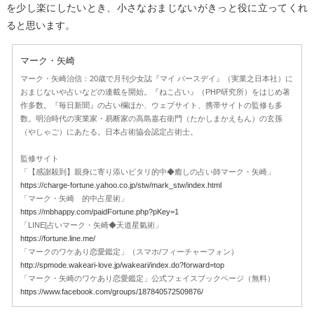
を少し楽にしたいとき、小さなおまじないがきっと役に立ってくれ
ると思います。
マーク・矢崎
マーク・矢崎治信：20歳で月刊少女誌『マイ バースデイ』（実業之日本社）に
おまじないや占いなどの連載を開始。『ねこ占い』（PHP研究所）をはじめ著
作多数。『毎日新聞』の占い欄ほか、ウェブサイト、携帯サイトの監修も多
数。明治時代の実業家・易断家の高島嘉右衛門（たかしまかえもん）の玄孫
（やしゃご）にあたる。日本占術協会認定占術士。
監修サイト
「【感謝殺到】親身に寄り添いピタリ的中◆癒しの占い師マーク・矢崎」
https://charge-fortune.yahoo.co.jp/stw/mark_stw/index.html
「マーク・矢崎 的中占星術」
https://mbhappy.com/paidFortune.php?pKey=1
「LINE[占いマーク・矢崎◆天道星氣術」
https://fortune.line.me/
「マークのワケあり恋愛鑑定」（スマホ/フィーチャーフォン）
http://spmode.wakeari-love.jp/wakeari/index.do?forward=top
「マーク・矢崎のワケあり恋愛鑑定」公式フェイスブックページ（無料）
https://www.facebook.com/groups/187840572509876/