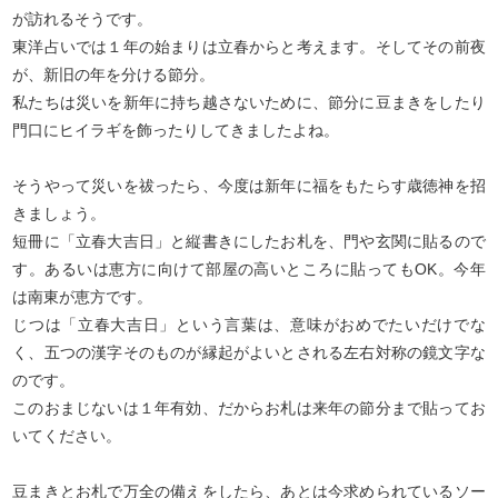
が訪れるそうです。
東洋占いでは１年の始まりは立春からと考えます。そしてその前夜
が、新旧の年を分ける節分。
私たちは災いを新年に持ち越さないために、節分に豆まきをしたり
門口にヒイラギを飾ったりしてきましたよね。
そうやって災いを祓ったら、今度は新年に福をもたらす歳徳神を招
きましょう。
短冊に「立春大吉日」と縦書きにしたお札を、門や玄関に貼るので
す。あるいは恵方に向けて部屋の高いところに貼ってもOK。今年
は南東が恵方です。
じつは「立春大吉日」という言葉は、意味がおめでたいだけでな
く、五つの漢字そのものが縁起がよいとされる左右対称の鏡文字な
のです。
このおまじないは１年有効、だからお札は来年の節分まで貼ってお
いてください。
豆まきとお札で万全の備えをしたら、あとは今求められているソー