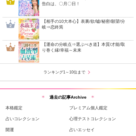
告白は、〇月〇日！
【相手の10大本心】表裏/欲/嘘/秘密/願望/分
岐⇒恋終焉
【運命の分岐点⇒選ぶべき道】本質/才能/取
り巻く縁/幸福～未来
chevron_right
ランキング1～10位まで
過去の記事Archive
本格鑑定
プレミアム個人鑑定
占いコレクション
心理テストコレクション
開運
占いエッセイ