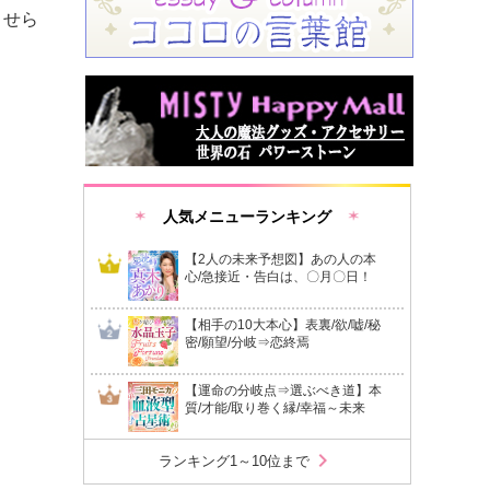
させら
人気メニューランキング
【2人の未来予想図】あの人の本
心/急接近・告白は、〇月〇日！
【相手の10大本心】表裏/欲/嘘/秘
密/願望/分岐⇒恋終焉
【運命の分岐点⇒選ぶべき道】本
質/才能/取り巻く縁/幸福～未来
chevron_right
ランキング1～10位まで