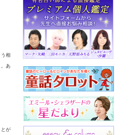
まう相
に。あ
ことが