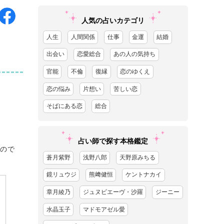
人気の占いカテゴリ
人生
人間関係
仕事
金運
結婚
出会い
恋愛総合
あの人の気持ち
官能
不倫
復縁
恋のゆくえ
恋の悩み
片想い
苦しい恋
そばにある恋
総合
占い師で探す本格鑑定
ので
蒼月紫野
浅野八郎
天野原みちる
鏡リュウジ
熊﨑健恒
ケントナカイ
章月綾乃
ジュヌビエーヴ・沙羅
ジーニー
水晶玉子
マドモアゼル愛