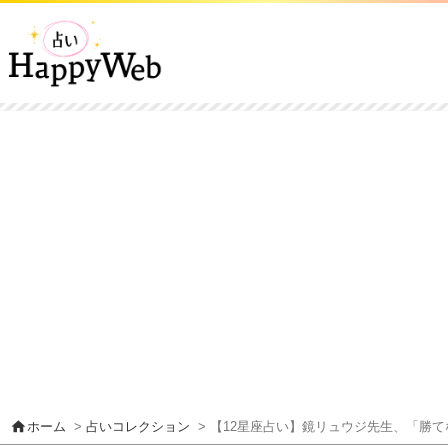
home
ホーム
>
占いコレクション
> 【12星座占い】鏡リュウジ先生、「勝