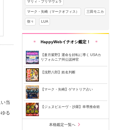
マリィ・プリマヴェラ
マーク・矢崎（マークオフィス）
三田モニカ
弥々
LUA
HappyWebイチオシ鑑定！
【蒼月紫野】運命を好転に導く USAカ
リフォルニア州公認神官
【浅野八郎】姓名判断
【マーク・矢崎】ゲマトリア占い
思い当
【ジュヌビエーヴ・沙羅】幸導推命術
わゆる
chevron_right
本格鑑定一覧へ