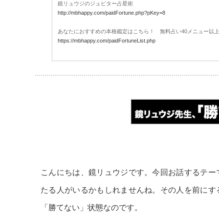
鏡リュウジのジュピター占星術
http://mbhappy.com/paidFortune.php?pKey=8
あなたにおすすめの本格鑑定はこちら！ 無料占い40メニュー以上!
https://mbhappy.com/paidFortuneList.php
こんにちは、鏡リュウジです。今回お話するテー
たる人がいるかもしれませんね。その人を前にす
「勝てない」状態なのです。