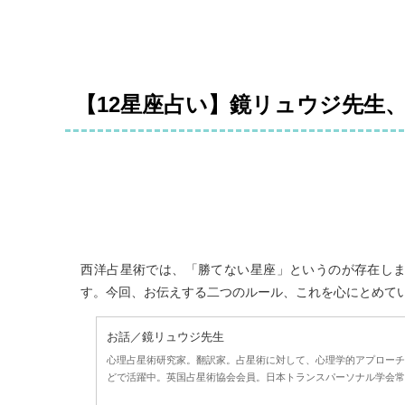
【12星座占い】鏡リュウジ先生
西洋占星術では、「勝てない星座」というのが存在し
す。今回、お伝えする二つのルール、これを心にとめて
お話／鏡リュウジ先生
心理占星術研究家。翻訳家。占星術に対して、心理学的アプローチ
どで活躍中。英国占星術協会会員。日本トランスパーソナル学会常