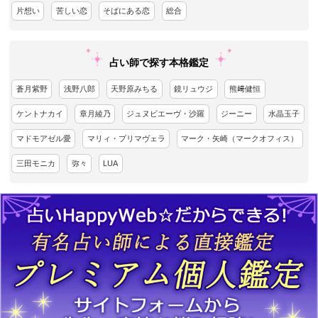
片想い
苦しい恋
そばにある恋
総合
占い師で探す本格鑑定
蒼月紫野
浅野八郎
天野原みちる
鏡リュウジ
熊﨑健恒
ケントナカイ
章月綾乃
ジュヌビエーヴ・沙羅
ジーニー
水晶玉子
マドモアゼル愛
マリィ・プリマヴェラ
マーク・矢崎（マークオフィス）
三田モニカ
弥々
LUA