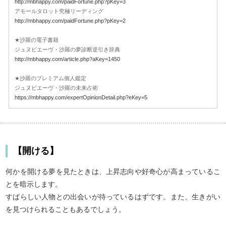
http://mbhappy.com/paidFortune.php?pKey=3
アモールタロット究極リーディング
http://mbhappy.com/paidFortune.php?pKey=2
★沙羅の電子書籍
ジュヌビエーヴ・沙羅の夢診断逆引き辞典
http://mbhappy.com/article.php?aKey=1450
★沙羅のプレミアム個人鑑定
ジュヌビエーヴ・沙羅の未来占術
https://mbhappy.com/expertOpinionDetail.php?eKey=5
【開ける】
何かを開ける夢を見たときは、上昇志向や好奇心が高まっているこ
とを暗示します。
すばらしい人物との出会いが待っているはずです。また、生きがい
を見つけられることもあるでしょう。