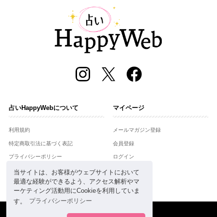
占いHappyWebについて
マイページ
利用規約
メールマガジン登録
特定商取引法に基づく表記
会員登録
プライバシーポリシー
ログイン
運営会社
当サイトは、お客様がウェブサイトにおいて
最適な経験ができるよう、アクセス解析やマ
お問合せ
ーケティング活動用にCookieを利用していま
す。
プライバシーポリシー
Copyright © Setsuwasha Co.,Ltd.