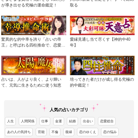
が導き出せる究極の運命鑑定！
取る
驚異的な的中率を誇り「占いの帝
愛縁見通し当て尽くす【神的中40
王」と呼ばれる四柱推命で、恋愛・
年】
結婚・人生のすべてを占断！
占いは、人がより良く、より輝い
培ってきた者だけが成し得る究極の
て、元気に生きるために使う知恵
的中鑑定！
人気の占いカテゴリ
人生
人間関係
仕事
金運
結婚
出会い
恋愛総合
あの人の気持ち
官能
不倫
復縁
恋のゆくえ
恋の悩み