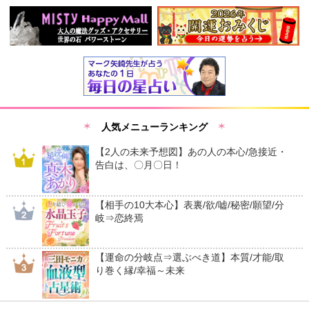
人気メニューランキング
【2人の未来予想図】あの人の本心/急接近・
告白は、〇月〇日！
【相手の10大本心】表裏/欲/嘘/秘密/願望/分
岐⇒恋終焉
【運命の分岐点⇒選ぶべき道】本質/才能/取
り巻く縁/幸福～未来