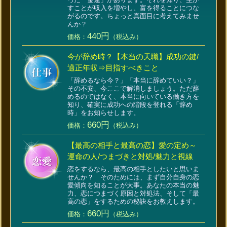
すことが収入を増やし、富を得ることにつな
がるのです。ちょっと真面目に考えてみませ
んか？
440円
価格：
（税込み）
今が辞め時？【本当の天職】成功の鍵/
適正年収⇒目指すべきこと
「辞めるなら今？」「本当に辞めていい？」
その不安、今ここで解消しましょう。ただ辞
めるのではなく、本当に向いている働き方を
知り、確実に成功への階段を登れる「辞め
時」をお知らせします。
660円
価格：
（税込み）
【最高の相手と最高の恋】愛の定め～
運命の人/つまづきと対処/魅力と視線
恋をするなら、最高の相手としたいと思いま
せんか？ そのためには、まず自分自身の恋
愛傾向を知ることが大事。あなたの本当の魅
力、恋につまづく原因と対処法、そして「最
高の恋」をするための秘訣をお教えします。
660円
価格：
（税込み）