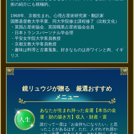
術の紹介にも積極的。
1968年、京都生まれ。心理占星術研究家・翻訳家
国際基督教大学卒業、同大学院修士課程修了（比較文化）
・英国占星術協会、英国職業占星術協会会員
・日本トランスパーソナル学会理
・平安女学院大学客員教授
・京都文教大学客員教授
・趣味は料理と古書蒐集。好きなものは赤ワインと肉、イギ
リス
鏡リュウジが贈る 厳選おすすめ
メニュー
あなたが生まれ持った金運【本当の金
運・財の築き方】収入・財産・富
誰だって一度は「お金持ちになりたい」と思
ったことがあるはず。ただ、人ぞれぞれ授か
った「金運」があります。それを知り、生か