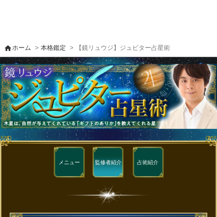
home
ホーム
>
本格鑑定
> 【鏡リュウジ】ジュピター占星術
メニュー
監修者
紹介
占術紹介