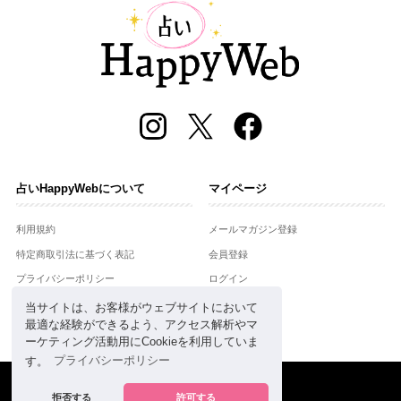
占いHappyWebについて
マイページ
利用規約
メールマガジン登録
特定商取引法に基づく表記
会員登録
プライバシーポリシー
ログイン
運営会社
当サイトは、お客様がウェブサイトにおいて
最適な経験ができるよう、アクセス解析やマ
お問合せ
ーケティング活動用にCookieを利用していま
す。
プライバシーポリシー
Copyright © Setsuwasha Co.,Ltd.
powered by
RRJ Inc.
拒否する
許可する