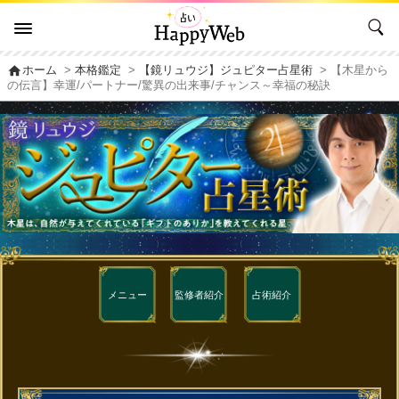
home
ホーム
>
本格鑑定
>
【鏡リュウジ】ジュピター占星術
> 【木星から
の伝言】幸運/パートナー/驚異の出来事/チャンス～幸福の秘訣
メニュー
監修者
紹介
占術紹介