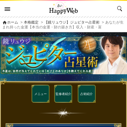
home
ホーム
>
本格鑑定
>
【鏡リュウジ】ジュピター占星術
> あなたが生
まれ持った金運【本当の金運・財の築き方】収入・財産・富
メニュー
監修者
紹介
占術紹介