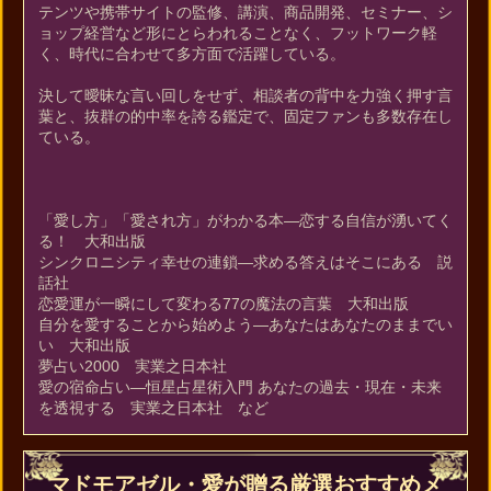
テンツや携帯サイトの監修、講演、商品開発、セミナー、シ
ョップ経営など形にとらわれることなく、フットワーク軽
く、時代に合わせて多方面で活躍している。
決して曖昧な言い回しをせず、相談者の背中を力強く押す言
葉と、抜群の的中率を誇る鑑定で、固定ファンも多数存在し
ている。
「愛し方」「愛され方」がわかる本―恋する自信が湧いてく
る！ 大和出版
シンクロニシティ幸せの連鎖―求める答えはそこにある 説
話社
恋愛運が一瞬にして変わる77の魔法の言葉 大和出版
自分を愛することから始めよう―あなたはあなたのままでい
い 大和出版
夢占い2000 実業之日本社
愛の宿命占い―恒星占星術入門 あなたの過去・現在・未来
を透視する 実業之日本社 など
マドモアゼル・愛が贈る厳選おすすめメ