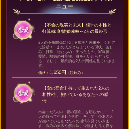
ニュー
【不倫の現実と未来】相手の本性と
打算/家庭/離婚確率～2人の最終形
2人の不倫関係における現実と未来を、シビア
に診断！ あの人がとらえている現状、苦し
み、打算、得たもの・失ったもの、家庭像、
愛情、離婚の可能性、身を引いたらどうな
る、そして、最終的な2人の関係を見ていきま
す。
1,650円
価格：
（税込み）
【愛の宿命】持って生まれた2人の
相性/今、抱いているあなたへの感
情
出会った2人の「愛の宿命」を明らかに！ 2
人の持って生まれた相性、そして、今あの人
が抱いているあなたへの感情を見ていきま
す。悩みの原因や解決法、今後より良く愛を