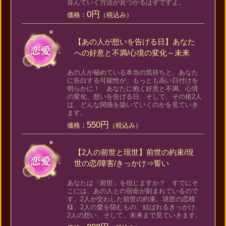
育んていく方法が見つかるはずですよ。
0円
価格：
（税込み）
【あの人が想いを告げる日】あなた
への好意と不満/心境の変化～未来
あの人が秘めている本当の気持ちと、あなた
に告白する可能性が、もっとも高い日付けを
明らかに！ あなたに抱く好意と不満、心境
の変化、想いを告げる日、そして、その後2人
は、どんな関係を築いていくのかを見ていき
ます。
550円
価格：
（税込み）
【2人の前世と現世】前世の約束/現
世の恋/障害/きっかけ⇒誓い
あなたは「前世」を信じますか？ すでにそ
こには、あの人との宿命が刻まれているので
す。2人が交わした前世の約束、現世の恋模
様、2人の愛を阻むもの、結ばれるきっかけ、
2人の想い、そして、未来まで見ていきます。