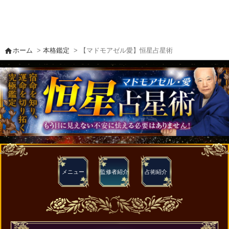
home
ホーム
>
本格鑑定
> 【マドモアゼル愛】恒星占星術
メニュー
監修者
紹介
占術紹介