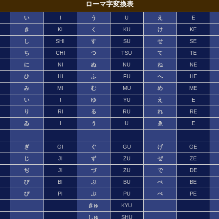
ローマ字変換表
い
I
う
U
え
E
き
KI
く
KU
け
KE
し
SHI
す
SU
せ
SE
ち
CHI
つ
TSU
て
TE
に
NI
ぬ
NU
ね
NE
ひ
HI
ふ
FU
へ
HE
み
MI
む
MU
め
ME
い
I
ゆ
YU
え
E
り
RI
る
RU
れ
RE
ゐ
I
う
U
ゑ
E
ぎ
GI
ぐ
GU
げ
GE
じ
JI
ず
ZU
ぜ
ZE
ぢ
JI
づ
ZU
で
DE
び
BI
ぶ
BU
べ
BE
ぴ
PI
ぷ
PU
ぺ
PE
きゅ
KYU
しゅ
SHU