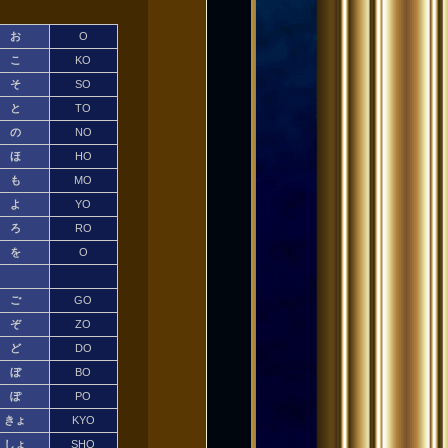
お
O
こ
KO
そ
SO
と
TO
の
NO
ほ
HO
も
MO
よ
YO
ろ
RO
を
O
ご
GO
ぞ
ZO
ど
DO
ぼ
BO
ぽ
PO
きょ
KYO
しょ
SHO