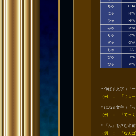
ちゃ
CHA
にゃ
NYA
ひゃ
HYA
みゃ
MYA
りゃ
RYA
ぎゃ
GYA
じゃ
JA
びゃ
BYA
ぴゃ
PYA
伸ばす文字（「ー
（例 ： 「じょー
はねる文字（「っ
（例 ： 「てっく
「ん」を含む名前
（例 ： 「なんば