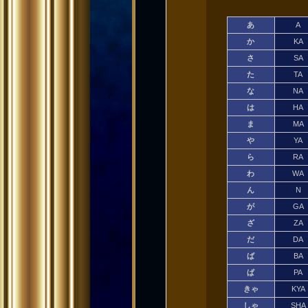
あ
A
か
KA
さ
SA
た
TA
な
NA
は
HA
ま
MA
や
YA
ら
RA
わ
WA
ん
N
が
GA
ざ
ZA
だ
DA
ば
BA
ぱ
PA
きゃ
KYA
しゃ
SHA