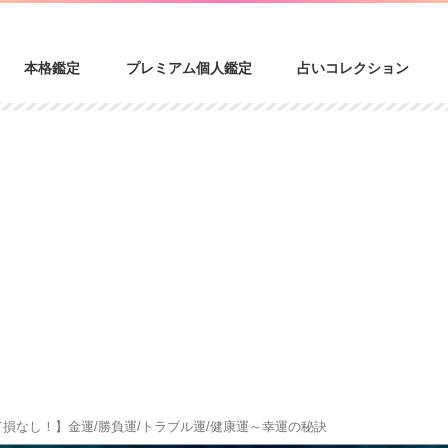
本格鑑定
プレミアム個人鑑定
占いコレクション
て損なし！】金運/勝負運/トラブル運/健康運～幸運の秘訣