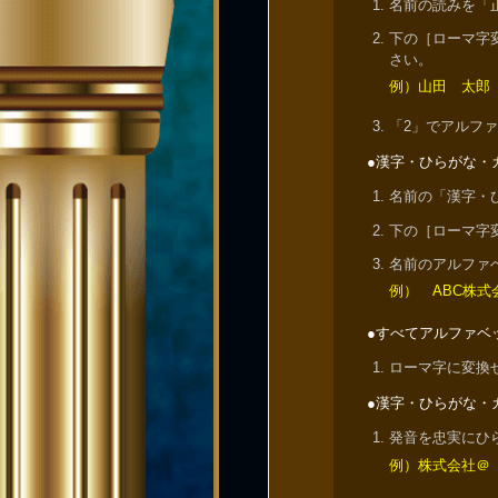
名前の読みを「
下の［ローマ字
さい。
例）山田 太郎 
「2」でアルフ
●漢字・ひらがな・
名前の「漢字・
下の［ローマ字
名前のアルファ
例） ABC株式会
●すべてアルファベ
ローマ字に変換
●漢字・ひらがな・
発音を忠実にひ
例）株式会社＠ →