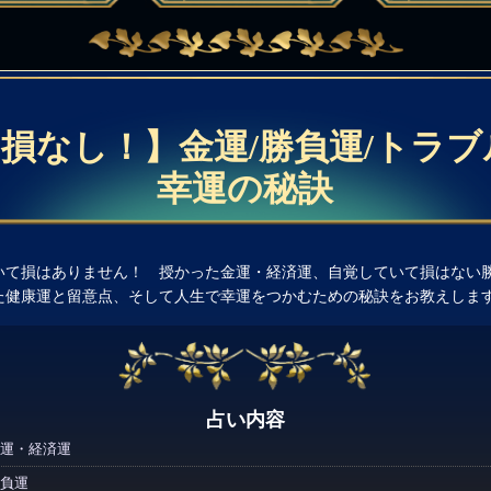
損なし！】金運/勝負運/トラブ
幸運の秘訣
いて損はありません！ 授かった金運・経済運、自覚していて損はない
た健康運と留意点、そして人生で幸運をつかむための秘訣をお教えしま
占い内容
運・経済運
負運