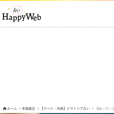
home
ホーム
>
本格鑑定
>
【マーク・矢崎】ゲマトリア占い
> 【知ってい