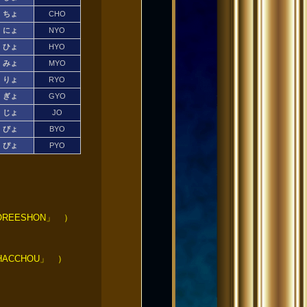
ちょ
CHO
にょ
NYO
ひょ
HYO
みょ
MYO
りょ
RYO
ぎょ
GYO
じょ
JO
びょ
BYO
ぴょ
PYO
EESHON」 ）
ACCHOU」 ）