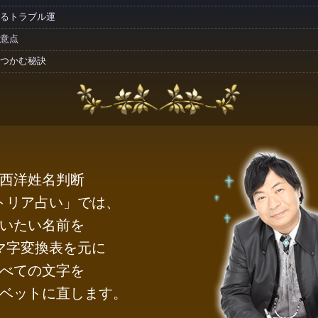
るトラブル運
意点
つかむ秘訣
西洋姓名判断
トリア占い」では、
いたい名前を
マ字変換表を元に
べての文字を
ベットに直します。