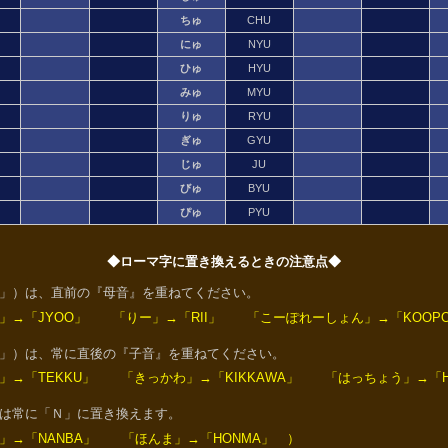
ちゅ
CHU
にゅ
NYU
ひゅ
HYU
みゅ
MYU
りゅ
RYU
ぎゅ
GYU
じゅ
JU
びゅ
BYU
ぴゅ
PYU
◆ローマ字に置き換えるときの注意点◆
」）は、直前の『母音』を重ねてください。
」→「JYOO」 「りー」→「RII」 「こーぽれーしょん」→「KOOPOR
」）は、常に直後の『子音』を重ねてください。
」→「TEKKU」 「きっかわ」→「KIKKAWA」 「はっちょう」→「H
は常に「Ｎ」に置き換えます。
」→「NANBA」 「ほんま」→「HONMA」 ）