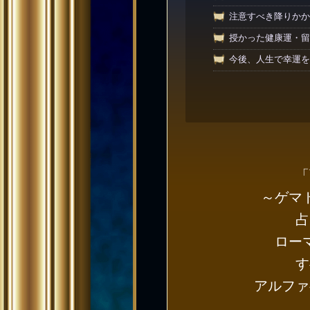
注意すべき降りかか
授かった健康運・留
今後、人生で幸運を
「
～ゲマ
占
ロー
す
アルファ