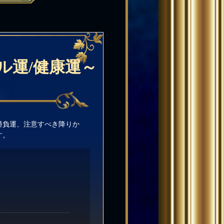
ル運/健康運～
勝負運、注意すべき降りか
す。