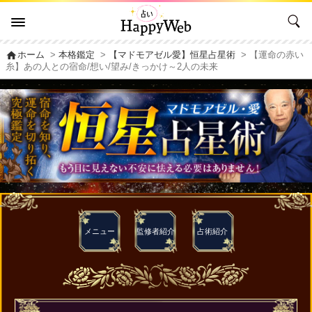
home
ホーム
>
本格鑑定
>
【マドモアゼル愛】恒星占星術
> 【運命の赤い
糸】あの人との宿命/想い/望み/きっかけ～2人の未来
メニュー
監修者
紹介
占術紹介